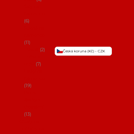
Šaty na
flamenco
6
Sukně na
flamenco
11
Třásně
2
Česká koruna (Kč) - CZK
Trička a
topy
7
Látky na
flamenco
19
Picos
(šátky s
třásněmi)
13
Obaly na
potřeby na