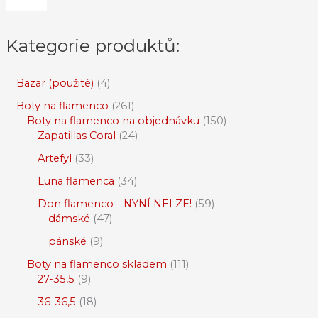
Kategorie produktů:
Bazar (použité)
4
Boty na flamenco
261
Boty na flamenco na objednávku
150
Zapatillas Coral
24
Artefyl
33
Luna flamenca
34
Don flamenco - NYNÍ NELZE!
59
dámské
47
pánské
9
Boty na flamenco skladem
111
27-35,5
9
36-36,5
18