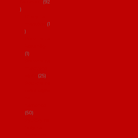
flamenco
92
Obaly na
mantóny
1
Pouzdra na
kastaněty
1
Pouzdra na
malované
vějíře
25
Pouzdra na
velké vějíře
na
flamenco
50
Pytlíčky na
boty na
flamenco