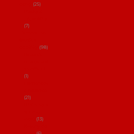
dárky
25
Placky a
připínáčky
7
Flamencový
šatník a
doplňky
98
Batas de
cola (sukně
s vlečkou)
1
Flamencov
é náušnice
21
Hřebínky a
sponky do
vlasů
13
Květiny do
vlasů
6