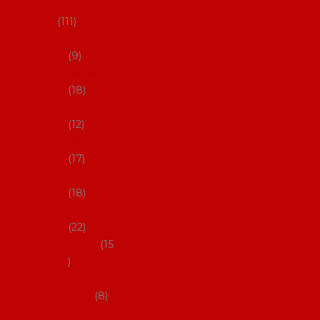
skladem
111
27-35,5
9
36-36,5
18
37-37,5
12
38-38,5
17
39-39,5
18
40-40,5
22
41-43
15
Dárkové
poukazy
8
Drobné