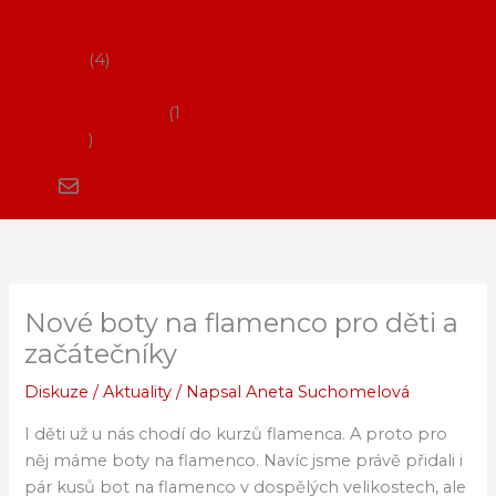
Flamenco
vystoupení
4
Kurzy
flamenca
1
Nové boty na flamenco pro děti a
začátečníky
Diskuze
/
Aktuality
/ Napsal
Aneta Suchomelová
I děti už u nás chodí do kurzů flamenca. A proto pro
něj máme boty na flamenco. Navíc jsme právě přidali i
pár kusů bot na flamenco v dospělých velikostech, ale