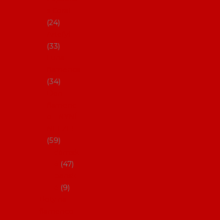
s Coral
24
Artefyl
33
Luna
flamenca
34
Don
flamenc
o - NYNÍ
NELZE!
59
dámsk
é
47
pánsk
é
9
Boty na
flamenco