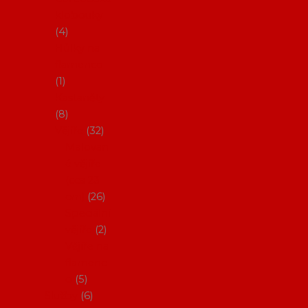
klobouky
4
Hůlky na
flamenco
1
Kastaněty
8
Vějíře
32
Malovan
é vějíře
(cca 23
cm)
26
Speciální
vějíře
2
Vějíře na
flamenc
o
5
Služby
6