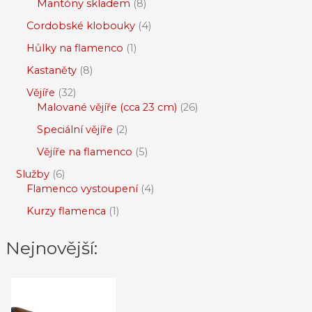
Mantóny skladem
8
Cordobské klobouky
4
Hůlky na flamenco
1
Kastaněty
8
Vějíře
32
Malované vějíře (cca 23 cm)
26
Speciální vějíře
2
Vějíře na flamenco
5
Služby
6
Flamenco vystoupení
4
Kurzy flamenca
1
Nejnovější: