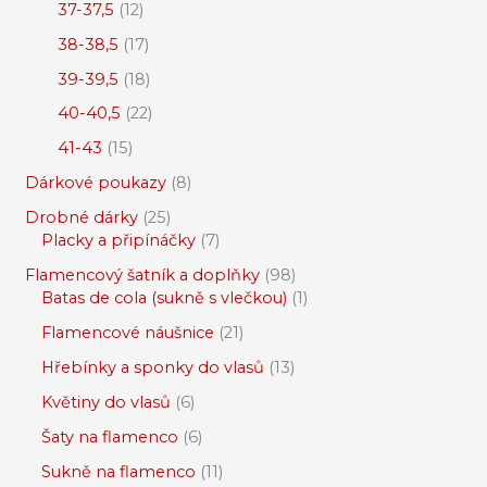
37-37,5
12
38-38,5
17
39-39,5
18
40-40,5
22
41-43
15
Dárkové poukazy
8
Drobné dárky
25
Placky a připínáčky
7
Flamencový šatník a doplňky
98
Batas de cola (sukně s vlečkou)
1
Flamencové náušnice
21
Hřebínky a sponky do vlasů
13
Květiny do vlasů
6
Šaty na flamenco
6
Sukně na flamenco
11