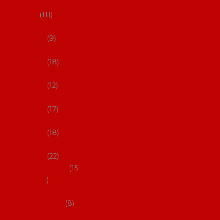
skladem
111
27-35,5
9
36-36,5
18
37-37,5
12
38-38,5
17
39-39,5
18
40-40,5
22
41-43
15
Dárkové
poukazy
8
Drobné