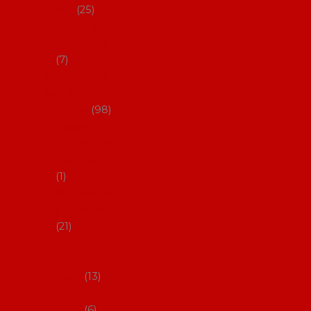
dárky
25
Placky a
připínáčky
7
Flamencový
šatník a
doplňky
98
Batas de
cola (sukně
s vlečkou)
1
Flamencov
é náušnice
21
Hřebínky a
sponky do
vlasů
13
Květiny do
vlasů
6