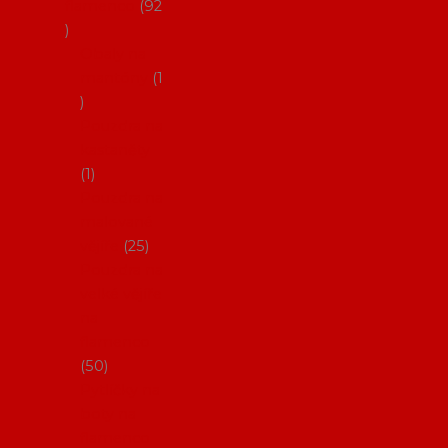
flamenco
92
Obaly na
mantóny
1
Pouzdra na
kastaněty
1
Pouzdra na
malované
vějíře
25
Pouzdra na
velké vějíře
na
flamenco
50
Pytlíčky na
boty na
flamenco