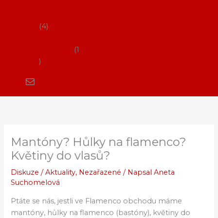
Flamenco
vystoupení
4
Kurzy
flamenca
1
Mantóny? Hůlky na flamenco?
Květiny do vlasů?
Diskuze
/
Aktuality
,
Nezařazené
/ Napsal
Aneta
Suchomelová
Ptáte se nás, jestli ve Flamenco obchodu máme
mantóny, hůlky na flamenco (bastóny), květiny do