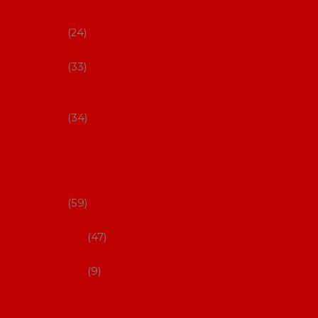
s Coral
24
Artefyl
33
Luna
flamenca
34
Don
flamenc
o - NYNÍ
NELZE!
59
dámsk
é
47
pánsk
é
9
Boty na
flamenco