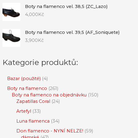
Boty na flamenco vel. 38,5 (ZC_Lazo)
4,000
Kč
Boty na flamenco vel. 39,5 (AF_Soniquete)
3,900
Kč
Kategorie produktů:
Bazar (použité)
4
Boty na flamenco
261
Boty na flamenco na objednávku
150
Zapatillas Coral
24
Artefyl
33
Luna flamenca
34
Don flamenco - NYNÍ NELZE!
59
dámské
47