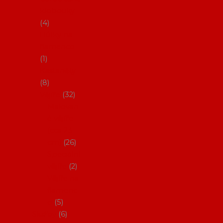
klobouky
4
Hůlky na
flamenco
1
Kastaněty
8
Vějíře
32
Malovan
é vějíře
(cca 23
cm)
26
Speciální
vějíře
2
Vějíře na
flamenc
o
5
Služby
6