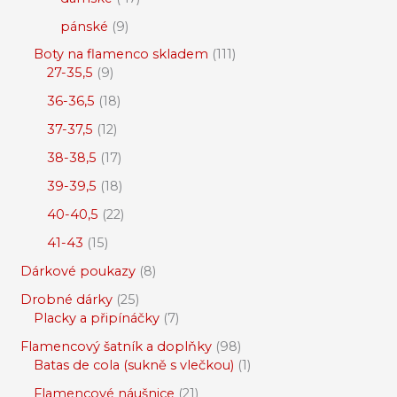
pánské
9
Boty na flamenco skladem
111
27-35,5
9
36-36,5
18
37-37,5
12
38-38,5
17
39-39,5
18
40-40,5
22
41-43
15
Dárkové poukazy
8
Drobné dárky
25
Placky a připínáčky
7
Flamencový šatník a doplňky
98
Batas de cola (sukně s vlečkou)
1
Flamencové náušnice
21