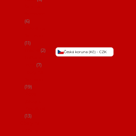
Šaty na
flamenco
6
Sukně na
flamenco
11
Třásně
2
Česká koruna (Kč) - CZK
Trička a
topy
7
Látky na
flamenco
19
Picos
(šátky s
třásněmi)
13
Obaly na
potřeby na