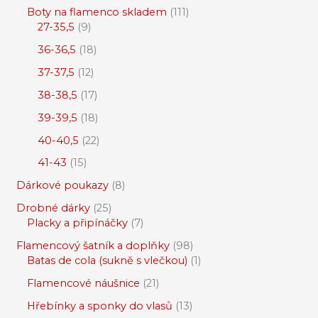
Boty na flamenco skladem
111
27-35,5
9
36-36,5
18
37-37,5
12
38-38,5
17
39-39,5
18
40-40,5
22
41-43
15
Dárkové poukazy
8
Drobné dárky
25
Placky a připínáčky
7
Flamencový šatník a doplňky
98
Batas de cola (sukně s vlečkou)
1
Flamencové náušnice
21
Hřebínky a sponky do vlasů
13