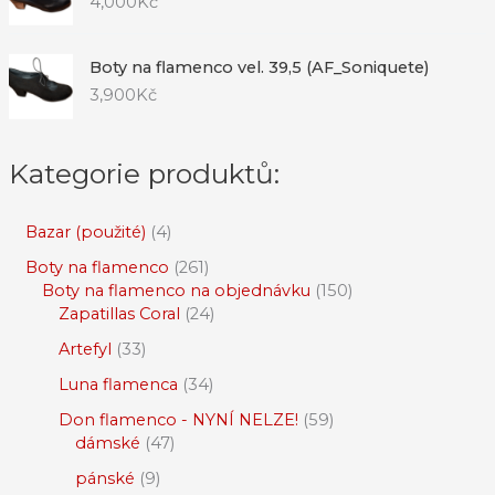
4,000
Kč
Boty na flamenco vel. 39,5 (AF_Soniquete)
3,900
Kč
Kategorie produktů:
Bazar (použité)
4
Boty na flamenco
261
Boty na flamenco na objednávku
150
Zapatillas Coral
24
Artefyl
33
Luna flamenca
34
Don flamenco - NYNÍ NELZE!
59
dámské
47
pánské
9