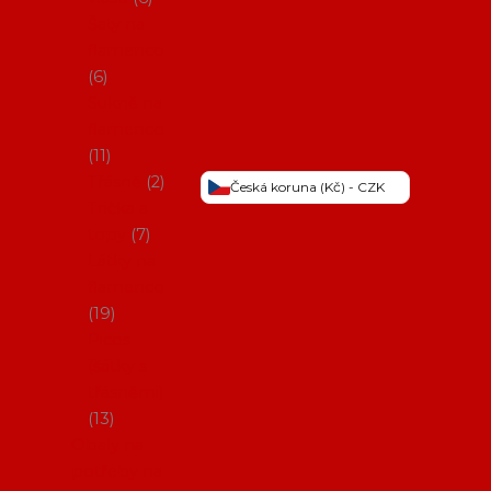
Šaty na
flamenco
6
Sukně na
flamenco
11
Třásně
2
Česká koruna (Kč) - CZK
Trička a
topy
7
Látky na
flamenco
19
Picos
(šátky s
třásněmi)
13
Obaly na
potřeby na