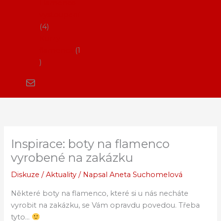
Flamenco
vystoupení
4
Kurzy
flamenca
1
Inspirace: boty na flamenco
vyrobené na zakázku
Diskuze
/
Aktuality
/ Napsal
Aneta Suchomelová
Některé boty na flamenco, které si u nás necháte
vyrobit na zakázku, se Vám opravdu povedou. Třeba
tyto…