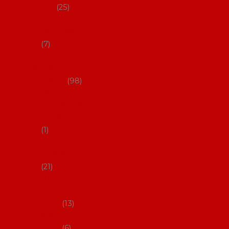
dárky
25
Placky a
připínáčky
7
Flamencový
šatník a
doplňky
98
Batas de
cola (sukně
s vlečkou)
1
Flamencov
é náušnice
21
Hřebínky a
sponky do
vlasů
13
Květiny do
vlasů
6