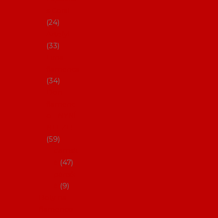
s Coral
24
Artefyl
33
Luna
flamenca
34
Don
flamenc
o - NYNÍ
NELZE!
59
dámsk
é
47
pánsk
é
9
Boty na
flamenco