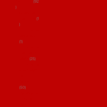
flamenco
92
Obaly na
mantóny
1
Pouzdra na
kastaněty
1
Pouzdra na
malované
vějíře
25
Pouzdra na
velké vějíře
na
flamenco
50
Pytlíčky na
boty na
flamenco