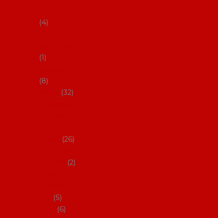
klobouky
4
Hůlky na
flamenco
1
Kastaněty
8
Vějíře
32
Malovan
é vějíře
(cca 23
cm)
26
Speciální
vějíře
2
Vějíře na
flamenc
o
5
Služby
6