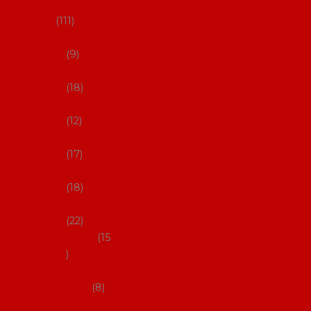
skladem
111
27-35,5
9
36-36,5
18
37-37,5
12
38-38,5
17
39-39,5
18
40-40,5
22
41-43
15
Dárkové
poukazy
8
Drobné