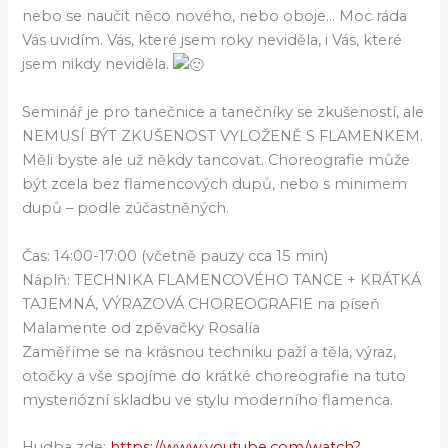
nebo se naučit něco nového, nebo oboje… Moc ráda
Vás uvidím. Vás, které jsem roky neviděla, i Vás, které
jsem nikdy neviděla.
Seminář je pro tanečnice a tanečníky se zkušeností, ale
NEMUSÍ BÝT ZKUŠENOST VYLOŽENĚ S FLAMENKEM.
Měli byste ale už někdy tancovat. Choreografie může
být zcela bez flamencových dupů, nebo s minimem
dupů – podle zúčastněných.
Čas: 14:00-17:00 (včetně pauzy cca 15 min)
Náplň: TECHNIKA FLAMENCOVÉHO TANCE + KRÁTKÁ
TAJEMNÁ, VÝRAZOVÁ CHOREOGRAFIE na píseň
Malamente od zpěvačky Rosalía
Zaměříme se na krásnou techniku paží a těla, výraz,
otočky a vše spojíme do krátké choreografie na tuto
mysteriózní skladbu ve stylu moderního flamenca.
Hudba zde:
https://www.youtube.com/watch?