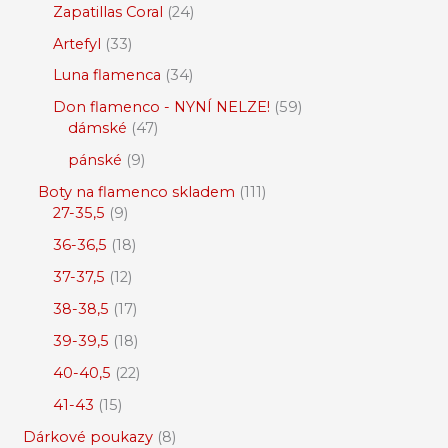
Zapatillas Coral
24
Artefyl
33
Luna flamenca
34
Don flamenco - NYNÍ NELZE!
59
dámské
47
pánské
9
Boty na flamenco skladem
111
27-35,5
9
36-36,5
18
37-37,5
12
38-38,5
17
39-39,5
18
40-40,5
22
41-43
15
Dárkové poukazy
8