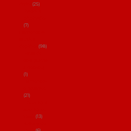
dárky
25
Placky a
připínáčky
7
Flamencový
šatník a
doplňky
98
Batas de
cola (sukně
s vlečkou)
1
Flamencov
é náušnice
21
Hřebínky a
sponky do
vlasů
13
Květiny do
vlasů
6