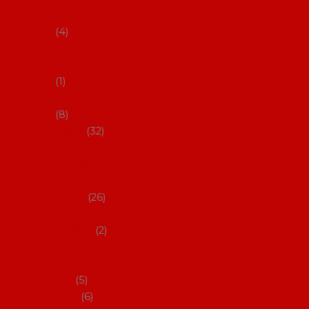
klobouky
4
Hůlky na
flamenco
1
Kastaněty
8
Vějíře
32
Malovan
é vějíře
(cca 23
cm)
26
Speciální
vějíře
2
Vějíře na
flamenc
o
5
Služby
6