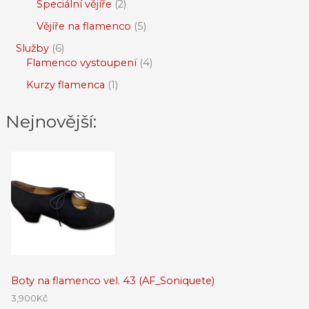
Speciální vějíře
2
Vějíře na flamenco
5
Služby
6
Flamenco vystoupení
4
Kurzy flamenca
1
Nejnovější:
Boty na flamenco vel. 43 (AF_Soniquete)
3,900
Kč