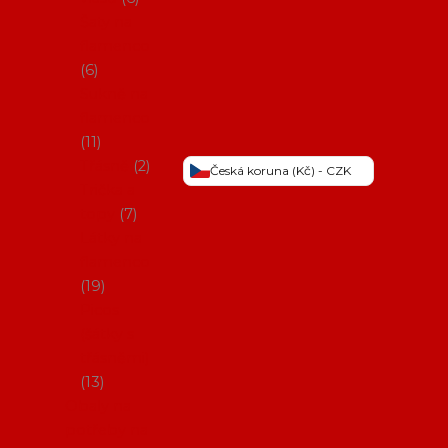
Šaty na
flamenco
6
Sukně na
flamenco
11
Třásně
2
Česká koruna (Kč) - CZK
Trička a
topy
7
Látky na
flamenco
19
Picos
(šátky s
třásněmi)
13
Obaly na
potřeby na