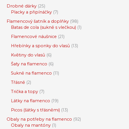
Drobné dárky
25
Placky a připínáčky
7
Flamencový šatník a doplňky
98
Batas de cola (sukně s vlečkou)
1
Flamencové náušnice
21
Hřebínky a sponky do vlasů
13
Květiny do vlasů
6
Šaty na flamenco
6
Sukně na flamenco
11
Třásně
2
Trička a topy
7
Látky na flamenco
19
Picos (šátky s třásněmi)
13
Obaly na potřeby na flamenco
92
Obaly na mantóny
1