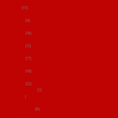
skladem
111
27-35,5
9
36-36,5
18
37-37,5
12
38-38,5
17
39-39,5
18
40-40,5
22
41-43
15
Dárkové
poukazy
8
Drobné