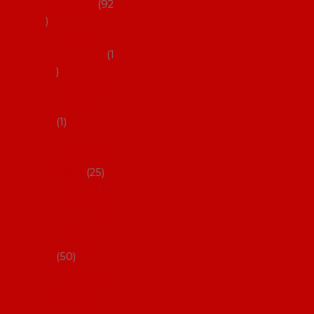
flamenco
92
Obaly na
mantóny
1
Pouzdra na
kastaněty
1
Pouzdra na
malované
vějíře
25
Pouzdra na
velké vějíře
na
flamenco
50
Pytlíčky na
boty na
flamenco