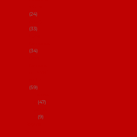
s Coral
24
Artefyl
33
Luna
flamenca
34
Don
flamenc
o - NYNÍ
NELZE!
59
dámsk
é
47
pánsk
é
9
Boty na
flamenco