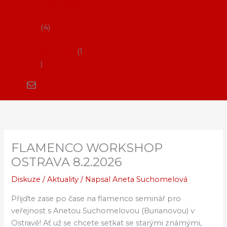
Flamenco
vystoupení
4
Kurzy
flamenca
1
FLAMENCO WORKSHOP
OSTRAVA 8.2.2026
Diskuze
/
Aktuality
/ Napsal
Aneta Suchomelová
Přijďte zase po čase na flamenco seminář pro
veřejnost s Anetou Suchomelovou (Burianovou) v
Ostravě! Ať už se chcete setkat se starými známými,