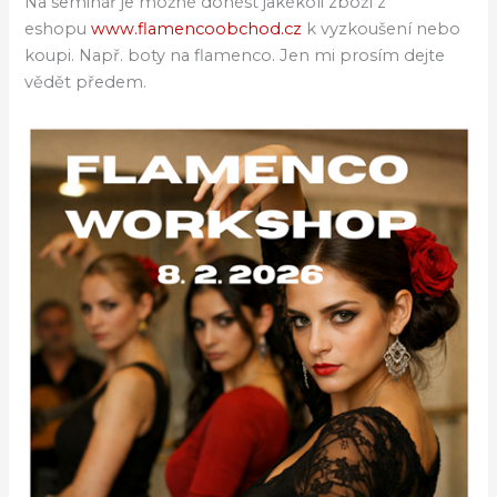
Na seminář je možné donést jakékoli zboží z
eshopu
www.flamencoobchod.cz
k vyzkoušení nebo
koupi. Např. boty na flamenco. Jen mi prosím dejte
vědět předem.