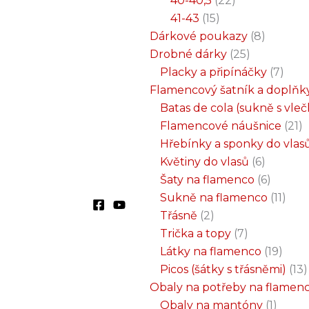
40-40,5
22
41-43
15
Dárkové poukazy
8
Drobné dárky
25
Placky a připínáčky
7
Flamencový šatník a doplňk
Batas de cola (sukně s vle
Flamencové náušnice
21
Hřebínky a sponky do vlas
Květiny do vlasů
6
Šaty na flamenco
6
Sukně na flamenco
11
Třásně
2
Trička a topy
7
Látky na flamenco
19
Picos (šátky s třásněmi)
13
Obaly na potřeby na flamen
Obaly na mantóny
1