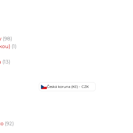
y
98
čkou)
1
ů
13
Česká koruna (Kč) - CZK
co
92