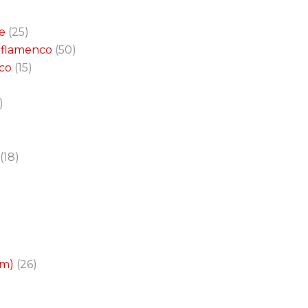
e
25
a flamenco
50
nco
15
18
cm)
26