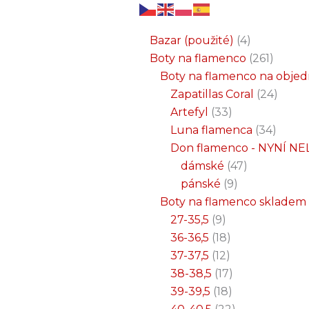
6
3
2
32
15
9
12
18
33
18
8
17
22
9
47
7
25
4
1
8
6
6
71
2
261
34
1
24
1
19
7
26
11
8
5
4
1
4
21
1
produktů
produkty
produkty
produktů
produktů
produktů
produktů
produktů
produktů
produktů
produktů
produktů
produktů
produktů
produktů
produktů
produktů
produkty
produkt
produkt
produkt
produk
produk
produk
produ
produ
produ
produ
produ
prod
prod
prod
prod
pro
pro
pro
pr
pr
p
Bazar (použité)
4
Boty na flamenco
261
Boty na flamenco na obje
Zapatillas Coral
24
Artefyl
33
Luna flamenca
34
Don flamenco - NYNÍ NE
dámské
47
pánské
9
Boty na flamenco skladem
27-35,5
9
36-36,5
18
37-37,5
12
38-38,5
17
39-39,5
18