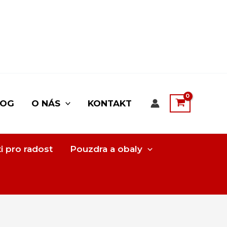
LOG
O NÁS
KONTAKT
i pro radost
Pouzdra a obaly