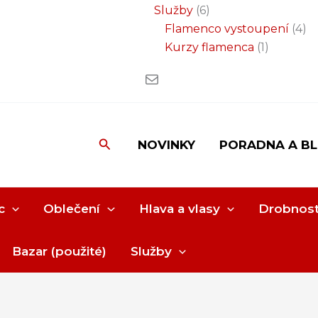
Služby
6
Flamenco vystoupení
4
Kurzy flamenca
1
Hledat
NOVINKY
PORADNA A B
c
Oblečení
Hlava a vlasy
Drobnost
Bazar (použité)
Služby