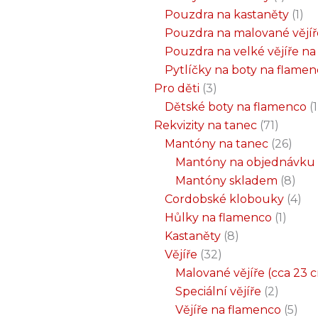
Pouzdra na kastaněty
1
Pouzdra na malované vějíř
Pouzdra na velké vějíře n
Pytlíčky na boty na flame
Pro děti
3
Dětské boty na flamenco
1
Rekvizity na tanec
71
Mantóny na tanec
26
Mantóny na objednávku
Mantóny skladem
8
Cordobské klobouky
4
Hůlky na flamenco
1
Kastaněty
8
Vějíře
32
Malované vějíře (cca 23 
Speciální vějíře
2
Vějíře na flamenco
5