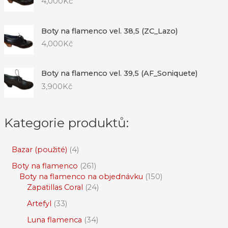
4,000
Kč
Boty na flamenco vel. 38,5 (ZC_Lazo)
4,000
Kč
Boty na flamenco vel. 39,5 (AF_Soniquete)
3,900
Kč
Kategorie produktů:
Bazar (použité)
4
Boty na flamenco
261
Boty na flamenco na objednávku
150
Zapatillas Coral
24
Artefyl
33
Luna flamenca
34