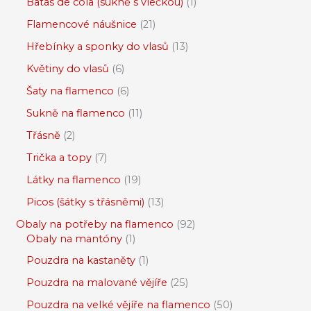
Batas de cola (sukně s vlečkou)
1
Flamencové náušnice
21
Hřebínky a sponky do vlasů
13
Květiny do vlasů
6
Šaty na flamenco
6
Sukně na flamenco
11
Třásně
2
Trička a topy
7
Látky na flamenco
19
Picos (šátky s třásněmi)
13
Obaly na potřeby na flamenco
92
Obaly na mantóny
1
Pouzdra na kastaněty
1
Pouzdra na malované vějíře
25
Pouzdra na velké vějíře na flamenco
50