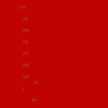
skladem
111
27-35,5
9
36-36,5
18
37-37,5
12
38-38,5
17
39-39,5
18
40-40,5
22
41-43
15
Dárkové
poukazy
8
Drobné