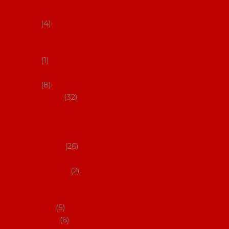
klobouky
4
Hůlky na
flamenco
1
Kastaněty
8
Vějíře
32
Malovan
é vějíře
(cca 23
cm)
26
Speciální
vějíře
2
Vějíře na
flamenc
o
5
Služby
6