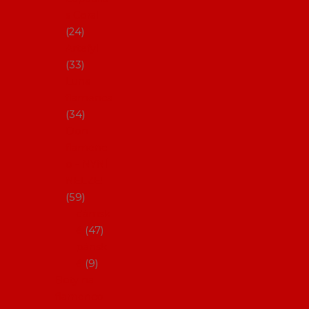
s Coral
24
Artefyl
33
Luna
flamenca
34
Don
flamenc
o - NYNÍ
NELZE!
59
dámsk
é
47
pánsk
é
9
Boty na
flamenco