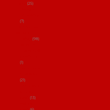
dárky
25
Placky a
připínáčky
7
Flamencový
šatník a
doplňky
98
Batas de
cola (sukně
s vlečkou)
1
Flamencov
é náušnice
21
Hřebínky a
sponky do
vlasů
13
Květiny do
vlasů
6