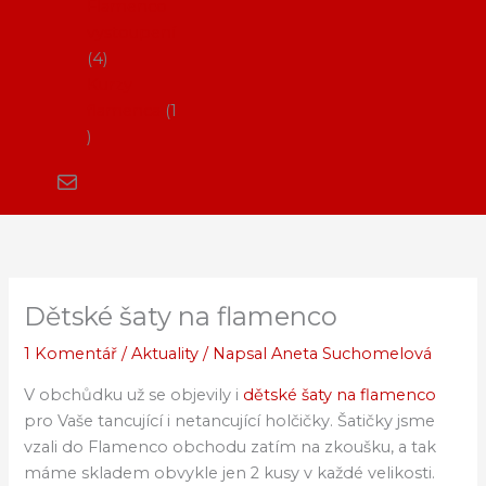
Flamenco
vystoupení
4
Kurzy
flamenca
1
Dětské šaty na flamenco
1 Komentář
/
Aktuality
/ Napsal
Aneta Suchomelová
V obchůdku už se objevily i
dětské šaty na flamenco
pro Vaše tancující i netancující holčičky. Šatičky jsme
vzali do Flamenco obchodu zatím na zkoušku, a tak
máme skladem obvykle jen 2 kusy v každé velikosti.