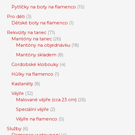
Pytlíčky na boty na flamenco
15
Pro děti
3
Dětské boty na flamenco
1
Rekvizity na tanec
71
Mantóny na tanec
26
Mantóny na objednávku
18
Mantóny skladem
8
Cordobské klobouky
4
Hůlky na flamenco
1
Kastaněty
8
Vějíře
32
Malované vějíře (cca 23 cm)
26
Speciální vějíře
2
Vějíře na flamenco
5
Služby
6
Flamenco vystoupení
4