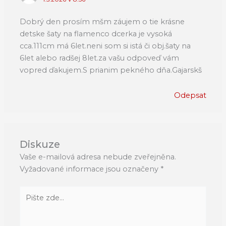
Dobrý den prosím mšm záujem o tie krásne
detske šaty na flamenco dcerka je vysoká
cca.111cm má 6let.neni som si istá či obj.šaty na
6let alebo radšej 8let.za vašu odpoveď vám
vopred ďakujem.S prianim pekného dňa.Gajarskš
Odepsat
Diskuze
Vaše e-mailová adresa nebude zveřejněna.
Vyžadované informace jsou označeny
*
Pište
zde…