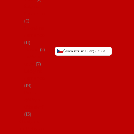
Šaty na
flamenco
6
Sukně na
flamenco
11
Třásně
2
Česká koruna (Kč) - CZK
Trička a
topy
7
Látky na
flamenco
19
Picos
(šátky s
třásněmi)
13
Obaly na
potřeby na