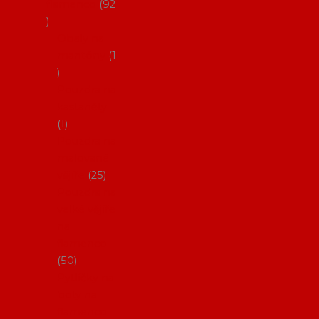
flamenco
92
Obaly na
mantóny
1
Pouzdra na
kastaněty
1
Pouzdra na
malované
vějíře
25
Pouzdra na
velké vějíře
na
flamenco
50
Pytlíčky na
boty na
flamenco