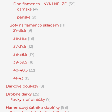
Don flamenco - NYNÍ NELZE!
59
dámské
47
pánské
9
Boty na flamenco skladem
111
27-35,5
9
36-36,5
18
37-37,5
12
38-38,5
17
39-39,5
18
40-40,5
22
41-43
15
Dárkové poukazy
8
Drobné dárky
25
Placky a připínáčky
7
Flamencový šatník a doplňky
98