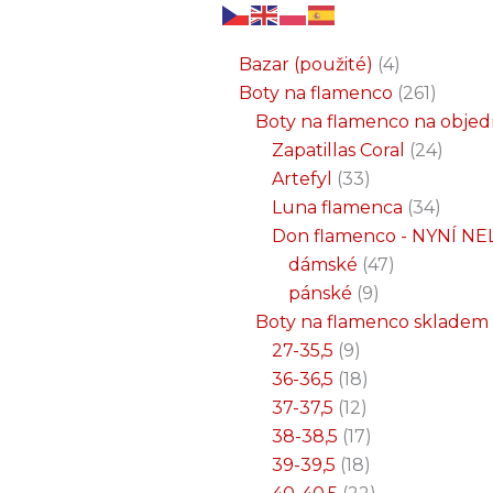
6
3
2
32
15
9
12
18
33
18
8
17
22
9
47
7
25
4
1
8
6
6
71
2
261
34
1
24
1
19
7
26
11
8
5
4
1
4
21
1
produktů
produkty
produkty
produktů
produktů
produktů
produktů
produktů
produktů
produktů
produktů
produktů
produktů
produktů
produktů
produktů
produktů
produkty
produkt
produkt
produkt
produk
produk
produk
produ
produ
produ
produ
produ
prod
prod
prod
prod
pro
pro
pro
pr
pr
p
Bazar (použité)
4
Boty na flamenco
261
Boty na flamenco na obje
Zapatillas Coral
24
Artefyl
33
Luna flamenca
34
Don flamenco - NYNÍ NE
dámské
47
pánské
9
Boty na flamenco skladem
27-35,5
9
36-36,5
18
37-37,5
12
38-38,5
17
39-39,5
18