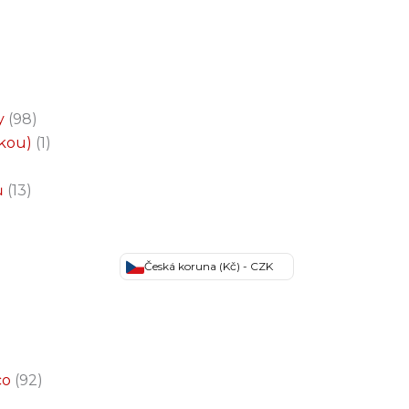
y
98
čkou)
1
ů
13
Česká koruna (Kč) - CZK
co
92