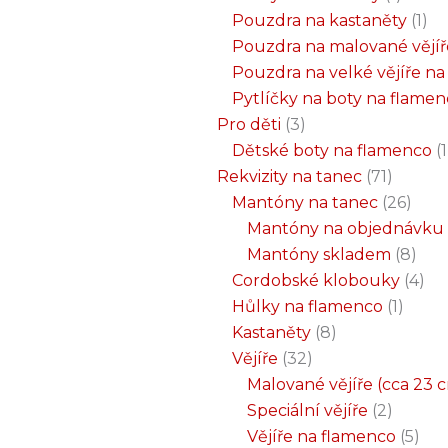
Pouzdra na kastaněty
1
Pouzdra na malované vějíř
Pouzdra na velké vějíře n
Pytlíčky na boty na flame
Pro děti
3
Dětské boty na flamenco
1
Rekvizity na tanec
71
Mantóny na tanec
26
Mantóny na objednávku
Mantóny skladem
8
Cordobské klobouky
4
Hůlky na flamenco
1
Kastaněty
8
Vějíře
32
Malované vějíře (cca 23 
Speciální vějíře
2
Vějíře na flamenco
5