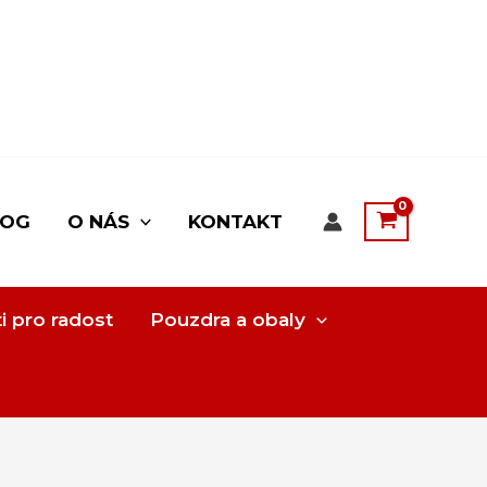
LOG
O NÁS
KONTAKT
i pro radost
Pouzdra a obaly