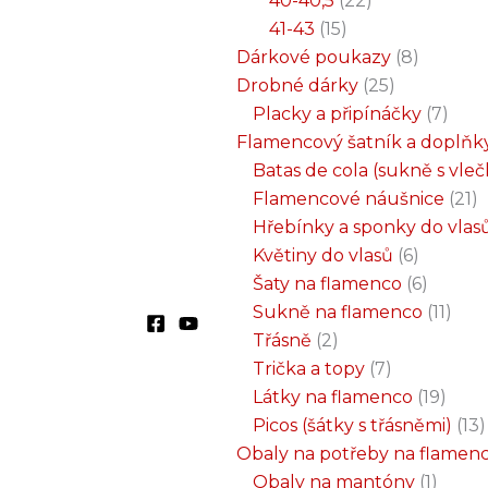
40-40,5
22
41-43
15
Dárkové poukazy
8
Drobné dárky
25
Placky a připínáčky
7
Flamencový šatník a doplňk
Batas de cola (sukně s vle
Flamencové náušnice
21
Hřebínky a sponky do vlas
Květiny do vlasů
6
Šaty na flamenco
6
Sukně na flamenco
11
Třásně
2
Trička a topy
7
Látky na flamenco
19
Picos (šátky s třásněmi)
13
Obaly na potřeby na flamen
Obaly na mantóny
1