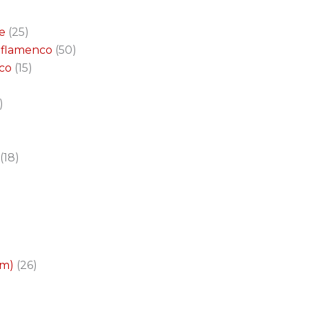
e
25
a flamenco
50
nco
15
18
cm)
26