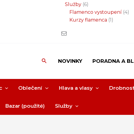
Služby
6
Flamenco vystoupení
4
Kurzy flamenca
1
Hledat
NOVINKY
PORADNA A B
c
Oblečení
Hlava a vlasy
Drobnost
Bazar (použité)
Služby