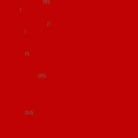
flamenco
92
Obaly na
mantóny
1
Pouzdra na
kastaněty
1
Pouzdra na
malované
vějíře
25
Pouzdra na
velké vějíře
na
flamenco
50
Pytlíčky na
boty na
flamenco