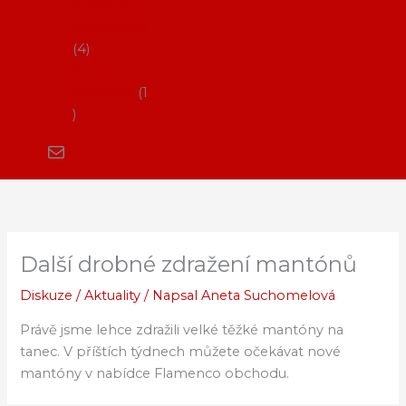
Flamenco
vystoupení
4
Kurzy
flamenca
1
Další drobné zdražení mantónů
Diskuze
/
Aktuality
/ Napsal
Aneta Suchomelová
Právě jsme lehce zdražili velké těžké mantóny na
tanec. V příštích týdnech můžete očekávat nové
mantóny v nabídce Flamenco obchodu.