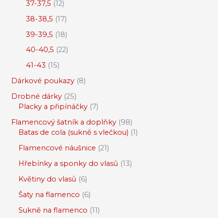
37-37,5
12
38-38,5
17
39-39,5
18
40-40,5
22
41-43
15
Dárkové poukazy
8
Drobné dárky
25
Placky a připínáčky
7
Flamencový šatník a doplňky
98
Batas de cola (sukně s vlečkou)
1
Flamencové náušnice
21
Hřebínky a sponky do vlasů
13
Květiny do vlasů
6
Šaty na flamenco
6
Sukně na flamenco
11