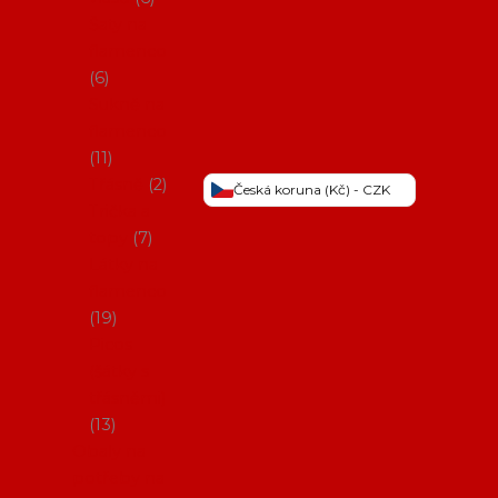
Šaty na
flamenco
6
Sukně na
flamenco
11
Třásně
2
Česká koruna (Kč) - CZK
Trička a
topy
7
Látky na
flamenco
19
Picos
(šátky s
třásněmi)
13
Obaly na
potřeby na