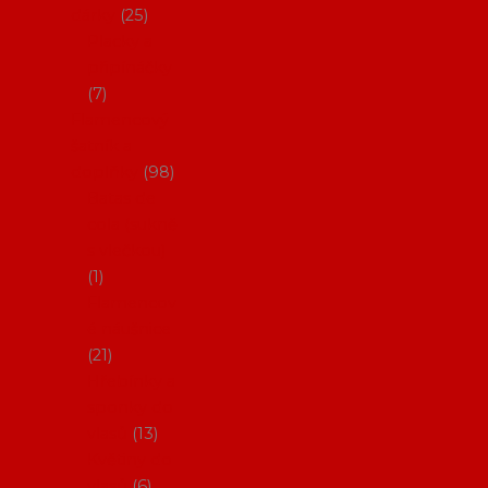
dárky
25
Placky a
připínáčky
7
Flamencový
šatník a
doplňky
98
Batas de
cola (sukně
s vlečkou)
1
Flamencov
é náušnice
21
Hřebínky a
sponky do
vlasů
13
Květiny do
vlasů
6