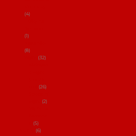
klobouky
4
Hůlky na
flamenco
1
Kastaněty
8
Vějíře
32
Malovan
é vějíře
(cca 23
cm)
26
Speciální
vějíře
2
Vějíře na
flamenc
o
5
Služby
6