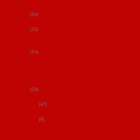
s Coral
24
Artefyl
33
Luna
flamenca
34
Don
flamenc
o - NYNÍ
NELZE!
59
dámsk
é
47
pánsk
é
9
Boty na
flamenco