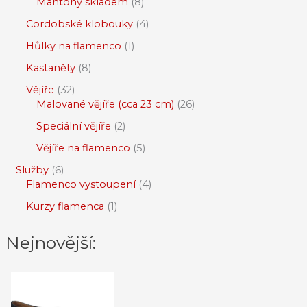
Mantóny skladem
8
Cordobské klobouky
4
Hůlky na flamenco
1
Kastaněty
8
Vějíře
32
Malované vějíře (cca 23 cm)
26
Speciální vějíře
2
Vějíře na flamenco
5
Služby
6
Flamenco vystoupení
4
Kurzy flamenca
1
Nejnovější: