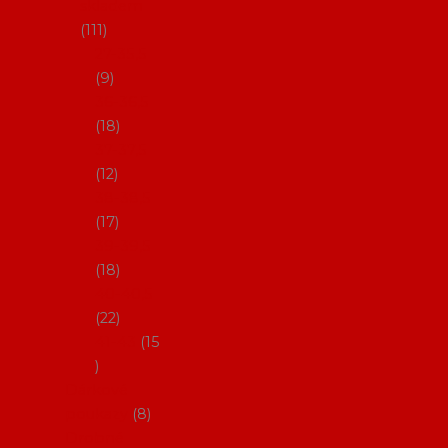
skladem
111
27-35,5
9
36-36,5
18
37-37,5
12
38-38,5
17
39-39,5
18
40-40,5
22
41-43
15
Dárkové
poukazy
8
Drobné