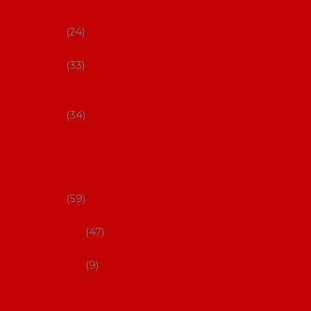
s Coral
24
Artefyl
33
Luna
flamenca
34
Don
flamenc
o - NYNÍ
NELZE!
59
dámsk
é
47
pánsk
é
9
Boty na
flamenco