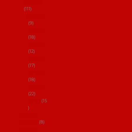
skladem
111
27-35,5
9
36-36,5
18
37-37,5
12
38-38,5
17
39-39,5
18
40-40,5
22
41-43
15
Dárkové
poukazy
8
Drobné