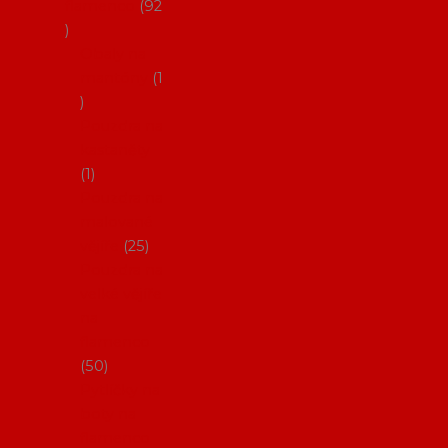
flamenco
92
Obaly na
mantóny
1
Pouzdra na
kastaněty
1
Pouzdra na
malované
vějíře
25
Pouzdra na
velké vějíře
na
flamenco
50
Pytlíčky na
boty na
flamenco