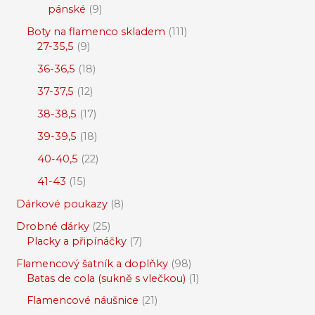
pánské
9
Boty na flamenco skladem
111
27-35,5
9
36-36,5
18
37-37,5
12
38-38,5
17
39-39,5
18
40-40,5
22
41-43
15
Dárkové poukazy
8
Drobné dárky
25
Placky a připínáčky
7
Flamencový šatník a doplňky
98
Batas de cola (sukně s vlečkou)
1
Flamencové náušnice
21