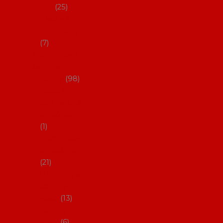
dárky
25
Placky a
připínáčky
7
Flamencový
šatník a
doplňky
98
Batas de
cola (sukně
s vlečkou)
1
Flamencov
é náušnice
21
Hřebínky a
sponky do
vlasů
13
Květiny do
vlasů
6