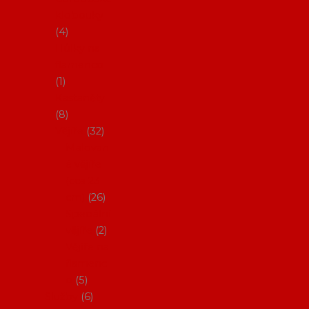
klobouky
4
Hůlky na
flamenco
1
Kastaněty
8
Vějíře
32
Malovan
é vějíře
(cca 23
cm)
26
Speciální
vějíře
2
Vějíře na
flamenc
o
5
Služby
6