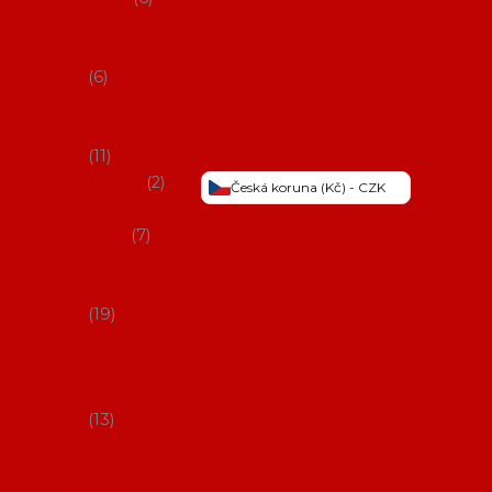
Šaty na
flamenco
6
Sukně na
flamenco
11
Třásně
2
Česká koruna (Kč) - CZK
Trička a
topy
7
Látky na
flamenco
19
Picos
(šátky s
třásněmi)
13
Obaly na
potřeby na