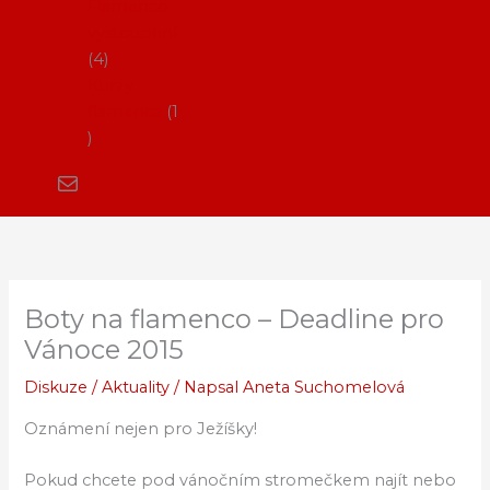
Flamenco
vystoupení
4
Kurzy
flamenca
1
Boty na flamenco – Deadline pro
Vánoce 2015
Diskuze
/
Aktuality
/ Napsal
Aneta Suchomelová
Oznámení nejen pro Ježíšky!
Pokud chcete pod vánočním stromečkem najít nebo