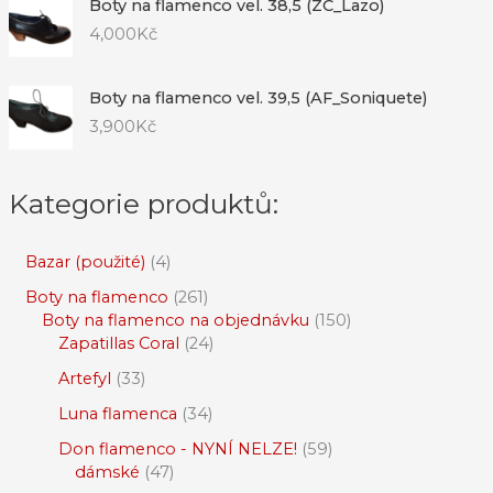
Boty na flamenco vel. 38,5 (ZC_Lazo)
4,000
Kč
Boty na flamenco vel. 39,5 (AF_Soniquete)
3,900
Kč
Kategorie produktů:
Bazar (použité)
4
Boty na flamenco
261
Boty na flamenco na objednávku
150
Zapatillas Coral
24
Artefyl
33
Luna flamenca
34
Don flamenco - NYNÍ NELZE!
59
dámské
47