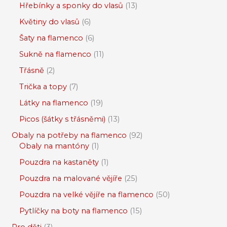
Hřebínky a sponky do vlasů
13
Květiny do vlasů
6
Šaty na flamenco
6
Sukně na flamenco
11
Třásně
2
Trička a topy
7
Látky na flamenco
19
Picos (šátky s třásněmi)
13
Obaly na potřeby na flamenco
92
Obaly na mantóny
1
Pouzdra na kastaněty
1
Pouzdra na malované vějíře
25
Pouzdra na velké vějíře na flamenco
50
Pytlíčky na boty na flamenco
15
Pro děti
3