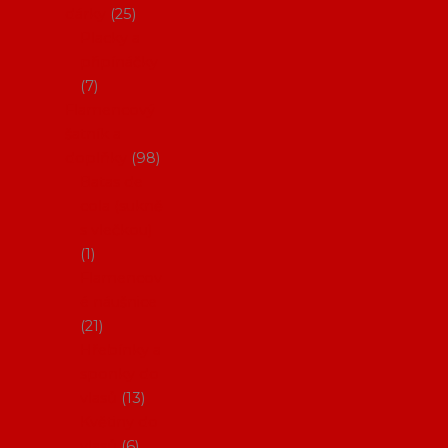
dárky
25
Placky a
připínáčky
7
Flamencový
šatník a
doplňky
98
Batas de
cola (sukně
s vlečkou)
1
Flamencov
é náušnice
21
Hřebínky a
sponky do
vlasů
13
Květiny do
vlasů
6