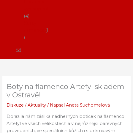
Flamenco
vystoupení
4
Kurzy
flamenca
1
Boty na flamenco Artefyl skladem
v Ostravě!
Diskuze
/
Aktuality
/ Napsal
Aneta Suchomelová
Dorazila nám zásilka nádherných botiček na flamenco
Artefyl ve všech velikostech a v nejrůznější barevných
provedeních, ve speciálních kůžích i s prémiovým