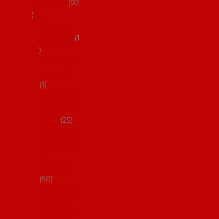
flamenco
92
Obaly na
mantóny
1
Pouzdra na
kastaněty
1
Pouzdra na
malované
vějíře
25
Pouzdra na
velké vějíře
na
flamenco
50
Pytlíčky na
boty na
flamenco