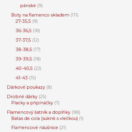
pánské
9
Boty na flamenco skladem
111
27-35,5
9
36-36,5
18
37-37,5
12
38-38,5
17
39-39,5
18
40-40,5
22
41-43
15
Dárkové poukazy
8
Drobné dárky
25
Placky a připínáčky
7
Flamencový šatník a doplňky
98
Batas de cola (sukně s vlečkou)
1
Flamencové náušnice
21