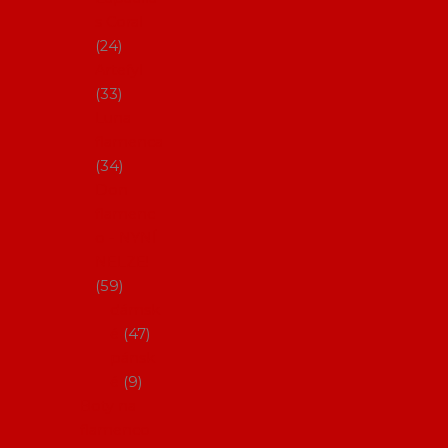
s Coral
24
Artefyl
33
Luna
flamenca
34
Don
flamenc
o - NYNÍ
NELZE!
59
dámsk
é
47
pánsk
é
9
Boty na
flamenco