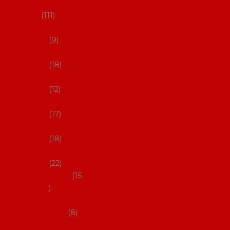
skladem
111
27-35,5
9
36-36,5
18
37-37,5
12
38-38,5
17
39-39,5
18
40-40,5
22
41-43
15
Dárkové
poukazy
8
Drobné