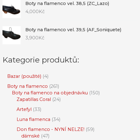
Boty na flamenco vel. 38,5 (ZC_Lazo)
4,000
Kč
Boty na flamenco vel. 39,5 (AF_Soniquete)
3,900
Kč
Kategorie produktů:
Bazar (použité)
4
Boty na flamenco
261
Boty na flamenco na objednávku
150
Zapatillas Coral
24
Artefyl
33
Luna flamenca
34
Don flamenco - NYNÍ NELZE!
59
dámské
47