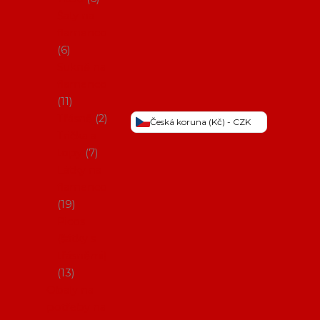
Šaty na
flamenco
6
Sukně na
flamenco
11
Třásně
2
Česká koruna (Kč) - CZK
Trička a
topy
7
Látky na
flamenco
19
Picos
(šátky s
třásněmi)
13
Obaly na
potřeby na