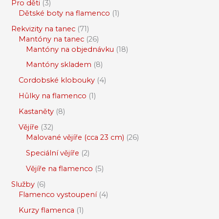
Pro děti
3
Dětské boty na flamenco
1
Rekvizity na tanec
71
Mantóny na tanec
26
Mantóny na objednávku
18
Mantóny skladem
8
Cordobské klobouky
4
Hůlky na flamenco
1
Kastaněty
8
Vějíře
32
Malované vějíře (cca 23 cm)
26
Speciální vějíře
2
Vějíře na flamenco
5
Služby
6
Flamenco vystoupení
4
Kurzy flamenca
1