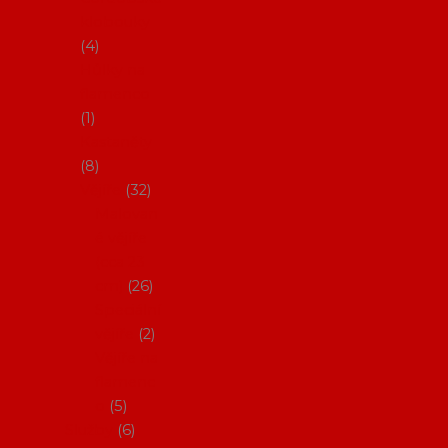
klobouky
4
Hůlky na
flamenco
1
Kastaněty
8
Vějíře
32
Malovan
é vějíře
(cca 23
cm)
26
Speciální
vějíře
2
Vějíře na
flamenc
o
5
Služby
6