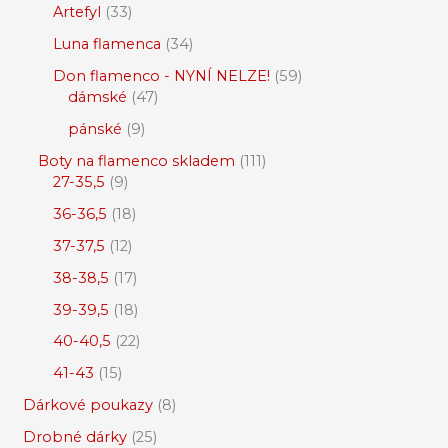
Artefyl
33
Luna flamenca
34
Don flamenco - NYNÍ NELZE!
59
dámské
47
pánské
9
Boty na flamenco skladem
111
27-35,5
9
36-36,5
18
37-37,5
12
38-38,5
17
39-39,5
18
40-40,5
22
41-43
15
Dárkové poukazy
8
Drobné dárky
25