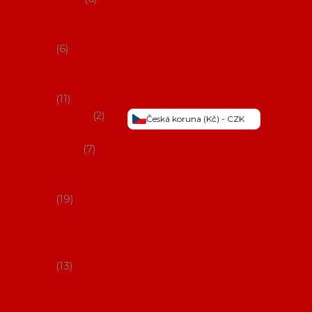
Šaty na
flamenco
6
Sukně na
flamenco
11
Třásně
2
Česká koruna (Kč) - CZK
Trička a
topy
7
Látky na
flamenco
19
Picos
(šátky s
třásněmi)
13
Obaly na
potřeby na