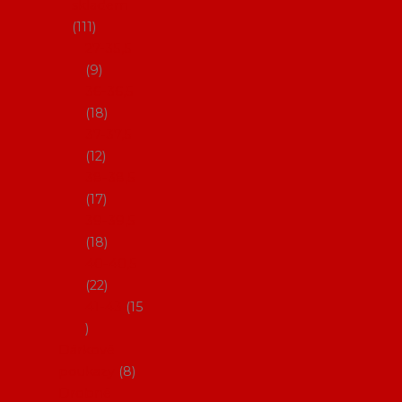
skladem
111
27-35,5
9
36-36,5
18
37-37,5
12
38-38,5
17
39-39,5
18
40-40,5
22
41-43
15
Dárkové
poukazy
8
Drobné