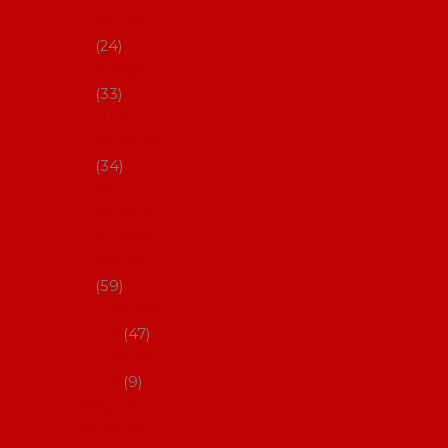
s Coral
24
Artefyl
33
Luna
flamenca
34
Don
flamenc
o - NYNÍ
NELZE!
59
dámsk
é
47
pánsk
é
9
Boty na
flamenco