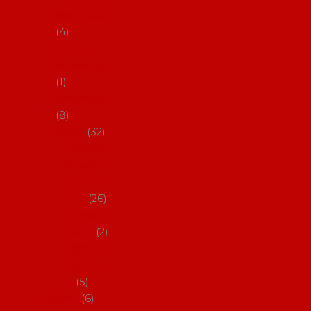
klobouky
4
Hůlky na
flamenco
1
Kastaněty
8
Vějíře
32
Malovan
é vějíře
(cca 23
cm)
26
Speciální
vějíře
2
Vějíře na
flamenc
o
5
Služby
6