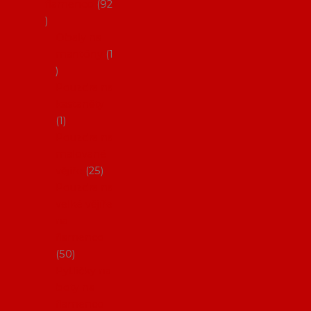
flamenco
92
Obaly na
mantóny
1
Pouzdra na
kastaněty
1
Pouzdra na
malované
vějíře
25
Pouzdra na
velké vějíře
na
flamenco
50
Pytlíčky na
boty na
flamenco