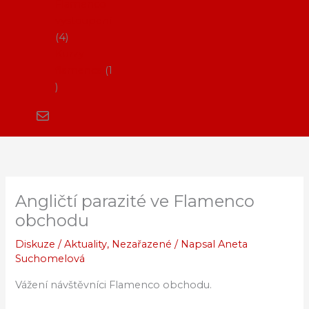
Flamenco
vystoupení
4
Kurzy
flamenca
1
Angličtí parazité ve Flamenco
obchodu
Diskuze
/
Aktuality
,
Nezařazené
/ Napsal
Aneta
Suchomelová
Vážení návštěvníci Flamenco obchodu.