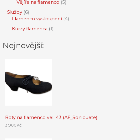
Vějíře na flamenco
5
Služby
6
Flamenco vystoupení
4
Kurzy flamenca
1
Nejnovější:
Boty na flamenco vel. 43 (AF_Soniquete)
3,900
Kč