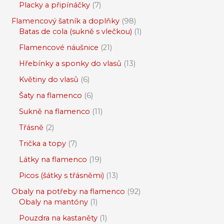
Placky a připínáčky
7
Flamencový šatník a doplňky
98
Batas de cola (sukně s vlečkou)
1
Flamencové náušnice
21
Hřebínky a sponky do vlasů
13
Květiny do vlasů
6
Šaty na flamenco
6
Sukně na flamenco
11
Třásně
2
Trička a topy
7
Látky na flamenco
19
Picos (šátky s třásněmi)
13
Obaly na potřeby na flamenco
92
Obaly na mantóny
1
Pouzdra na kastaněty
1