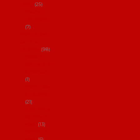
dárky
25
Placky a
připínáčky
7
Flamencový
šatník a
doplňky
98
Batas de
cola (sukně
s vlečkou)
1
Flamencov
é náušnice
21
Hřebínky a
sponky do
vlasů
13
Květiny do
vlasů
6