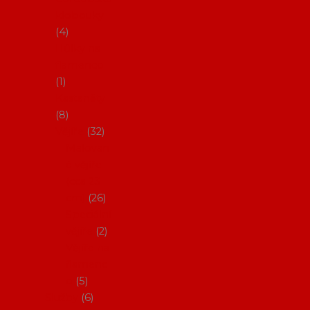
klobouky
4
Hůlky na
flamenco
1
Kastaněty
8
Vějíře
32
Malovan
é vějíře
(cca 23
cm)
26
Speciální
vějíře
2
Vějíře na
flamenc
o
5
Služby
6