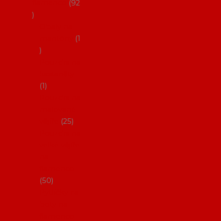
flamenco
92
Obaly na
mantóny
1
Pouzdra na
kastaněty
1
Pouzdra na
malované
vějíře
25
Pouzdra na
velké vějíře
na
flamenco
50
Pytlíčky na
boty na
flamenco