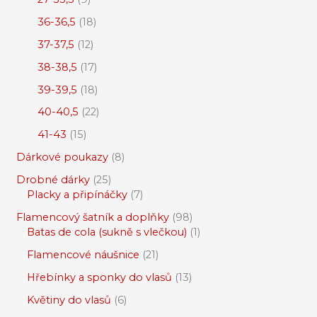
36-36,5
18
37-37,5
12
38-38,5
17
39-39,5
18
40-40,5
22
41-43
15
Dárkové poukazy
8
Drobné dárky
25
Placky a připínáčky
7
Flamencový šatník a doplňky
98
Batas de cola (sukně s vlečkou)
1
Flamencové náušnice
21
Hřebínky a sponky do vlasů
13
Květiny do vlasů
6