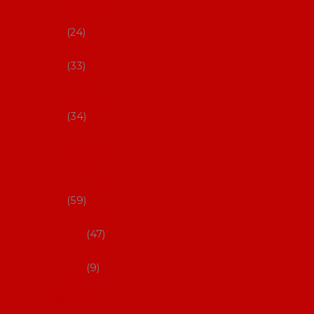
s Coral
24
Artefyl
33
Luna
flamenca
34
Don
flamenc
o - NYNÍ
NELZE!
59
dámsk
é
47
pánsk
é
9
Boty na
flamenco