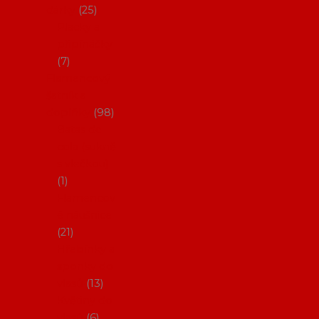
dárky
25
Placky a
připínáčky
7
Flamencový
šatník a
doplňky
98
Batas de
cola (sukně
s vlečkou)
1
Flamencov
é náušnice
21
Hřebínky a
sponky do
vlasů
13
Květiny do
vlasů
6