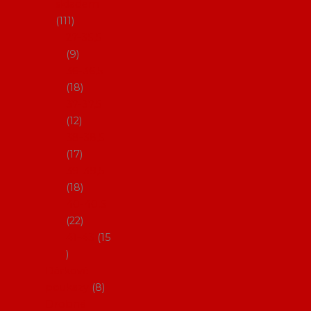
skladem
111
27-35,5
9
36-36,5
18
37-37,5
12
38-38,5
17
39-39,5
18
40-40,5
22
41-43
15
Dárkové
poukazy
8
Drobné