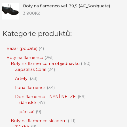
Boty na flamenco vel. 39,5 (AF_Soniquete)
3,900
Kč
Kategorie produktů:
Bazar (použité)
4
Boty na flamenco
261
Boty na flamenco na objednávku
150
Zapatillas Coral
24
Artefyl
33
Luna flamenca
34
Don flamenco - NYNÍ NELZE!
59
dámské
47
pánské
9
Boty na flamenco skladem
111
27-35,5
9