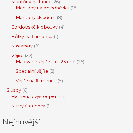
Mantóny na tanec
26
Mantóny na objednávku
18
Mantóny skladem
8
Cordobské klobouky
4
Hůlky na flamenco
1
Kastaněty
8
Vějíře
32
Malované vějíře (cca 23 cm)
26
Speciální vějíře
2
Vějíře na flamenco
5
Služby
6
Flamenco vystoupení
4
Kurzy flamenca
1
Nejnovější: