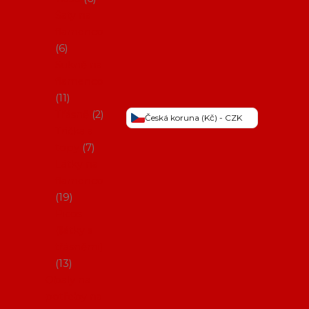
Šaty na
flamenco
6
Sukně na
flamenco
11
Třásně
2
Česká koruna (Kč) - CZK
Trička a
topy
7
Látky na
flamenco
19
Picos
(šátky s
třásněmi)
13
Obaly na
potřeby na