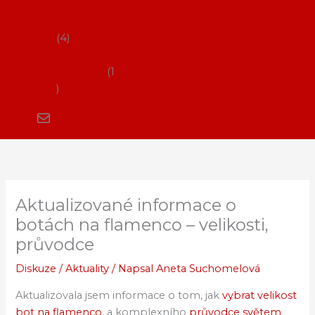
Flamenco
vystoupení
4
Kurzy
flamenca
1
Aktualizované informace o
botách na flamenco – velikosti,
průvodce
Diskuze
/
Aktuality
/ Napsal
Aneta Suchomelová
Aktualizovala jsem informace o tom, jak
vybrat velikost
bot na flamenco
, a komplexního
průvodce světem