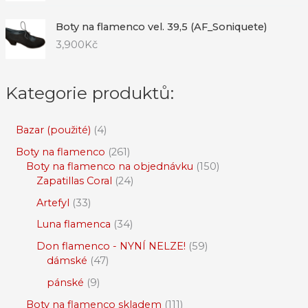
Boty na flamenco vel. 39,5 (AF_Soniquete)
3,900
Kč
Kategorie produktů:
Bazar (použité)
4
Boty na flamenco
261
Boty na flamenco na objednávku
150
Zapatillas Coral
24
Artefyl
33
Luna flamenca
34
Don flamenco - NYNÍ NELZE!
59
dámské
47
pánské
9
Boty na flamenco skladem
111