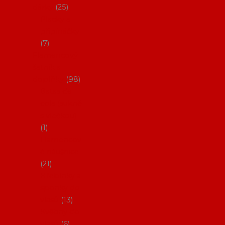
dárky
25
Placky a
připínáčky
7
Flamencový
šatník a
doplňky
98
Batas de
cola (sukně
s vlečkou)
1
Flamencov
é náušnice
21
Hřebínky a
sponky do
vlasů
13
Květiny do
vlasů
6