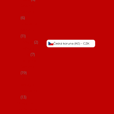
Šaty na
flamenco
6
Sukně na
flamenco
11
Třásně
2
Česká koruna (Kč) - CZK
Trička a
topy
7
Látky na
flamenco
19
Picos
(šátky s
třásněmi)
13
Obaly na
potřeby na