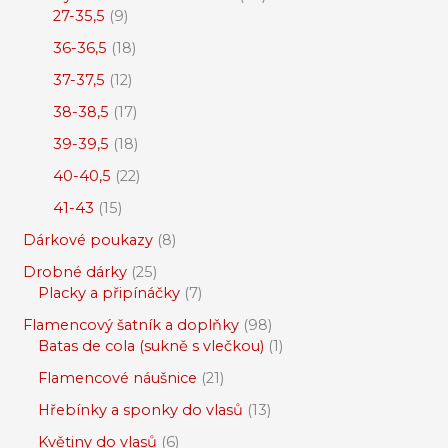
27-35,5
9
36-36,5
18
37-37,5
12
38-38,5
17
39-39,5
18
40-40,5
22
41-43
15
Dárkové poukazy
8
Drobné dárky
25
Placky a připínáčky
7
Flamencový šatník a doplňky
98
Batas de cola (sukně s vlečkou)
1
Flamencové náušnice
21
Hřebínky a sponky do vlasů
13
Květiny do vlasů
6