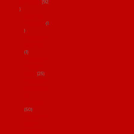
flamenco
92
Obaly na
mantóny
1
Pouzdra na
kastaněty
1
Pouzdra na
malované
vějíře
25
Pouzdra na
velké vějíře
na
flamenco
50
Pytlíčky na
boty na
flamenco