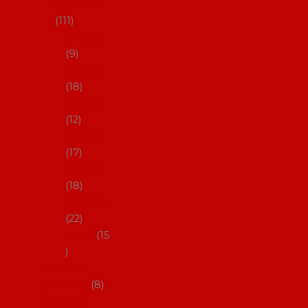
skladem
111
27-35,5
9
36-36,5
18
37-37,5
12
38-38,5
17
39-39,5
18
40-40,5
22
41-43
15
Dárkové
poukazy
8
Drobné