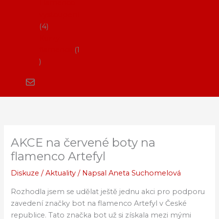
Flamenco
vystoupení
4
Kurzy
flamenca
1
AKCE na červené boty na
flamenco Artefyl
Diskuze
/
Aktuality
/ Napsal
Aneta Suchomelová
Rozhodla jsem se udělat ještě jednu akci pro podporu
zavedení značky bot na flamenco Artefyl v České
republice. Tato značka bot už si získala mezi mými