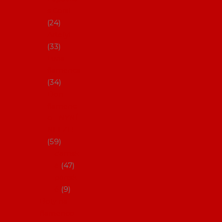
s Coral
24
Artefyl
33
Luna
flamenca
34
Don
flamenc
o - NYNÍ
NELZE!
59
dámsk
é
47
pánsk
é
9
Boty na
flamenco