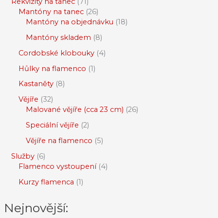
Rekvizity na tanec
71
Mantóny na tanec
26
Mantóny na objednávku
18
Mantóny skladem
8
Cordobské klobouky
4
Hůlky na flamenco
1
Kastaněty
8
Vějíře
32
Malované vějíře (cca 23 cm)
26
Speciální vějíře
2
Vějíře na flamenco
5
Služby
6
Flamenco vystoupení
4
Kurzy flamenca
1
Nejnovější: