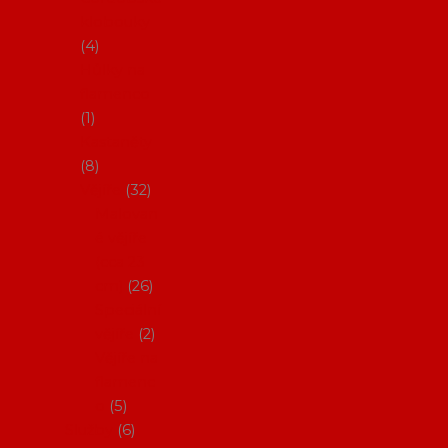
klobouky
4
Hůlky na
flamenco
1
Kastaněty
8
Vějíře
32
Malovan
é vějíře
(cca 23
cm)
26
Speciální
vějíře
2
Vějíře na
flamenc
o
5
Služby
6