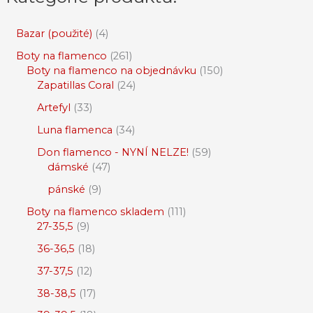
Bazar (použité)
4
Boty na flamenco
261
Boty na flamenco na objednávku
150
Zapatillas Coral
24
Artefyl
33
Luna flamenca
34
Don flamenco - NYNÍ NELZE!
59
dámské
47
pánské
9
Boty na flamenco skladem
111
27-35,5
9
36-36,5
18
37-37,5
12
38-38,5
17