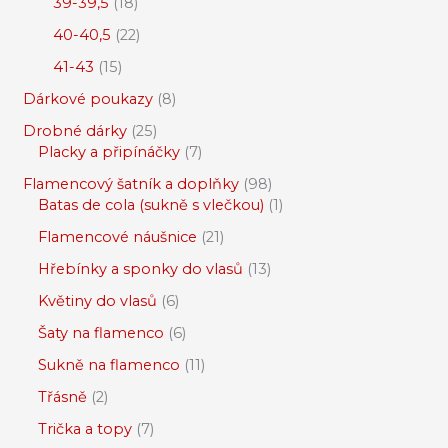
39-39,5
18
40-40,5
22
41-43
15
Dárkové poukazy
8
Drobné dárky
25
Placky a připínáčky
7
Flamencový šatník a doplňky
98
Batas de cola (sukně s vlečkou)
1
Flamencové náušnice
21
Hřebínky a sponky do vlasů
13
Květiny do vlasů
6
Šaty na flamenco
6
Sukně na flamenco
11
Třásně
2
Trička a topy
7