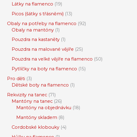
Látky na flamenco
19
Picos (šátky s třásněmi)
13
Obaly na potřeby na flamenco
92
Obaly na mantóny
1
Pouzdra na kastaněty
1
Pouzdra na malované vějíře
25
Pouzdra na velké vějíře na flamenco
50
Pytlíčky na boty na flamenco
15
Pro děti
3
Dětské boty na flamenco
1
Rekvizity na tanec
71
Mantóny na tanec
26
Mantóny na objednávku
18
Mantóny skladem
8
Cordobské klobouky
4
Hůlky na flamenco
1