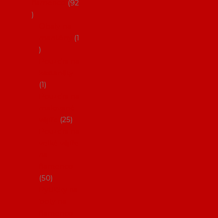
flamenco
92
Obaly na
mantóny
1
Pouzdra na
kastaněty
1
Pouzdra na
malované
vějíře
25
Pouzdra na
velké vějíře
na
flamenco
50
Pytlíčky na
boty na
flamenco