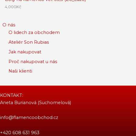
4,000
Kč
O nás
O lidech za obchodem
Ateliér Son Rubias
Jak nakupovat
Proč nakupovat u nás
Naši klienti
KONTAKT:
Aneta Burianová (Suchomelová)
info@flamencoobchod.cz
+420 608 631 963