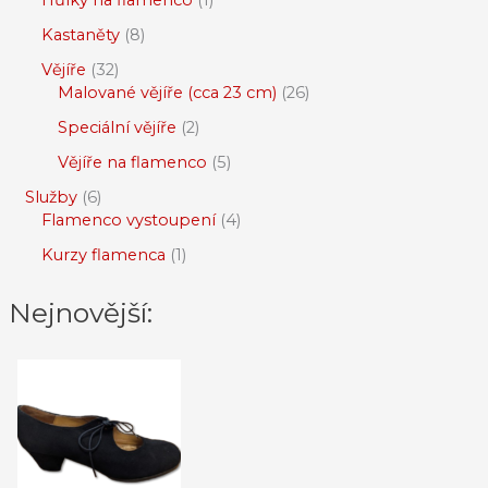
Kastaněty
8
Vějíře
32
Malované vějíře (cca 23 cm)
26
Speciální vějíře
2
Vějíře na flamenco
5
Služby
6
Flamenco vystoupení
4
Kurzy flamenca
1
Nejnovější: