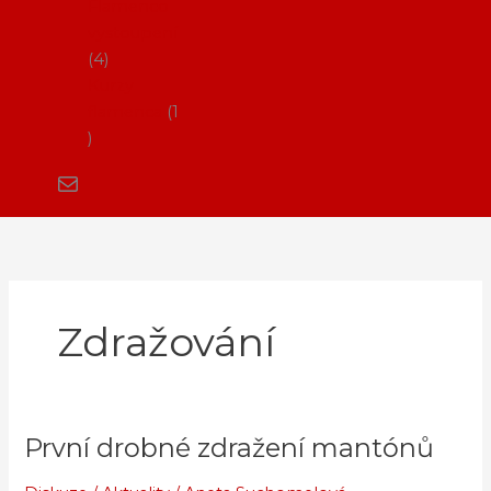
Flamenco
vystoupení
4
Kurzy
flamenca
1
Zdražování
První drobné zdražení mantónů
První
drobné