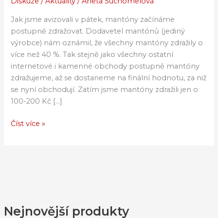
Diskuze
/
Aktuality
/
Aneta Suchomelová
zdražení
mantónů
Jak jsme avizovali v pátek, mantóny začínáme
postupně zdražovat. Dodavetel mantónů (jediný
výrobce) nám oznámil, že všechny mantóny zdražily o
více než 40 %. Tak stejně jako všechny ostatní
internetové i kamenné obchody postupně mantóny
zdražujeme, až se dostaneme na finální hodnotu, za niž
se nyní obchodují. Zatím jsme mantóny zdražili jen o
100-200 Kč […]
Číst více »
Nejnovější produkty