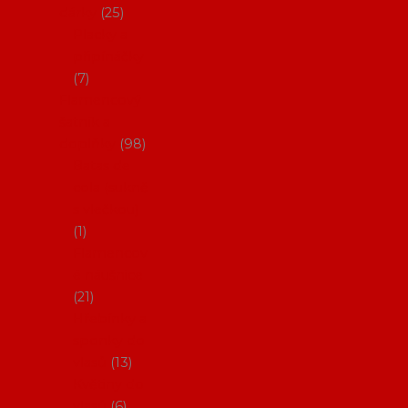
dárky
25
Placky a
připínáčky
7
Flamencový
šatník a
doplňky
98
Batas de
cola (sukně
s vlečkou)
1
Flamencov
é náušnice
21
Hřebínky a
sponky do
vlasů
13
Květiny do
vlasů
6