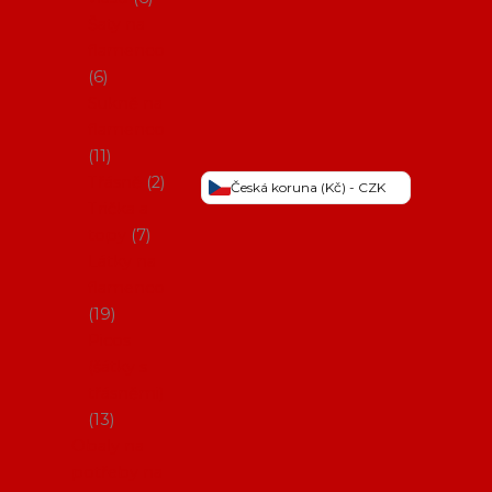
Šaty na
flamenco
6
Sukně na
flamenco
11
Třásně
2
Česká koruna (Kč) - CZK
Trička a
topy
7
Látky na
flamenco
19
Picos
(šátky s
třásněmi)
13
Obaly na
potřeby na