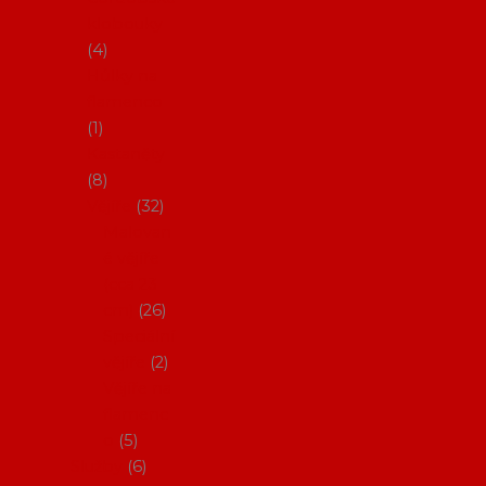
klobouky
4
Hůlky na
flamenco
1
Kastaněty
8
Vějíře
32
Malovan
é vějíře
(cca 23
cm)
26
Speciální
vějíře
2
Vějíře na
flamenc
o
5
Služby
6