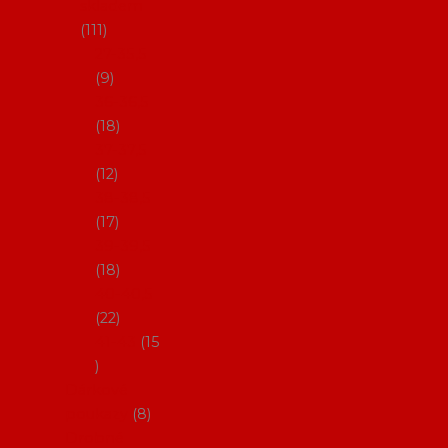
skladem
111
27-35,5
9
36-36,5
18
37-37,5
12
38-38,5
17
39-39,5
18
40-40,5
22
41-43
15
Dárkové
poukazy
8
Drobné