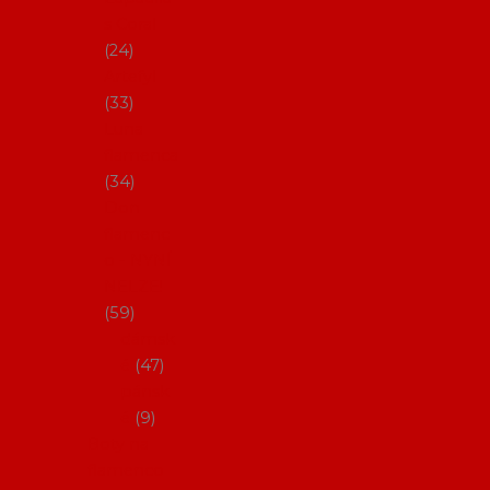
s Coral
24
Artefyl
33
Luna
flamenca
34
Don
flamenc
o - NYNÍ
NELZE!
59
dámsk
é
47
pánsk
é
9
Boty na
flamenco