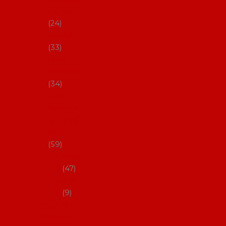
s Coral
24
Artefyl
33
Luna
flamenca
34
Don
flamenc
o - NYNÍ
NELZE!
59
dámsk
é
47
pánsk
é
9
Boty na
flamenco