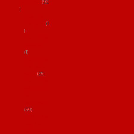
flamenco
92
Obaly na
mantóny
1
Pouzdra na
kastaněty
1
Pouzdra na
malované
vějíře
25
Pouzdra na
velké vějíře
na
flamenco
50
Pytlíčky na
boty na
flamenco