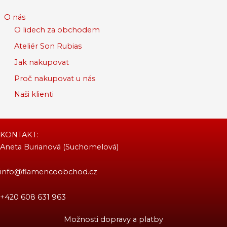
O nás
O lidech za obchodem
Ateliér Son Rubias
Jak nakupovat
Proč nakupovat u nás
Naši klienti
KONTAKT:
Aneta Burianová (Suchomelová)
info@flamencoobchod.cz
+420 608 631 963
Možnosti dopravy a platby