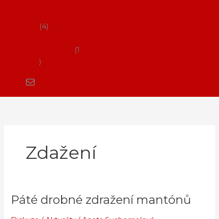
Flamenco
vystoupení
4
Kurzy
flamenca
1
Zdažení
Páté drobné zdražení mantónů
Páté
drobné