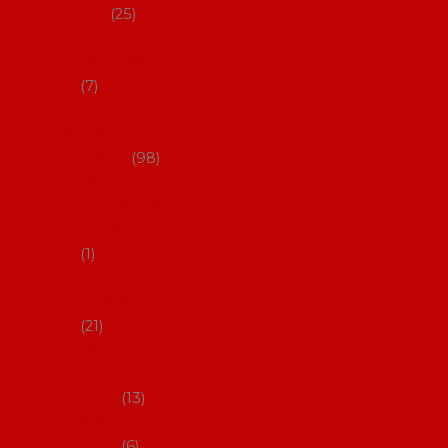
dárky
25
Placky a
připínáčky
7
Flamencový
šatník a
doplňky
98
Batas de
cola (sukně
s vlečkou)
1
Flamencov
é náušnice
21
Hřebínky a
sponky do
vlasů
13
Květiny do
vlasů
6