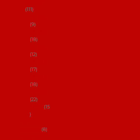
skladem
111
27-35,5
9
36-36,5
18
37-37,5
12
38-38,5
17
39-39,5
18
40-40,5
22
41-43
15
Dárkové
poukazy
8
Drobné