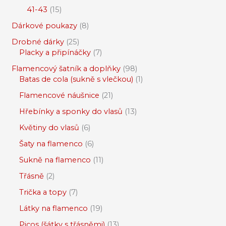
41-43
15
Dárkové poukazy
8
Drobné dárky
25
Placky a připínáčky
7
Flamencový šatník a doplňky
98
Batas de cola (sukně s vlečkou)
1
Flamencové náušnice
21
Hřebínky a sponky do vlasů
13
Květiny do vlasů
6
Šaty na flamenco
6
Sukně na flamenco
11
Třásně
2
Trička a topy
7
Látky na flamenco
19
Picos (šátky s třásněmi)
13