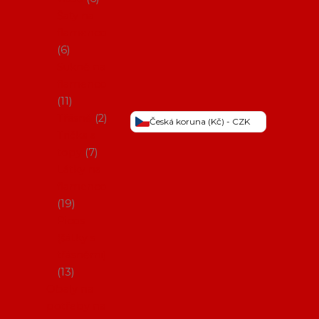
Šaty na
flamenco
6
Sukně na
flamenco
11
Třásně
2
Česká koruna (Kč) - CZK
Trička a
topy
7
Látky na
flamenco
19
Picos
(šátky s
třásněmi)
13
Obaly na
potřeby na