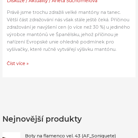
Diskuze
/
Aktuality
/
Aneta Suchomelová
zdražení
mantónů
Právě jsme trochu zdražili velké mantóny na tanec.
Větší část zdražování nás však stále ještě čeká. Příčinou
zdražování je navýšení cen (o více než 30 %) u jediného
výrobce mantónů ve Španělsku, jehož příčinou je
nařízení Evropské unie ohledně podmínek pro
vyšívačky, které ručně vytvářejí výšivku mantónu.
Číst více »
Nejnovější produkty
Boty na flamenco vel. 43 (AF_Soniquete)