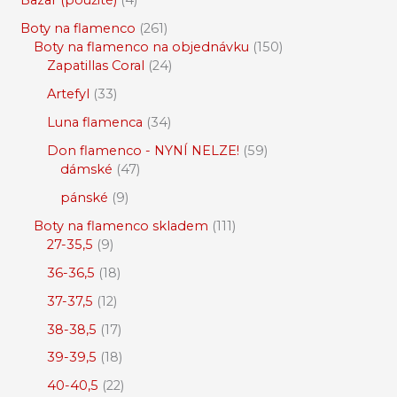
Bazar (použité)
4
Boty na flamenco
261
Boty na flamenco na objednávku
150
Zapatillas Coral
24
Artefyl
33
Luna flamenca
34
Don flamenco - NYNÍ NELZE!
59
dámské
47
pánské
9
Boty na flamenco skladem
111
27-35,5
9
36-36,5
18
37-37,5
12
38-38,5
17
39-39,5
18
40-40,5
22