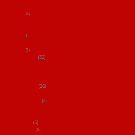
klobouky
4
Hůlky na
flamenco
1
Kastaněty
8
Vějíře
32
Malovan
é vějíře
(cca 23
cm)
26
Speciální
vějíře
2
Vějíře na
flamenc
o
5
Služby
6