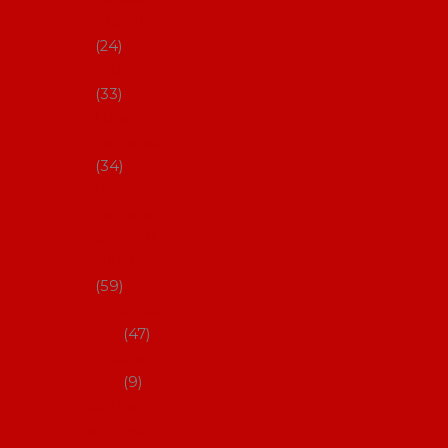
s Coral
24
Artefyl
33
Luna
flamenca
34
Don
flamenc
o - NYNÍ
NELZE!
59
dámsk
é
47
pánsk
é
9
Boty na
flamenco