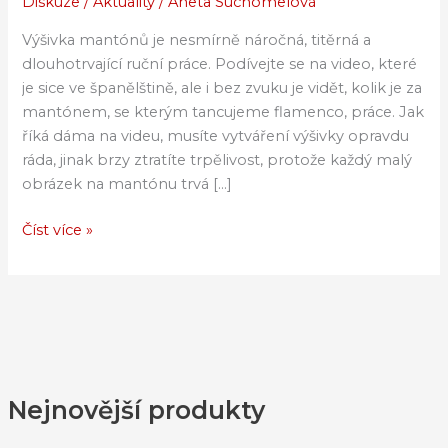
Diskuze
/
Aktuality
/
Aneta Suchomelová
vyšívají
mantóny
Výšivka mantónů je nesmírně náročná, titěrná a
dlouhotrvající ruční práce. Podívejte se na video, které
je sice ve španělštině, ale i bez zvuku je vidět, kolik je za
mantónem, se kterým tancujeme flamenco, práce. Jak
říká dáma na videu, musíte vytváření výšivky opravdu
ráda, jinak brzy ztratíte trpělivost, protože každý malý
obrázek na mantónu trvá […]
Číst více »
Nejnovější produkty