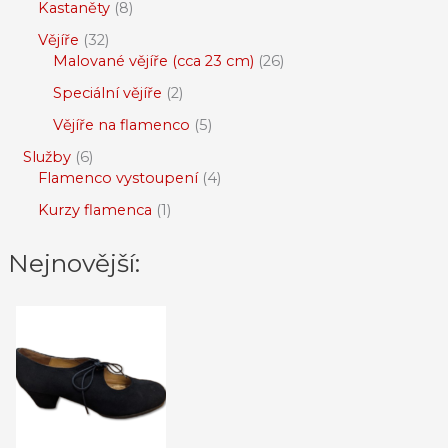
Kastaněty
8
Vějíře
32
Malované vějíře (cca 23 cm)
26
Speciální vějíře
2
Vějíře na flamenco
5
Služby
6
Flamenco vystoupení
4
Kurzy flamenca
1
Nejnovější: