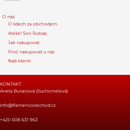
O nás
O lidech za obchodem
Ateliér Son Rubias
Jak nakupovat
Proč nakupovat u nás
Naši klienti
KONTAKT:
Aneta Burianová (Suchomelová)
info@flamencoobchod.cz
+420 608 631 963