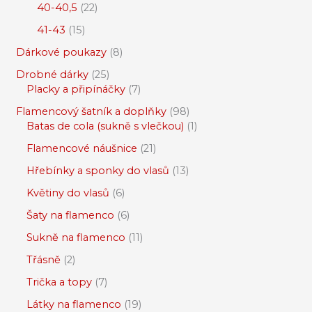
40-40,5
22
41-43
15
Dárkové poukazy
8
Drobné dárky
25
Placky a připínáčky
7
Flamencový šatník a doplňky
98
Batas de cola (sukně s vlečkou)
1
Flamencové náušnice
21
Hřebínky a sponky do vlasů
13
Květiny do vlasů
6
Šaty na flamenco
6
Sukně na flamenco
11
Třásně
2
Trička a topy
7
Látky na flamenco
19