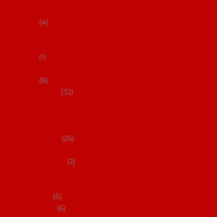
klobouky
4
Hůlky na
flamenco
1
Kastaněty
8
Vějíře
32
Malovan
é vějíře
(cca 23
cm)
26
Speciální
vějíře
2
Vějíře na
flamenc
o
5
Služby
6