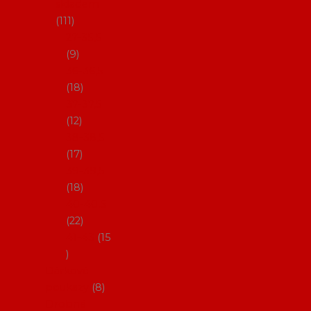
skladem
111
27-35,5
9
36-36,5
18
37-37,5
12
38-38,5
17
39-39,5
18
40-40,5
22
41-43
15
Dárkové
poukazy
8
Drobné