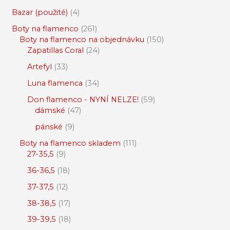
Bazar (použité)
4
Boty na flamenco
261
Boty na flamenco na objednávku
150
Zapatillas Coral
24
Artefyl
33
Luna flamenca
34
Don flamenco - NYNÍ NELZE!
59
dámské
47
pánské
9
Boty na flamenco skladem
111
27-35,5
9
36-36,5
18
37-37,5
12
38-38,5
17
39-39,5
18