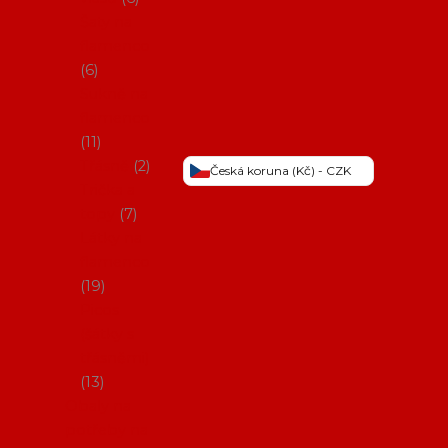
Šaty na
flamenco
6
Sukně na
flamenco
11
Třásně
2
Česká koruna (Kč) - CZK
Trička a
topy
7
Látky na
flamenco
19
Picos
(šátky s
třásněmi)
13
Obaly na
potřeby na