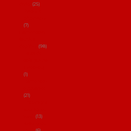
dárky
25
Placky a
připínáčky
7
Flamencový
šatník a
doplňky
98
Batas de
cola (sukně
s vlečkou)
1
Flamencov
é náušnice
21
Hřebínky a
sponky do
vlasů
13
Květiny do
vlasů
6