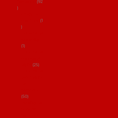
flamenco
92
Obaly na
mantóny
1
Pouzdra na
kastaněty
1
Pouzdra na
malované
vějíře
25
Pouzdra na
velké vějíře
na
flamenco
50
Pytlíčky na
boty na
flamenco