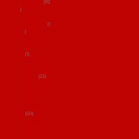
flamenco
92
Obaly na
mantóny
1
Pouzdra na
kastaněty
1
Pouzdra na
malované
vějíře
25
Pouzdra na
velké vějíře
na
flamenco
50
Pytlíčky na
boty na
flamenco