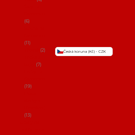
Šaty na
flamenco
6
Sukně na
flamenco
11
Třásně
2
Česká koruna (Kč) - CZK
Trička a
topy
7
Látky na
flamenco
19
Picos
(šátky s
třásněmi)
13
Obaly na
potřeby na