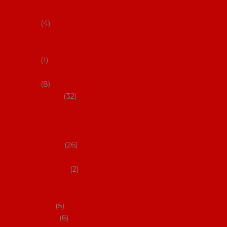
klobouky
4
Hůlky na
flamenco
1
Kastaněty
8
Vějíře
32
Malovan
é vějíře
(cca 23
cm)
26
Speciální
vějíře
2
Vějíře na
flamenc
o
5
Služby
6