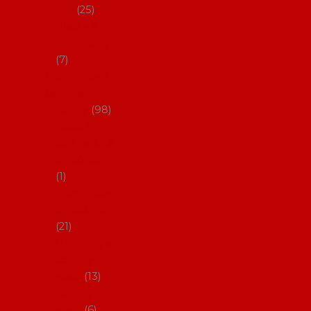
dárky
25
Placky a
připínáčky
7
Flamencový
šatník a
doplňky
98
Batas de
cola (sukně
s vlečkou)
1
Flamencov
é náušnice
21
Hřebínky a
sponky do
vlasů
13
Květiny do
vlasů
6