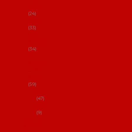
s Coral
24
Artefyl
33
Luna
flamenca
34
Don
flamenc
o - NYNÍ
NELZE!
59
dámsk
é
47
pánsk
é
9
Boty na
flamenco