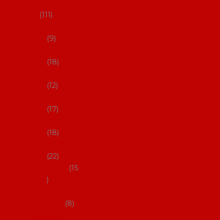
skladem
111
27-35,5
9
36-36,5
18
37-37,5
12
38-38,5
17
39-39,5
18
40-40,5
22
41-43
15
Dárkové
poukazy
8
Drobné