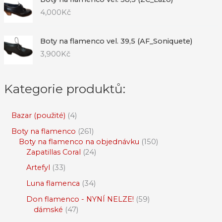
4,000
Kč
Boty na flamenco vel. 39,5 (AF_Soniquete)
3,900
Kč
Kategorie produktů:
Bazar (použité)
4
Boty na flamenco
261
Boty na flamenco na objednávku
150
Zapatillas Coral
24
Artefyl
33
Luna flamenca
34
Don flamenco - NYNÍ NELZE!
59
dámské
47