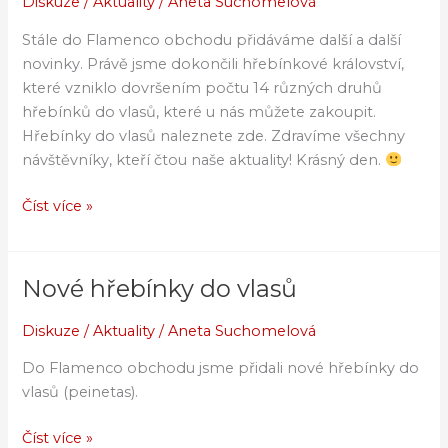
Diskuze
/
Aktuality
/
Aneta Suchomelová
Stále do Flamenco obchodu přidáváme další a další
novinky. Právě jsme dokončili hřebínkové království,
které vzniklo dovršením počtu 14 různých druhů
hřebínků do vlasů, které u nás můžete zakoupit.
Hřebínky do vlasů naleznete zde. Zdravíme všechny
návštěvníky, kteří čtou naše aktuality! Krásný den.
Číst více »
Nové hřebínky do vlasů
Nové
hřebínky
Diskuze
/
Aktuality
/
Aneta Suchomelová
do
vlasů
Do Flamenco obchodu jsme přidali nové hřebínky do
vlasů (peinetas).
Číst více »