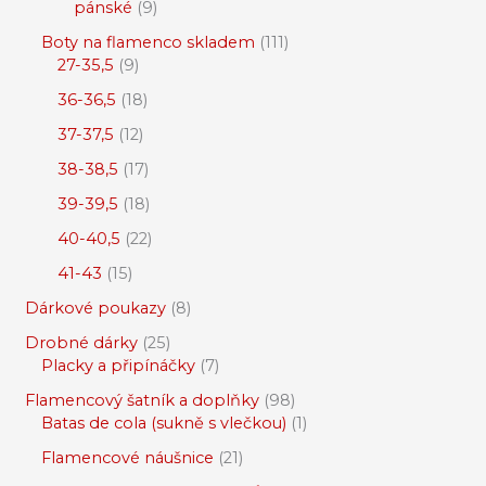
pánské
9
Boty na flamenco skladem
111
27-35,5
9
36-36,5
18
37-37,5
12
38-38,5
17
39-39,5
18
40-40,5
22
41-43
15
Dárkové poukazy
8
Drobné dárky
25
Placky a připínáčky
7
Flamencový šatník a doplňky
98
Batas de cola (sukně s vlečkou)
1
Flamencové náušnice
21