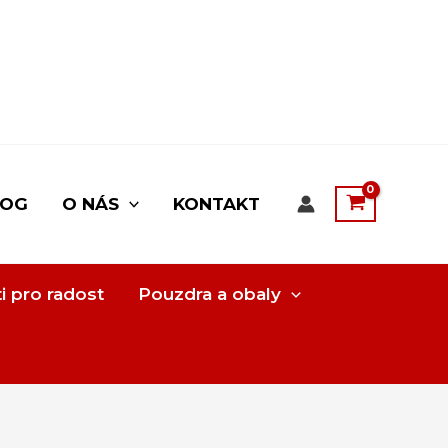
LOG
O NÁS
KONTAKT
i pro radost
Pouzdra a obaly