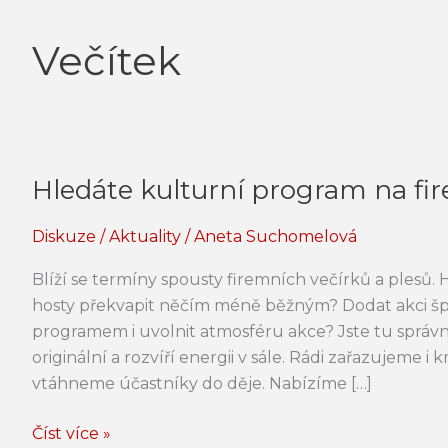
Večítek
Hledáte kulturní program na fi
Hledáte
kulturní
Diskuze
/
Aktuality
/
Aneta Suchomelová
program
na
Blíží se termíny spousty firemních večírků a plesů
firemní
hosty překvapit něčím méně běžným? Dodat akci š
večírek?
programem i uvolnit atmosféru akce? Jste tu správ
originální a rozvíří energii v sále. Rádi zařazujeme
vtáhneme účastníky do děje. Nabízíme […]
Číst více »