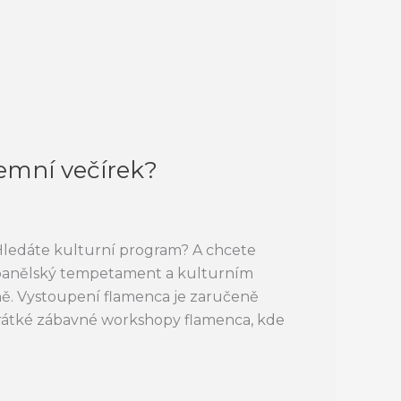
remní večírek?
. Hledáte kulturní program? A chcete
panělský tempetament a kulturním
ně. Vystoupení flamenca je zaručeně
 i krátké zábavné workshopy flamenca, kde