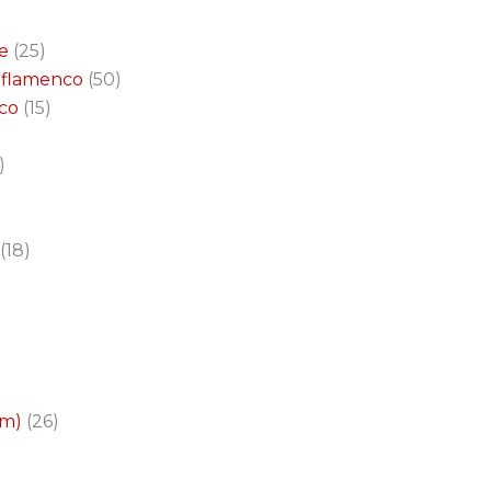
e
25
a flamenco
50
nco
15
18
cm)
26