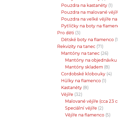
Pouzdra na kastaněty
1
Pouzdra na malované vějíř
Pouzdra na velké vějíře n
Pytlíčky na boty na flame
Pro děti
3
Dětské boty na flamenco
1
Rekvizity na tanec
71
Mantóny na tanec
26
Mantóny na objednávku
Mantóny skladem
8
Cordobské klobouky
4
Hůlky na flamenco
1
Kastaněty
8
Vějíře
32
Malované vějíře (cca 23 
Speciální vějíře
2
Vějíře na flamenco
5