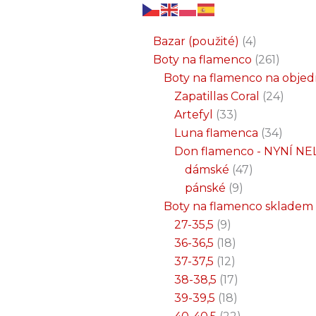
6
3
2
32
15
9
12
18
33
18
8
17
22
9
47
7
25
4
1
8
6
6
71
2
261
34
1
24
1
19
7
26
11
8
5
4
1
4
21
1
produktů
produkty
produkty
produktů
produktů
produktů
produktů
produktů
produktů
produktů
produktů
produktů
produktů
produktů
produktů
produktů
produktů
produkty
produkt
produkt
produkt
produk
produk
produk
produ
produ
produ
produ
produ
prod
prod
prod
prod
pro
pro
pro
pr
pr
p
Bazar (použité)
4
Boty na flamenco
261
Boty na flamenco na obje
Zapatillas Coral
24
Artefyl
33
Luna flamenca
34
Don flamenco - NYNÍ NE
dámské
47
pánské
9
Boty na flamenco skladem
27-35,5
9
36-36,5
18
37-37,5
12
38-38,5
17
39-39,5
18