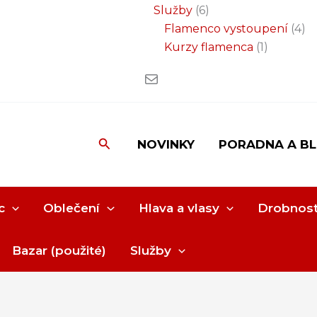
Služby
6
Flamenco vystoupení
4
Kurzy flamenca
1
Hledat
NOVINKY
PORADNA A B
c
Oblečení
Hlava a vlasy
Drobnost
Bazar (použité)
Služby