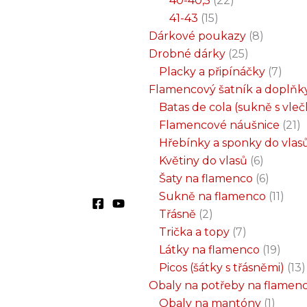
40-40,5
22
41-43
15
Dárkové poukazy
8
Drobné dárky
25
Placky a připínáčky
7
Flamencový šatník a doplňk
Batas de cola (sukně s vle
Flamencové náušnice
21
Hřebínky a sponky do vlas
Květiny do vlasů
6
Šaty na flamenco
6
Sukně na flamenco
11
Třásně
2
Trička a topy
7
Látky na flamenco
19
Picos (šátky s třásněmi)
13
Obaly na potřeby na flamen
Obaly na mantóny
1