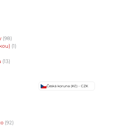
y
98
čkou)
1
ů
13
Česká koruna (Kč) - CZK
co
92