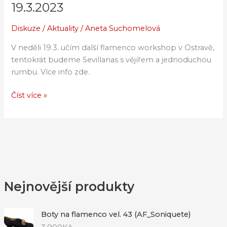
flamenca
19.3.2023
v
Ostravě
Diskuze
/
Aktuality
/
Aneta Suchomelová
19.3.2023
V neděli 19.3. učím další flamenco workshop v Ostravě,
tentokrát budeme Sevillanas s vějířem a jednoduchou
rumbu. Více info zde.
Číst více »
Nejnovější produkty
Boty na flamenco vel. 43 (AF_Soniquete)