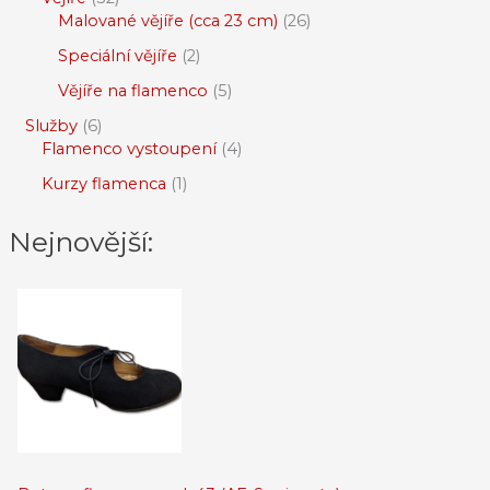
Malované vějíře (cca 23 cm)
26
Speciální vějíře
2
Vějíře na flamenco
5
Služby
6
Flamenco vystoupení
4
Kurzy flamenca
1
Nejnovější: