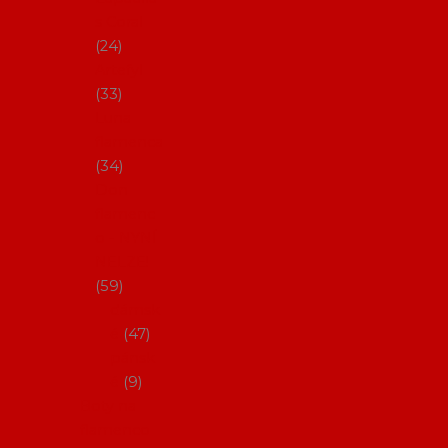
s Coral
24
Artefyl
33
Luna
flamenca
34
Don
flamenc
o - NYNÍ
NELZE!
59
dámsk
é
47
pánsk
é
9
Boty na
flamenco