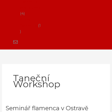
Flamenco
vystoupení
4
Kurzy
flamenca
1
Taneční
Workshop
Seminář flamenca v Ostravě
Seminář