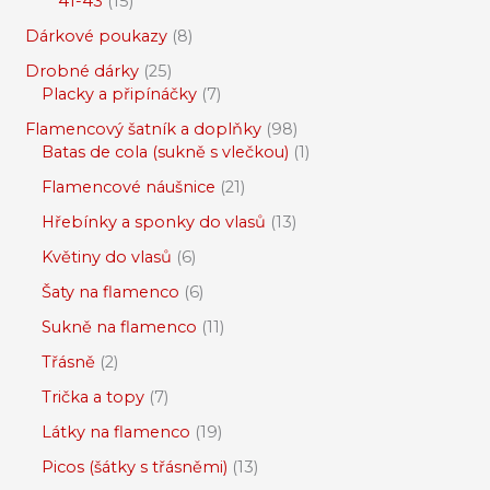
41-43
15
Dárkové poukazy
8
Drobné dárky
25
Placky a připínáčky
7
Flamencový šatník a doplňky
98
Batas de cola (sukně s vlečkou)
1
Flamencové náušnice
21
Hřebínky a sponky do vlasů
13
Květiny do vlasů
6
Šaty na flamenco
6
Sukně na flamenco
11
Třásně
2
Trička a topy
7
Látky na flamenco
19
Picos (šátky s třásněmi)
13