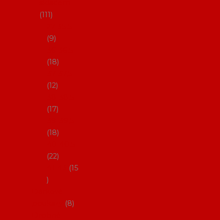
skladem
111
27-35,5
9
36-36,5
18
37-37,5
12
38-38,5
17
39-39,5
18
40-40,5
22
41-43
15
Dárkové
poukazy
8
Drobné