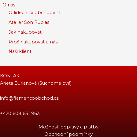
O nás
O lidech za obchodem
Ateliér Son Rubias
Jak nakupovat
Proč nakupovat u nás
Naši klienti
KONTAKT:
Aneta Burianová (Suchomelová)
info@flamencoobchod.cz
+420 608 631 963
Možnosti dopravy a platby
Obchodní podmínky