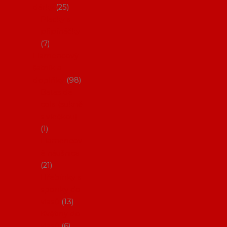
dárky
25
Placky a
připínáčky
7
Flamencový
šatník a
doplňky
98
Batas de
cola (sukně
s vlečkou)
1
Flamencov
é náušnice
21
Hřebínky a
sponky do
vlasů
13
Květiny do
vlasů
6