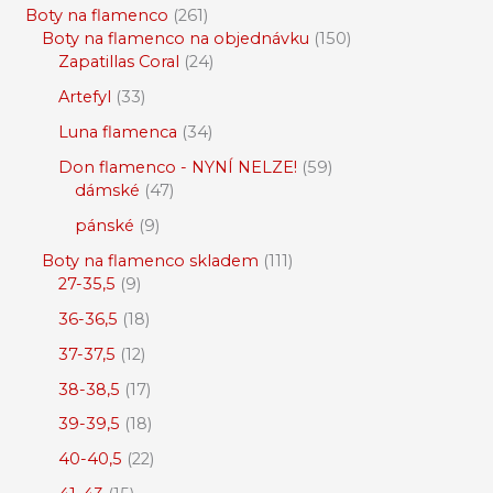
Boty na flamenco
261
Boty na flamenco na objednávku
150
Zapatillas Coral
24
Artefyl
33
Luna flamenca
34
Don flamenco - NYNÍ NELZE!
59
dámské
47
pánské
9
Boty na flamenco skladem
111
27-35,5
9
36-36,5
18
37-37,5
12
38-38,5
17
39-39,5
18
40-40,5
22