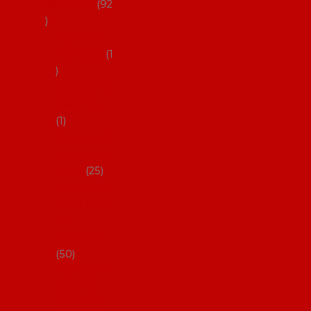
flamenco
92
Obaly na
mantóny
1
Pouzdra na
kastaněty
1
Pouzdra na
malované
vějíře
25
Pouzdra na
velké vějíře
na
flamenco
50
Pytlíčky na
boty na
flamenco