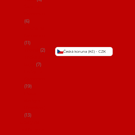
Šaty na
flamenco
6
Sukně na
flamenco
11
Třásně
2
Česká koruna (Kč) - CZK
Trička a
topy
7
Látky na
flamenco
19
Picos
(šátky s
třásněmi)
13
Obaly na
potřeby na