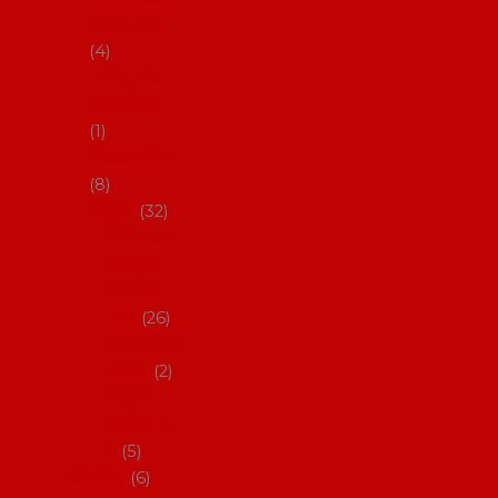
klobouky
4
Hůlky na
flamenco
1
Kastaněty
8
Vějíře
32
Malovan
é vějíře
(cca 23
cm)
26
Speciální
vějíře
2
Vějíře na
flamenc
o
5
Služby
6