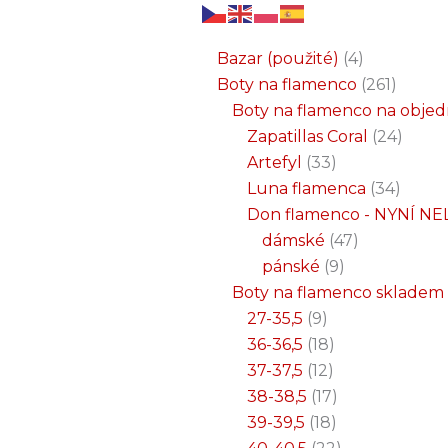
6
3
2
32
15
9
12
18
33
18
8
17
22
9
47
7
25
4
1
8
6
6
71
2
261
34
1
24
1
19
7
26
11
8
5
4
1
4
21
1
produktů
produkty
produkty
produktů
produktů
produktů
produktů
produktů
produktů
produktů
produktů
produktů
produktů
produktů
produktů
produktů
produktů
produkty
produkt
produkt
produkt
produk
produk
produk
produ
produ
produ
produ
produ
prod
prod
prod
prod
pro
pro
pro
pr
pr
p
Bazar (použité)
4
Boty na flamenco
261
Boty na flamenco na obje
Zapatillas Coral
24
Artefyl
33
Luna flamenca
34
Don flamenco - NYNÍ NE
dámské
47
pánské
9
Boty na flamenco skladem
27-35,5
9
36-36,5
18
37-37,5
12
38-38,5
17
39-39,5
18