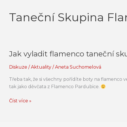
Taneční Skupina Fl
Jak vyladit flamenco taneční s
Jak
vyladit
Diskuze
/
Aktuality
/
Aneta Suchomelová
flamenco
taneční
Třeba tak, že si všechny pořídíte boty na flamenco v
skupinu?
tak jako děvčata z Flamenco Pardubice.
Číst více »