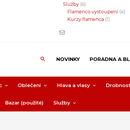
Služby
6
Flamenco vystoupení
4
Kurzy flamenca
1
Hledat
NOVINKY
PORADNA A B
c
Oblečení
Hlava a vlasy
Drobnost
Bazar (použité)
Služby