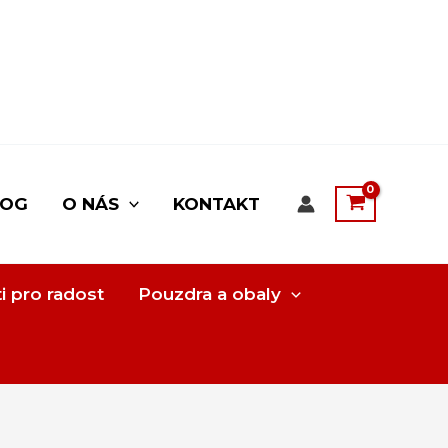
LOG
O NÁS
KONTAKT
i pro radost
Pouzdra a obaly