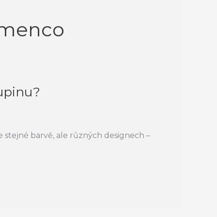
amenco
kupinu?
e stejné barvě, ale různých designech –