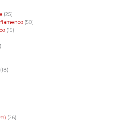
e
25
a flamenco
50
nco
15
18
cm)
26