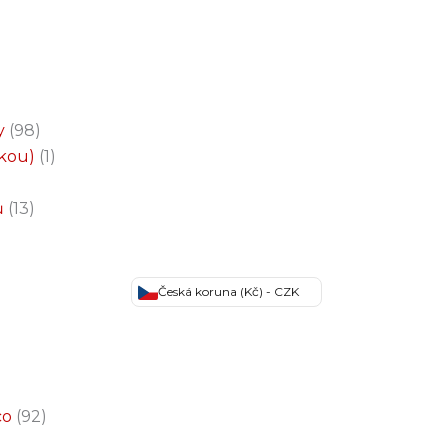
y
98
čkou)
1
ů
13
Česká koruna (Kč) - CZK
co
92