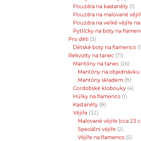
Pouzdra na kastaněty
1
Pouzdra na malované vějíř
Pouzdra na velké vějíře n
Pytlíčky na boty na flame
Pro děti
3
Dětské boty na flamenco
1
Rekvizity na tanec
71
Mantóny na tanec
26
Mantóny na objednávku
Mantóny skladem
8
Cordobské klobouky
4
Hůlky na flamenco
1
Kastaněty
8
Vějíře
32
Malované vějíře (cca 23 
Speciální vějíře
2
Vějíře na flamenco
5