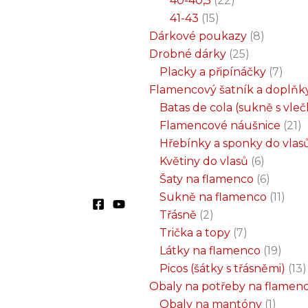
40-40,5
22
41-43
15
Dárkové poukazy
8
Drobné dárky
25
Placky a připínáčky
7
Flamencový šatník a doplňk
Batas de cola (sukně s vle
Flamencové náušnice
21
Hřebínky a sponky do vlas
Květiny do vlasů
6
Šaty na flamenco
6
Sukně na flamenco
11
Třásně
2
Trička a topy
7
Látky na flamenco
19
Picos (šátky s třásněmi)
13
Obaly na potřeby na flamen
Obaly na mantóny
1