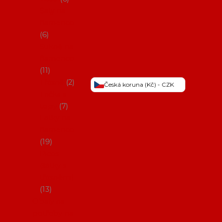
Šaty na
flamenco
6
Sukně na
flamenco
11
Třásně
2
Česká koruna (Kč) - CZK
Trička a
topy
7
Látky na
flamenco
19
Picos
(šátky s
třásněmi)
13
Obaly na
potřeby na