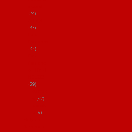
s Coral
24
Artefyl
33
Luna
flamenca
34
Don
flamenc
o - NYNÍ
NELZE!
59
dámsk
é
47
pánsk
é
9
Boty na
flamenco