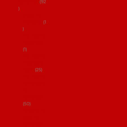
flamenco
92
Obaly na
mantóny
1
Pouzdra na
kastaněty
1
Pouzdra na
malované
vějíře
25
Pouzdra na
velké vějíře
na
flamenco
50
Pytlíčky na
boty na
flamenco