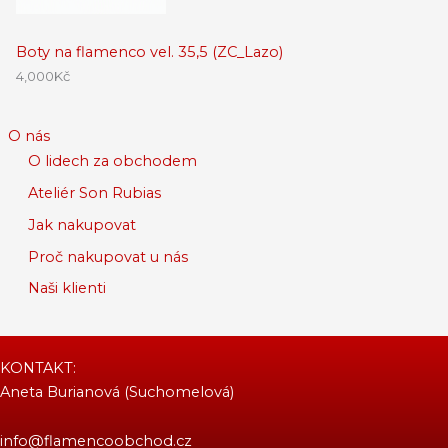
Boty na flamenco vel. 35,5 (ZC_Lazo)
4,000
Kč
O nás
O lidech za obchodem
Ateliér Son Rubias
Jak nakupovat
Proč nakupovat u nás
Naši klienti
KONTAKT:
Aneta Burianová (Suchomelová)
info@flamencoobchod.cz