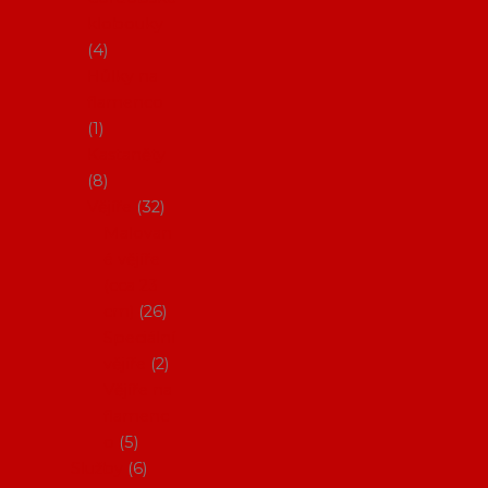
klobouky
4
Hůlky na
flamenco
1
Kastaněty
8
Vějíře
32
Malovan
é vějíře
(cca 23
cm)
26
Speciální
vějíře
2
Vějíře na
flamenc
o
5
Služby
6