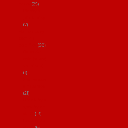
dárky
25
Placky a
připínáčky
7
Flamencový
šatník a
doplňky
98
Batas de
cola (sukně
s vlečkou)
1
Flamencov
é náušnice
21
Hřebínky a
sponky do
vlasů
13
Květiny do
vlasů
6