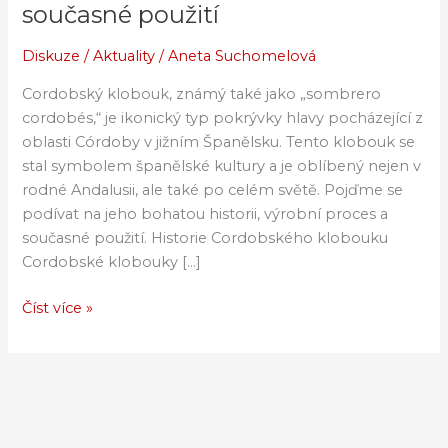
klobouky:
současné použití
historie
a
Diskuze
/
Aktuality
/
Aneta Suchomelová
současné
Cordobský klobouk, známý také jako „sombrero
použití
cordobés,“ je ikonický typ pokrývky hlavy pocházející z
oblasti Córdoby v jižním Španělsku. Tento klobouk se
stal symbolem španělské kultury a je oblíbený nejen v
rodné Andalusii, ale také po celém světě. Pojďme se
podívat na jeho bohatou historii, výrobní proces a
současné použití. Historie Cordobského klobouku
Cordobské klobouky […]
Číst více »