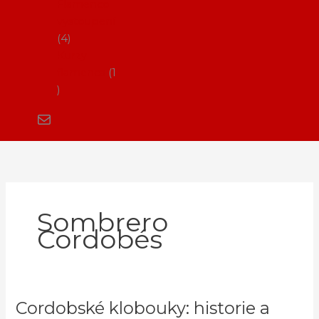
Flamenco
vystoupení
4
Kurzy
flamenca
1
Sombrero
Cordobés
Cordobské klobouky: historie a
Cordobské