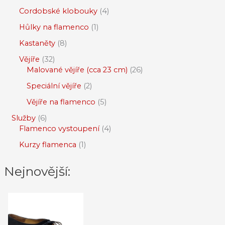
Cordobské klobouky
4
Hůlky na flamenco
1
Kastaněty
8
Vějíře
32
Malované vějíře (cca 23 cm)
26
Speciální vějíře
2
Vějíře na flamenco
5
Služby
6
Flamenco vystoupení
4
Kurzy flamenca
1
Nejnovější: