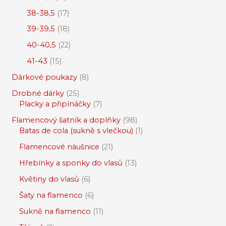
38-38,5
17
39-39,5
18
40-40,5
22
41-43
15
Dárkové poukazy
8
Drobné dárky
25
Placky a připínáčky
7
Flamencový šatník a doplňky
98
Batas de cola (sukně s vlečkou)
1
Flamencové náušnice
21
Hřebínky a sponky do vlasů
13
Květiny do vlasů
6
Šaty na flamenco
6
Sukně na flamenco
11