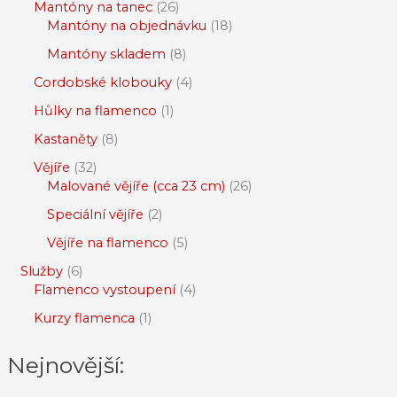
Mantóny na tanec
26
Mantóny na objednávku
18
Mantóny skladem
8
Cordobské klobouky
4
Hůlky na flamenco
1
Kastaněty
8
Vějíře
32
Malované vějíře (cca 23 cm)
26
Speciální vějíře
2
Vějíře na flamenco
5
Služby
6
Flamenco vystoupení
4
Kurzy flamenca
1
Nejnovější: