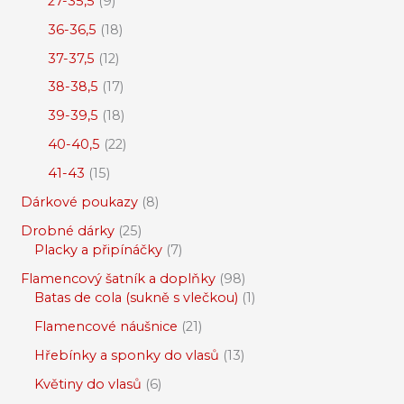
27-35,5
9
36-36,5
18
37-37,5
12
38-38,5
17
39-39,5
18
40-40,5
22
41-43
15
Dárkové poukazy
8
Drobné dárky
25
Placky a připínáčky
7
Flamencový šatník a doplňky
98
Batas de cola (sukně s vlečkou)
1
Flamencové náušnice
21
Hřebínky a sponky do vlasů
13
Květiny do vlasů
6