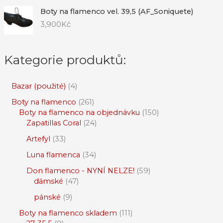
Boty na flamenco vel. 39,5 (AF_Soniquete)
3,900
Kč
Kategorie produktů:
Bazar (použité)
4
Boty na flamenco
261
Boty na flamenco na objednávku
150
Zapatillas Coral
24
Artefyl
33
Luna flamenca
34
Don flamenco - NYNÍ NELZE!
59
dámské
47
pánské
9
Boty na flamenco skladem
111