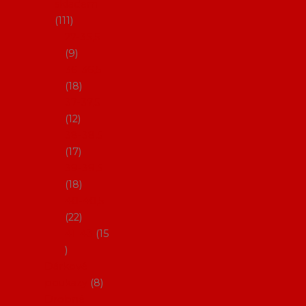
skladem
111
27-35,5
9
36-36,5
18
37-37,5
12
38-38,5
17
39-39,5
18
40-40,5
22
41-43
15
Dárkové
poukazy
8
Drobné