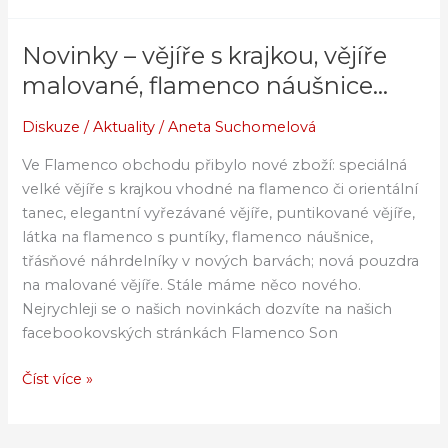
Novinky – vějíře s krajkou, vějíře
Novinky
–
malované, flamenco náušnice…
vějíře
s
Diskuze
/
Aktuality
/
Aneta Suchomelová
krajkou,
Ve Flamenco obchodu přibylo nové zboží: speciálná
vějíře
velké vějíře s krajkou vhodné na flamenco či orientální
malované,
tanec, elegantní vyřezávané vějíře, puntikované vějíře,
flamenco
látka na flamenco s puntíky, flamenco náušnice,
náušnice…
třásňové náhrdelníky v nových barvách; nová pouzdra
na malované vějíře. Stále máme něco nového.
Nejrychleji se o našich novinkách dozvíte na našich
facebookovských stránkách Flamenco Son
Číst více »