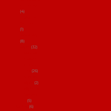
klobouky
4
Hůlky na
flamenco
1
Kastaněty
8
Vějíře
32
Malovan
é vějíře
(cca 23
cm)
26
Speciální
vějíře
2
Vějíře na
flamenc
o
5
Služby
6