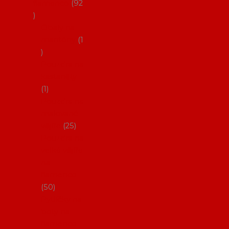
flamenco
92
Obaly na
mantóny
1
Pouzdra na
kastaněty
1
Pouzdra na
malované
vějíře
25
Pouzdra na
velké vějíře
na
flamenco
50
Pytlíčky na
boty na
flamenco