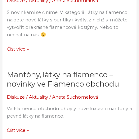
Diskuze
/
Aktuality
/
Aneta Suchomelová
na
flamenco
S novinkami se činíme. V kategorii Látky na flamenco
najdete nové látky s puntíky i květy, z nichž si můžete
vytvořit překrásné flamencové kostýmy. Nebo to
nechat na nás.
Číst více »
Mantóny, látky na flamenco –
Mantóny,
látky
novinky ve Flamenco obchodu
na
flamenco
Diskuze
/
Aktuality
/
Aneta Suchomelová
–
Ve Flamenco obchodu přibyly nové luxusní mantóny a
novinky
pevné látky na flamenco.
ve
Flamenco
Číst více »
obchodu