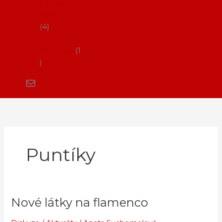
Flamenco
vystoupení
4
Kurzy
flamenca
1
Puntíky
Nové látky na flamenco
Nové
látky