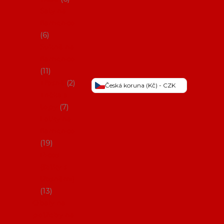
Šaty na
flamenco
6
Sukně na
flamenco
11
Třásně
2
Česká koruna (Kč) - CZK
Trička a
topy
7
Látky na
flamenco
19
Picos
(šátky s
třásněmi)
13
Obaly na
potřeby na