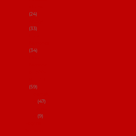
s Coral
24
Artefyl
33
Luna
flamenca
34
Don
flamenc
o - NYNÍ
NELZE!
59
dámsk
é
47
pánsk
é
9
Boty na
flamenco