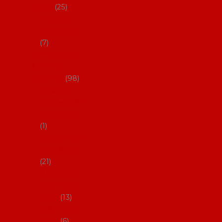
dárky
25
Placky a
připínáčky
7
Flamencový
šatník a
doplňky
98
Batas de
cola (sukně
s vlečkou)
1
Flamencov
é náušnice
21
Hřebínky a
sponky do
vlasů
13
Květiny do
vlasů
6