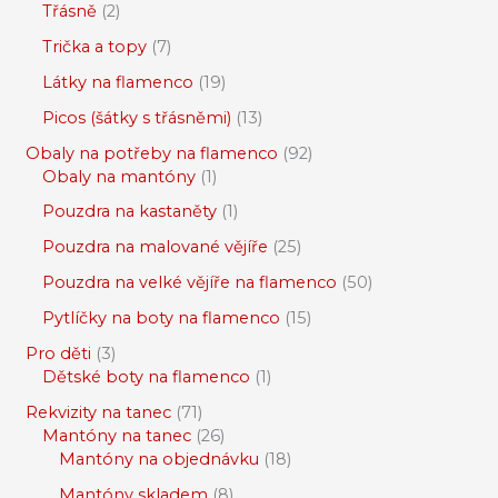
Třásně
2
Trička a topy
7
Látky na flamenco
19
Picos (šátky s třásněmi)
13
Obaly na potřeby na flamenco
92
Obaly na mantóny
1
Pouzdra na kastaněty
1
Pouzdra na malované vějíře
25
Pouzdra na velké vějíře na flamenco
50
Pytlíčky na boty na flamenco
15
Pro děti
3
Dětské boty na flamenco
1
Rekvizity na tanec
71
Mantóny na tanec
26
Mantóny na objednávku
18
Mantóny skladem
8