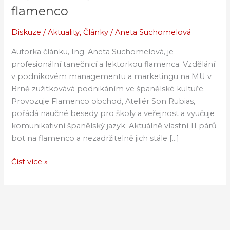
světem
flamenco
bot
na
Diskuze
/
Aktuality
,
Články
/
Aneta Suchomelová
flamenco
Autorka článku, Ing. Aneta Suchomelová, je
profesionální tanečnicí a lektorkou flamenca. Vzdělání
v podnikovém managementu a marketingu na MU v
Brně zužitkovává podnikáním ve španělské kultuře.
Provozuje Flamenco obchod, Ateliér Son Rubias,
pořádá naučné besedy pro školy a veřejnost a vyučuje
komunikativní španělský jazyk. Aktuálně vlastní 11 párů
bot na flamenco a nezadržitelně jich stále […]
Číst více »