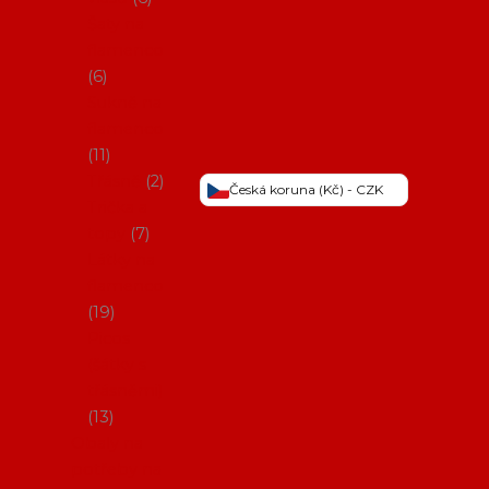
Šaty na
flamenco
6
Sukně na
flamenco
11
Třásně
2
Česká koruna (Kč) - CZK
Trička a
topy
7
Látky na
flamenco
19
Picos
(šátky s
třásněmi)
13
Obaly na
potřeby na