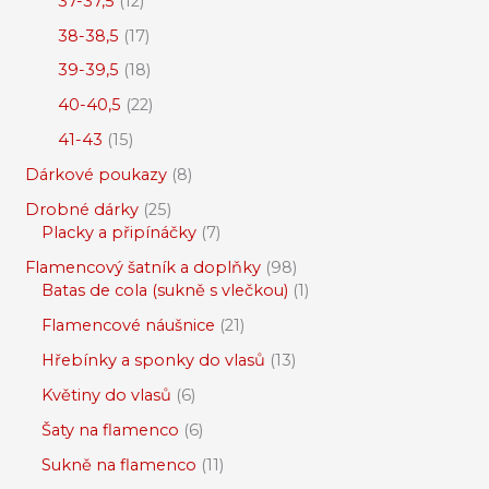
37-37,5
12
38-38,5
17
39-39,5
18
40-40,5
22
41-43
15
Dárkové poukazy
8
Drobné dárky
25
Placky a připínáčky
7
Flamencový šatník a doplňky
98
Batas de cola (sukně s vlečkou)
1
Flamencové náušnice
21
Hřebínky a sponky do vlasů
13
Květiny do vlasů
6
Šaty na flamenco
6
Sukně na flamenco
11