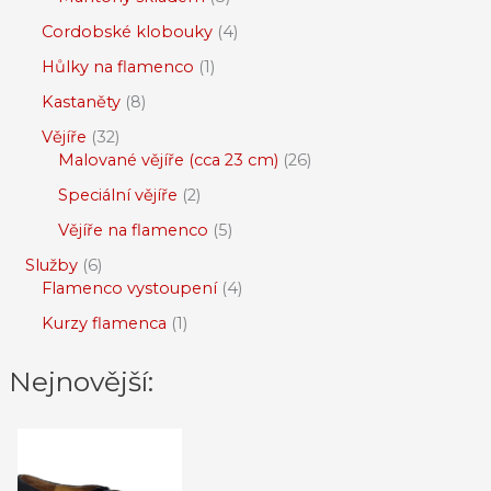
Cordobské klobouky
4
Hůlky na flamenco
1
Kastaněty
8
Vějíře
32
Malované vějíře (cca 23 cm)
26
Speciální vějíře
2
Vějíře na flamenco
5
Služby
6
Flamenco vystoupení
4
Kurzy flamenca
1
Nejnovější: