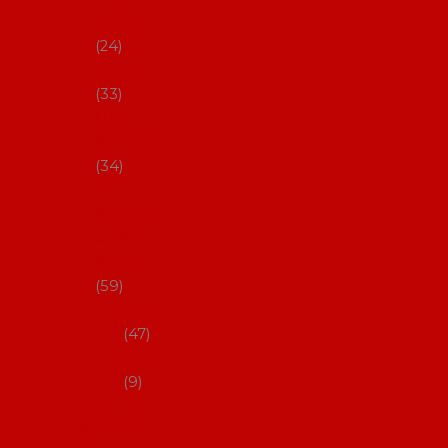
s Coral
24
Artefyl
33
Luna
flamenca
34
Don
flamenc
o - NYNÍ
NELZE!
59
dámsk
é
47
pánsk
é
9
Boty na
flamenco