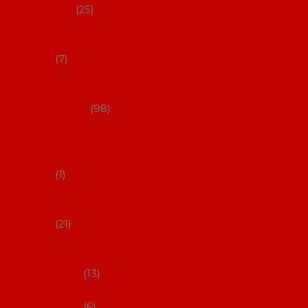
dárky
25
Placky a
připínáčky
7
Flamencový
šatník a
doplňky
98
Batas de
cola (sukně
s vlečkou)
1
Flamencov
é náušnice
21
Hřebínky a
sponky do
vlasů
13
Květiny do
vlasů
6