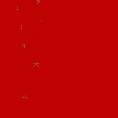
flamenco
92
Obaly na
mantóny
1
Pouzdra na
kastaněty
1
Pouzdra na
malované
vějíře
25
Pouzdra na
velké vějíře
na
flamenco
50
Pytlíčky na
boty na
flamenco