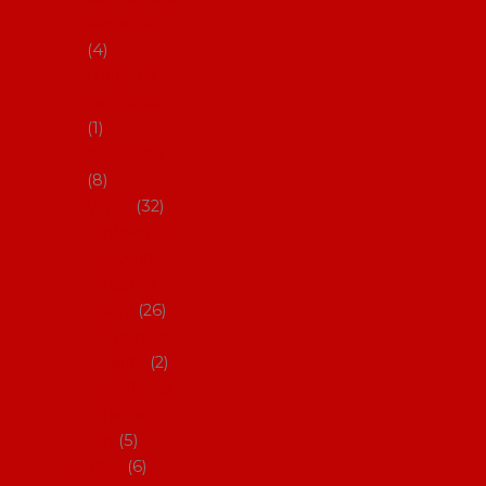
klobouky
4
Hůlky na
flamenco
1
Kastaněty
8
Vějíře
32
Malovan
é vějíře
(cca 23
cm)
26
Speciální
vějíře
2
Vějíře na
flamenc
o
5
Služby
6