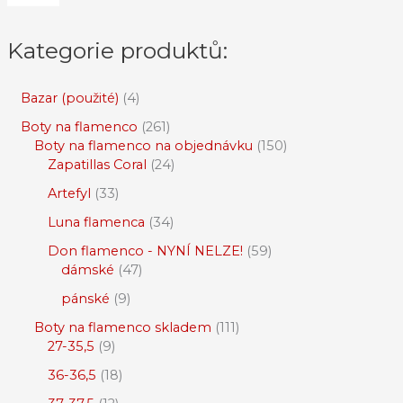
Kategorie produktů:
Bazar (použité)
4
Boty na flamenco
261
Boty na flamenco na objednávku
150
Zapatillas Coral
24
Artefyl
33
Luna flamenca
34
Don flamenco - NYNÍ NELZE!
59
dámské
47
pánské
9
Boty na flamenco skladem
111
27-35,5
9
36-36,5
18