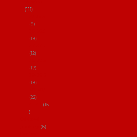
skladem
111
27-35,5
9
36-36,5
18
37-37,5
12
38-38,5
17
39-39,5
18
40-40,5
22
41-43
15
Dárkové
poukazy
8
Drobné