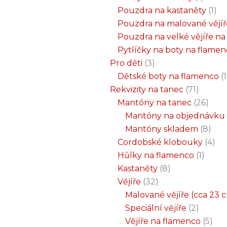
Pouzdra na kastaněty
1
Pouzdra na malované vějíř
Pouzdra na velké vějíře n
Pytlíčky na boty na flame
Pro děti
3
Dětské boty na flamenco
1
Rekvizity na tanec
71
Mantóny na tanec
26
Mantóny na objednávku
Mantóny skladem
8
Cordobské klobouky
4
Hůlky na flamenco
1
Kastaněty
8
Vějíře
32
Malované vějíře (cca 23 
Speciální vějíře
2
Vějíře na flamenco
5