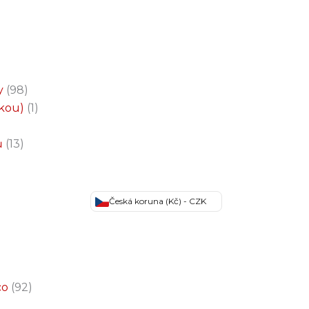
y
98
čkou)
1
ů
13
Česká koruna (Kč) - CZK
co
92