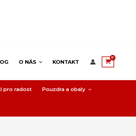
LOG
O NÁS
KONTAKT
i pro radost
Pouzdra a obaly