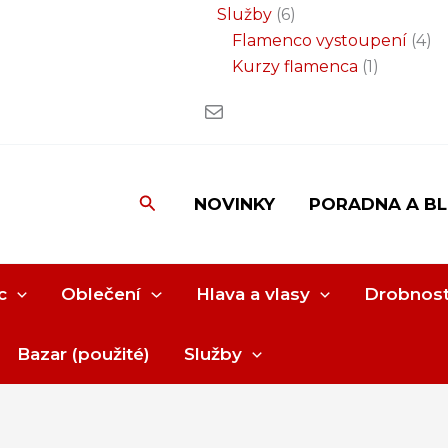
Služby
6
Flamenco vystoupení
4
Kurzy flamenca
1
Hledat
NOVINKY
PORADNA A B
c
Oblečení
Hlava a vlasy
Drobnost
Bazar (použité)
Služby