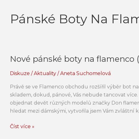
Pánské Boty Na Fla
Nové pánské boty na flamenco 
Nové
pánské
Diskuze
/
Aktuality
/
Aneta Suchomelová
boty
na
Právě se ve Flamenco obchodu rozšířil výběr bot n
flamenco
skladem, dokud, pánové, Vás nebude tancovat více. 
(Don
objednat devět různých modelů značky Don flamen
flamenco)
hledat mezi dámskými, vytvořila jsem Vám zvláštní k
Číst více »