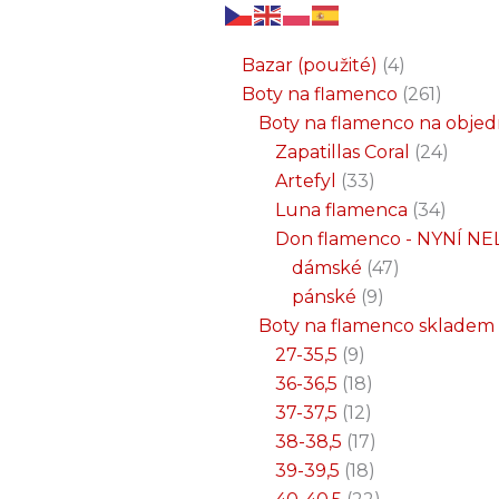
6
3
2
32
15
9
12
18
33
18
8
17
22
9
47
7
25
4
1
8
6
6
71
2
261
34
1
24
1
19
7
26
11
8
5
4
1
4
21
1
produktů
produkty
produkty
produktů
produktů
produktů
produktů
produktů
produktů
produktů
produktů
produktů
produktů
produktů
produktů
produktů
produktů
produkty
produkt
produkt
produkt
produk
produk
produk
produ
produ
produ
produ
produ
prod
prod
prod
prod
pro
pro
pro
pr
pr
p
Bazar (použité)
4
Boty na flamenco
261
Boty na flamenco na obje
Zapatillas Coral
24
Artefyl
33
Luna flamenca
34
Don flamenco - NYNÍ NE
dámské
47
pánské
9
Boty na flamenco skladem
27-35,5
9
36-36,5
18
37-37,5
12
38-38,5
17
39-39,5
18