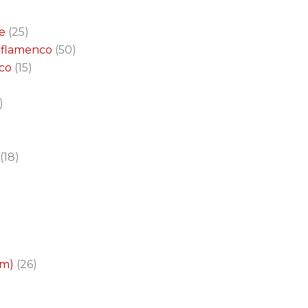
e
25
a flamenco
50
nco
15
18
cm)
26