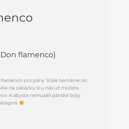
menco
(Don flamenco)
a flamenco pro pány. Stále nemáme nic
Ale na zakázku si u nás už můžete
co. A abyste nemuseli pánské boty
ategorii.