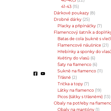
40-40,5
22
41-43
15
Dárkové poukazy
8
Drobné dárky
25
Placky a připínáčky
7
Flamencový šatník a doplňk
Batas de cola (sukně s vle
Flamencové náušnice
21
Hřebínky a sponky do vlas
Květiny do vlasů
6
Šaty na flamenco
6
Sukně na flamenco
11
Třásně
2
Trička a topy
7
Látky na flamenco
19
Picos (šátky s třásněmi)
13
Obaly na potřeby na flamen
Obaly na mantóny
1