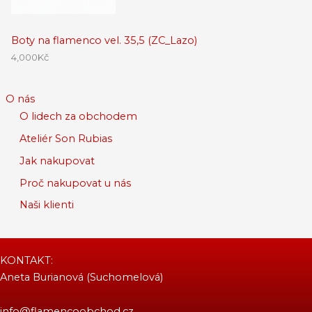
Boty na flamenco vel. 35,5 (ZC_Lazo)
4,000
Kč
O nás
O lidech za obchodem
Ateliér Son Rubias
Jak nakupovat
Proč nakupovat u nás
Naši klienti
KONTAKT:
Aneta Burianová (Suchomelová)
info@flamencoobchod.cz