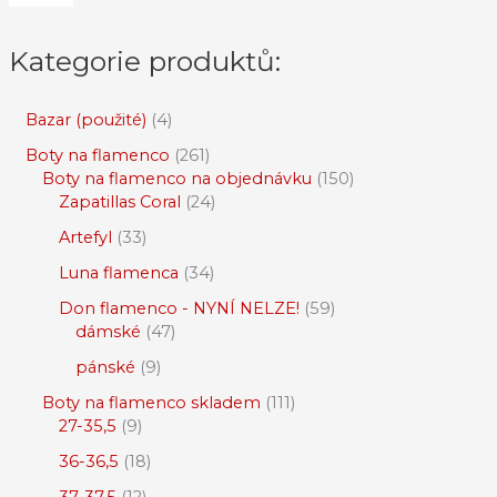
Kategorie produktů:
Bazar (použité)
4
Boty na flamenco
261
Boty na flamenco na objednávku
150
Zapatillas Coral
24
Artefyl
33
Luna flamenca
34
Don flamenco - NYNÍ NELZE!
59
dámské
47
pánské
9
Boty na flamenco skladem
111
27-35,5
9
36-36,5
18
37-37,5
12