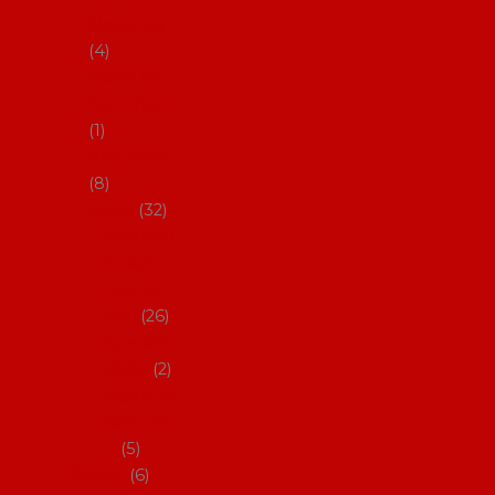
klobouky
4
Hůlky na
flamenco
1
Kastaněty
8
Vějíře
32
Malovan
é vějíře
(cca 23
cm)
26
Speciální
vějíře
2
Vějíře na
flamenc
o
5
Služby
6