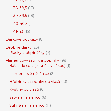
38-38,5
17
39-39,5
18
40-40,5
22
41-43
15
Dárkové poukazy
8
Drobné dárky
25
Placky a připínáčky
7
Flamencový šatník a doplňky
98
Batas de cola (sukně s vlečkou)
1
Flamencové náušnice
21
Hřebínky a sponky do vlasů
13
Květiny do vlasů
6
Šaty na flamenco
6
Sukně na flamenco
11