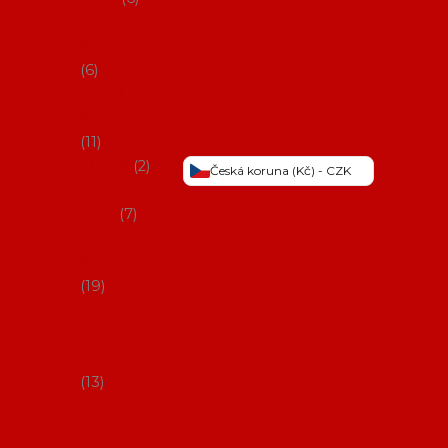
Šaty na
flamenco
6
Sukně na
flamenco
11
Třásně
2
Česká koruna (Kč) - CZK
Trička a
topy
7
Látky na
flamenco
19
Picos
(šátky s
třásněmi)
13
Obaly na
potřeby na