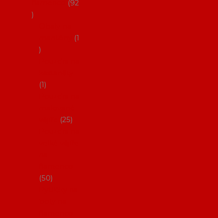
flamenco
92
Obaly na
mantóny
1
Pouzdra na
kastaněty
1
Pouzdra na
malované
vějíře
25
Pouzdra na
velké vějíře
na
flamenco
50
Pytlíčky na
boty na
flamenco