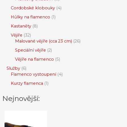
Cordobské klobouky
4
Hůlky na flamenco
1
Kastaněty
8
Vějíře
32
Malované vějíře (cca 23 cm)
26
Speciální vějíře
2
Vějíře na flamenco
5
Služby
6
Flamenco vystoupení
4
Kurzy flamenca
1
Nejnovější: