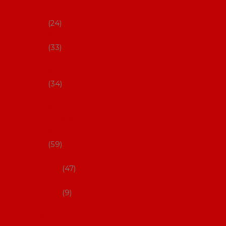
s Coral
24
Artefyl
33
Luna
flamenca
34
Don
flamenc
o - NYNÍ
NELZE!
59
dámsk
é
47
pánsk
é
9
Boty na
flamenco