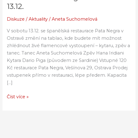
Noche
13.12.
flamenca
v
Diskuze
/
Aktuality
/
Aneta Suchomelová
restauraci
V sobotu 13.12. se španělská restaurace Pata Negra v
Pata
Ostravě změní na tablao, kde budete mít možnost
Negra
zhlédnout živé flamencové vystoupení – kytaru, zpěv a
v
tanec. Tanec Aneta Suchomelová Zpěv Hana Iridiani
Ostravě
Kytara Dario Piga (původem ze Sardinie) Vstupné 120
13.12.
Kč restaurace Pata Negra, Vešínova 29, Ostrava Prodej
vstupenek přímo v restauraci, lépe předem. Kapacita
[…]
Číst více »