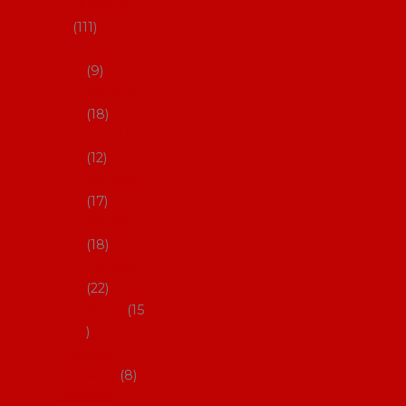
skladem
111
27-35,5
9
36-36,5
18
37-37,5
12
38-38,5
17
39-39,5
18
40-40,5
22
41-43
15
Dárkové
poukazy
8
Drobné