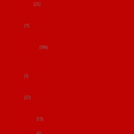
dárky
25
Placky a
připínáčky
7
Flamencový
šatník a
doplňky
98
Batas de
cola (sukně
s vlečkou)
1
Flamencov
é náušnice
21
Hřebínky a
sponky do
vlasů
13
Květiny do
vlasů
6