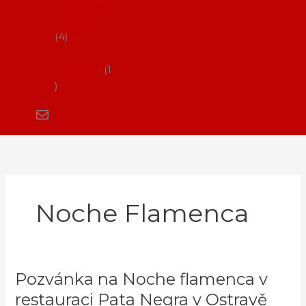
Flamenco
vystoupení
4
Kurzy
flamenca
1
Noche Flamenca
Pozvánka na Noche flamenca v
Pozvánka
na
restauraci Pata Negra v Ostravě