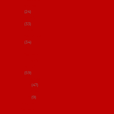
s Coral
24
Artefyl
33
Luna
flamenca
34
Don
flamenc
o - NYNÍ
NELZE!
59
dámsk
é
47
pánsk
é
9
Boty na
flamenco