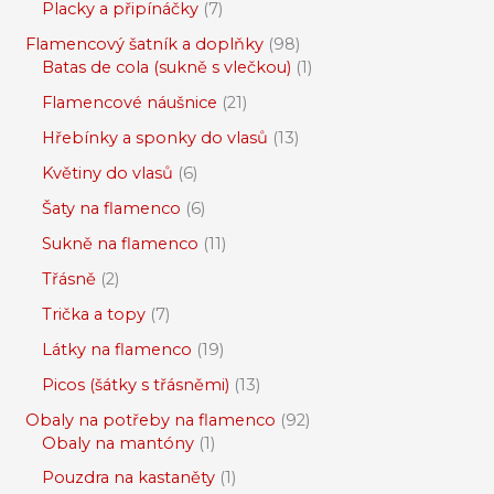
Placky a připínáčky
7
Flamencový šatník a doplňky
98
Batas de cola (sukně s vlečkou)
1
Flamencové náušnice
21
Hřebínky a sponky do vlasů
13
Květiny do vlasů
6
Šaty na flamenco
6
Sukně na flamenco
11
Třásně
2
Trička a topy
7
Látky na flamenco
19
Picos (šátky s třásněmi)
13
Obaly na potřeby na flamenco
92
Obaly na mantóny
1
Pouzdra na kastaněty
1