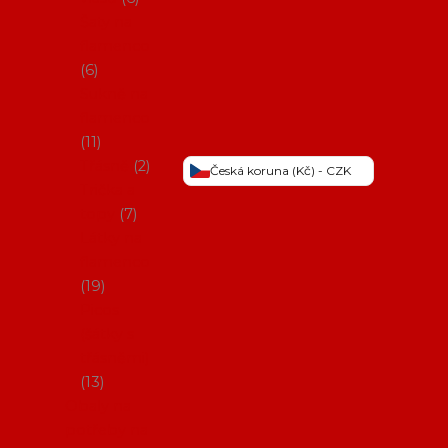
Šaty na
flamenco
6
Sukně na
flamenco
11
Třásně
2
Česká koruna (Kč) - CZK
Trička a
topy
7
Látky na
flamenco
19
Picos
(šátky s
třásněmi)
13
Obaly na
potřeby na