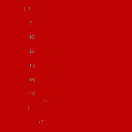
skladem
111
27-35,5
9
36-36,5
18
37-37,5
12
38-38,5
17
39-39,5
18
40-40,5
22
41-43
15
Dárkové
poukazy
8
Drobné