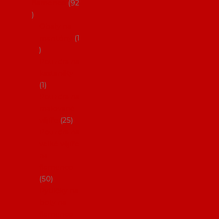
flamenco
92
Obaly na
mantóny
1
Pouzdra na
kastaněty
1
Pouzdra na
malované
vějíře
25
Pouzdra na
velké vějíře
na
flamenco
50
Pytlíčky na
boty na
flamenco