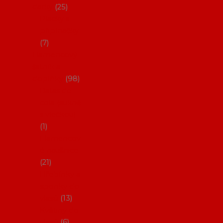
dárky
25
Placky a
připínáčky
7
Flamencový
šatník a
doplňky
98
Batas de
cola (sukně
s vlečkou)
1
Flamencov
é náušnice
21
Hřebínky a
sponky do
vlasů
13
Květiny do
vlasů
6