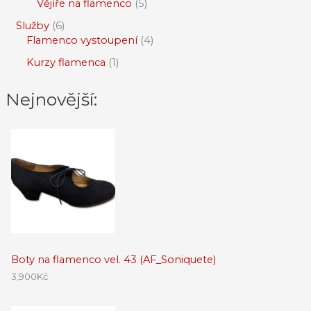
Vějíře na flamenco
5
Služby
6
Flamenco vystoupení
4
Kurzy flamenca
1
Nejnovější:
Boty na flamenco vel. 43 (AF_Soniquete)
3,900
Kč