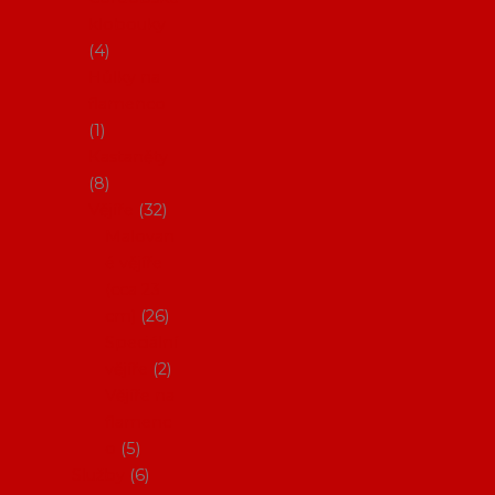
klobouky
4
Hůlky na
flamenco
1
Kastaněty
8
Vějíře
32
Malovan
é vějíře
(cca 23
cm)
26
Speciální
vějíře
2
Vějíře na
flamenc
o
5
Služby
6