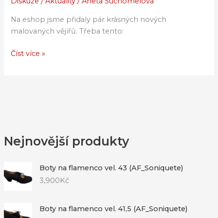
Diskuze
/
Aktuality
/
Aneta Suchomelová
vějíře
Na eshop jsme přidaly pár krásných nových
malovaných vějířů. Třeba tento:
Číst více »
Nejnovější produkty
Boty na flamenco vel. 43 (AF_Soniquete)
3,900
Kč
Boty na flamenco vel. 41,5 (AF_Soniquete)