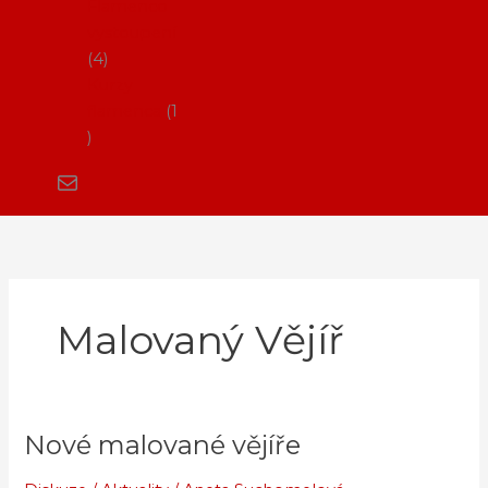
Flamenco
vystoupení
4
Kurzy
flamenca
1
Malovaný Vějíř
Nové malované vějíře
Nové
malované