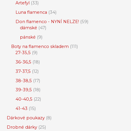
Artefyl
33
Luna flamenca
34
Don flamenco - NYNÍ NELZE!
59
dámské
47
pánské
9
Boty na flamenco skladem
111
27-35,5
9
36-36,5
18
37-37,5
12
38-38,5
17
39-39,5
18
40-40,5
22
41-43
15
Dárkové poukazy
8
Drobné dárky
25