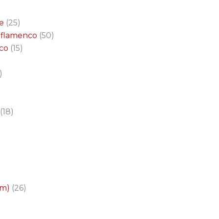
e
25
a flamenco
50
nco
15
18
cm)
26