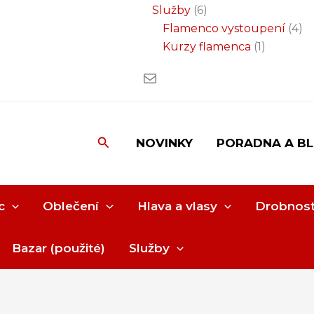
Služby
6
Flamenco vystoupení
4
Kurzy flamenca
1
Hledat
NOVINKY
PORADNA A B
c
Oblečení
Hlava a vlasy
Drobnost
Bazar (použité)
Služby