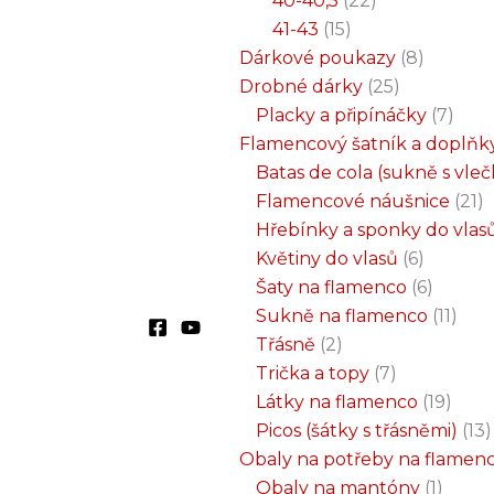
40-40,5
22
41-43
15
Dárkové poukazy
8
Drobné dárky
25
Placky a připínáčky
7
Flamencový šatník a doplňk
Batas de cola (sukně s vle
Flamencové náušnice
21
Hřebínky a sponky do vlas
Květiny do vlasů
6
Šaty na flamenco
6
Sukně na flamenco
11
Třásně
2
Trička a topy
7
Látky na flamenco
19
Picos (šátky s třásněmi)
13
Obaly na potřeby na flamen
Obaly na mantóny
1