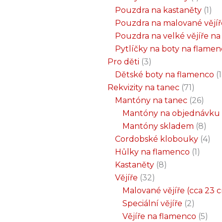
Pouzdra na kastaněty
1
Pouzdra na malované vějíř
Pouzdra na velké vějíře n
Pytlíčky na boty na flame
Pro děti
3
Dětské boty na flamenco
1
Rekvizity na tanec
71
Mantóny na tanec
26
Mantóny na objednávku
Mantóny skladem
8
Cordobské klobouky
4
Hůlky na flamenco
1
Kastaněty
8
Vějíře
32
Malované vějíře (cca 23 
Speciální vějíře
2
Vějíře na flamenco
5