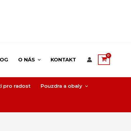
LOG
O NÁS
KONTAKT
i pro radost
Pouzdra a obaly