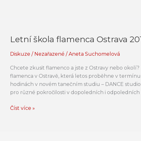
Letní škola flamenca Ostrava 20
Letní
škola
Diskuze
/
Nezařazené
/
Aneta Suchomelová
flamenca
Ostrava
Chcete zkusit flamenco a jste z Ostravy nebo okolí? Id
2015
flamenca v Ostravě, která letos proběhne v termínu 
hodinách v novém tanečním studiu – DANCE studio L
pro různé pokročilosti v dopoledních i odpoledních 
Číst více »