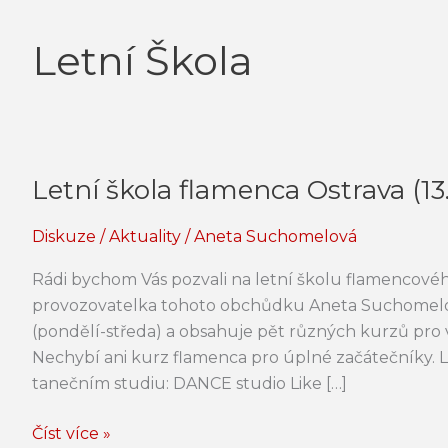
Letní Škola
Letní škola flamenca Ostrava (13.-
Letní
škola
Diskuze
/
Aktuality
/
Aneta Suchomelová
flamenca
Ostrava
Rádi bychom Vás pozvali na letní školu flamencovéh
(13.-15.7.)
provozovatelka tohoto obchůdku Aneta Suchomelová.
(pondělí-středa) a obsahuje pět různých kurzů pro
Nechybí ani kurz flamenca pro úplné začátečníky. 
tanečním studiu: DANCE studio Like […]
Číst více »