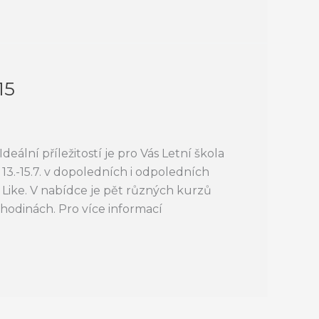
15
eální příležitostí je pro Vás Letní škola
13.-15.7. v dopoledních i odpoledních
ike. V nabídce je pět různých kurzů
hodinách. Pro více informací