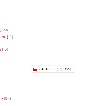
y
98
čkou)
1
ů
13
Česká koruna (Kč) - CZK
co
92