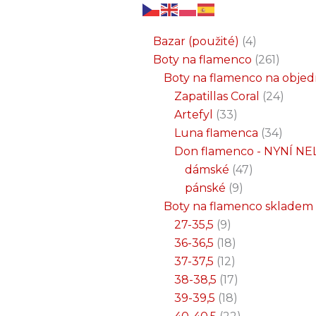
6
3
2
32
15
9
12
18
33
18
8
17
22
9
47
7
25
4
1
8
6
6
71
2
261
34
1
24
1
19
7
26
11
8
5
4
1
4
21
1
produktů
produkty
produkty
produktů
produktů
produktů
produktů
produktů
produktů
produktů
produktů
produktů
produktů
produktů
produktů
produktů
produktů
produkty
produkt
produkt
produkt
produk
produk
produk
produ
produ
produ
produ
produ
prod
prod
prod
prod
pro
pro
pro
pr
pr
p
Bazar (použité)
4
Boty na flamenco
261
Boty na flamenco na obje
Zapatillas Coral
24
Artefyl
33
Luna flamenca
34
Don flamenco - NYNÍ NE
dámské
47
pánské
9
Boty na flamenco skladem
27-35,5
9
36-36,5
18
37-37,5
12
38-38,5
17
39-39,5
18