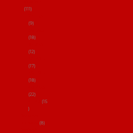
skladem
111
27-35,5
9
36-36,5
18
37-37,5
12
38-38,5
17
39-39,5
18
40-40,5
22
41-43
15
Dárkové
poukazy
8
Drobné