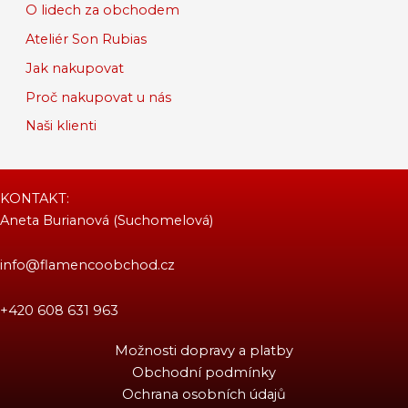
O lidech za obchodem
Ateliér Son Rubias
Jak nakupovat
Proč nakupovat u nás
Naši klienti
KONTAKT:
Aneta Burianová (Suchomelová)
info@flamencoobchod.cz
+420 608 631 963
Možnosti dopravy a platby
Obchodní podmínky
Ochrana osobních údajů