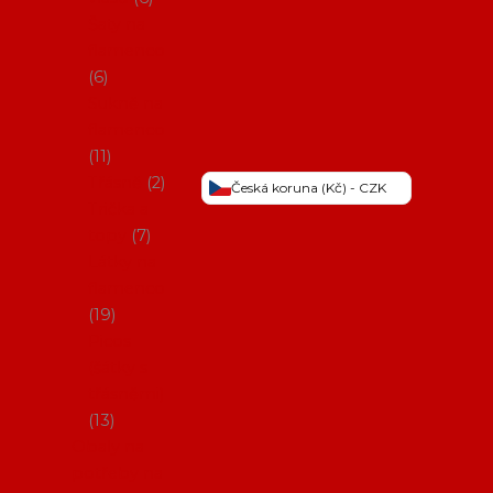
Šaty na
flamenco
6
Sukně na
flamenco
11
Třásně
2
Česká koruna (Kč) - CZK
Trička a
topy
7
Látky na
flamenco
19
Picos
(šátky s
třásněmi)
13
Obaly na
potřeby na