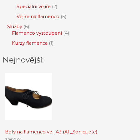
Speciální vějíře
2
Vějíře na flamenco
5
Služby
6
Flamenco vystoupení
4
Kurzy flamenca
1
Nejnovější:
Boty na flamenco vel. 43 (AF_Soniquete)
3,900
Kč