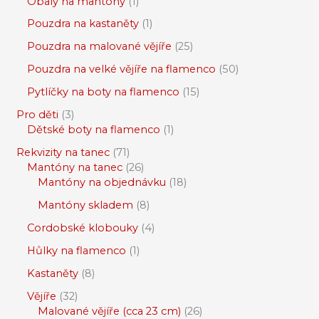
Obaly na mantóny
1
Pouzdra na kastaněty
1
Pouzdra na malované vějíře
25
Pouzdra na velké vějíře na flamenco
50
Pytlíčky na boty na flamenco
15
Pro děti
3
Dětské boty na flamenco
1
Rekvizity na tanec
71
Mantóny na tanec
26
Mantóny na objednávku
18
Mantóny skladem
8
Cordobské klobouky
4
Hůlky na flamenco
1
Kastaněty
8
Vějíře
32
Malované vějíře (cca 23 cm)
26