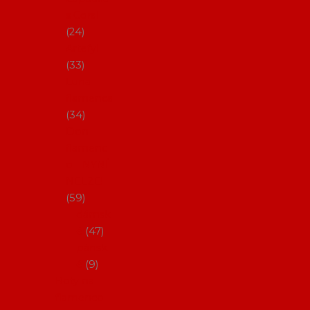
s Coral
24
Artefyl
33
Luna
flamenca
34
Don
flamenc
o - NYNÍ
NELZE!
59
dámsk
é
47
pánsk
é
9
Boty na
flamenco