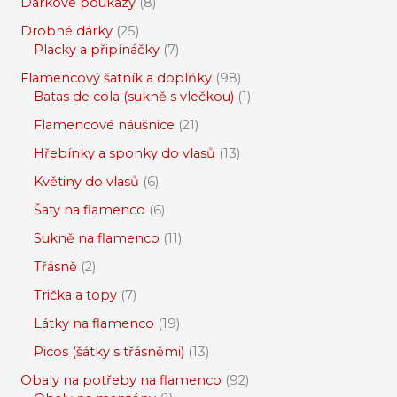
Dárkové poukazy
8
Drobné dárky
25
Placky a připínáčky
7
Flamencový šatník a doplňky
98
Batas de cola (sukně s vlečkou)
1
Flamencové náušnice
21
Hřebínky a sponky do vlasů
13
Květiny do vlasů
6
Šaty na flamenco
6
Sukně na flamenco
11
Třásně
2
Trička a topy
7
Látky na flamenco
19
Picos (šátky s třásněmi)
13
Obaly na potřeby na flamenco
92