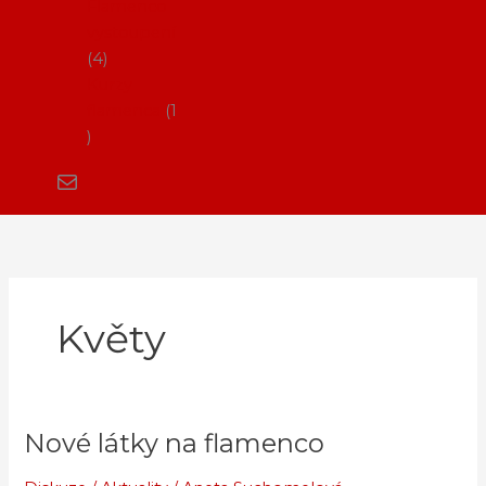
Flamenco
vystoupení
4
Kurzy
flamenca
1
Květy
Nové látky na flamenco
Nové
látky