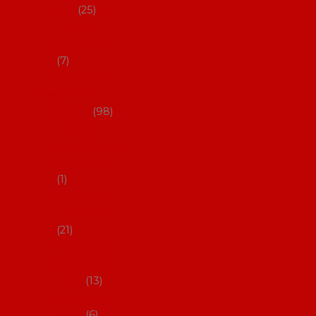
dárky
25
Placky a
připínáčky
7
Flamencový
šatník a
doplňky
98
Batas de
cola (sukně
s vlečkou)
1
Flamencov
é náušnice
21
Hřebínky a
sponky do
vlasů
13
Květiny do
vlasů
6