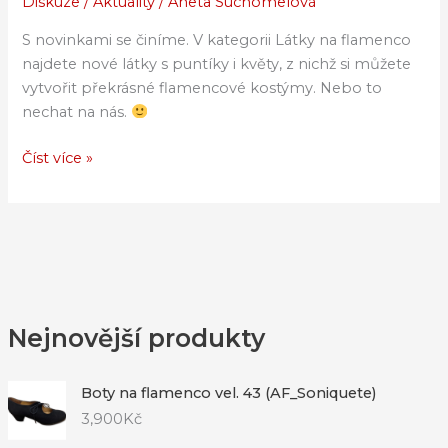
Diskuze
/
Aktuality
/
Aneta Suchomelová
na
flamenco
S novinkami se činíme. V kategorii Látky na flamenco
najdete nové látky s puntíky i květy, z nichž si můžete
vytvořit překrásné flamencové kostýmy. Nebo to
nechat na nás.
Číst více »
Nejnovější produkty
Boty na flamenco vel. 43 (AF_Soniquete)
3,900
Kč