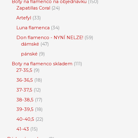
Boty na flamenco na objednávku
150
Zapatillas Coral
24
Artefyl
33
Luna flamenca
34
Don flamenco - NYNÍ NELZE!
59
dámské
47
pánské
9
Boty na flamenco skladem
111
27-35,5
9
36-36,5
18
37-37,5
12
38-38,5
17
39-39,5
18
40-40,5
22
41-43
15