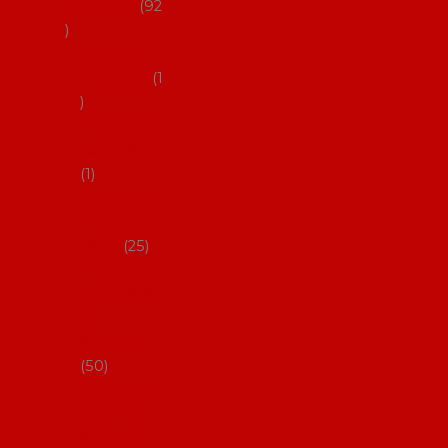
flamenco
92
Obaly na
mantóny
1
Pouzdra na
kastaněty
1
Pouzdra na
malované
vějíře
25
Pouzdra na
velké vějíře
na
flamenco
50
Pytlíčky na
boty na
flamenco