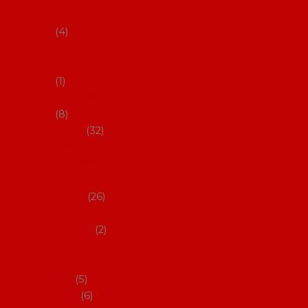
klobouky
4
Hůlky na
flamenco
1
Kastaněty
8
Vějíře
32
Malovan
é vějíře
(cca 23
cm)
26
Speciální
vějíře
2
Vějíře na
flamenc
o
5
Služby
6