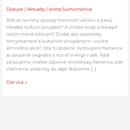
program
na
Diskuze
/
Aktuality
/
Aneta Suchomelová
firemní
Blíží se termíny spousty firemních večírků a plesů.
večírek?
Hledáte kulturní program? A chcete hosty překvapit
něčím méně běžným? Dodat akci španělský
tempetament a kulturním programem i uvolnit
atmosféru akce? Jste tu správně. Vystoupení flamenca
je zaručeně originální a rozvíří energii v sále. Rádi
zařazujeme i krátké zábavné workshopy flamenca, kde
vtáhneme účastníky do děje. Nabízíme […]
Číst více »