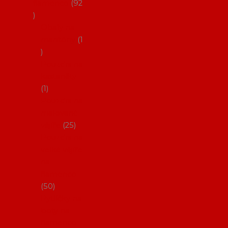
flamenco
92
Obaly na
mantóny
1
Pouzdra na
kastaněty
1
Pouzdra na
malované
vějíře
25
Pouzdra na
velké vějíře
na
flamenco
50
Pytlíčky na
boty na
flamenco