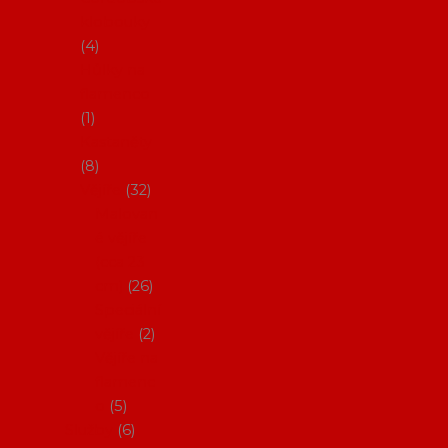
klobouky
4
Hůlky na
flamenco
1
Kastaněty
8
Vějíře
32
Malovan
é vějíře
(cca 23
cm)
26
Speciální
vějíře
2
Vějíře na
flamenc
o
5
Služby
6