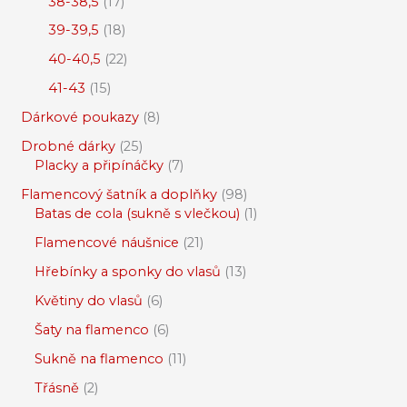
38-38,5
17
39-39,5
18
40-40,5
22
41-43
15
Dárkové poukazy
8
Drobné dárky
25
Placky a připínáčky
7
Flamencový šatník a doplňky
98
Batas de cola (sukně s vlečkou)
1
Flamencové náušnice
21
Hřebínky a sponky do vlasů
13
Květiny do vlasů
6
Šaty na flamenco
6
Sukně na flamenco
11
Třásně
2