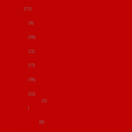
skladem
111
27-35,5
9
36-36,5
18
37-37,5
12
38-38,5
17
39-39,5
18
40-40,5
22
41-43
15
Dárkové
poukazy
8
Drobné