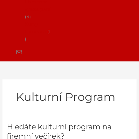
Flamenco
vystoupení
4
Kurzy
flamenca
1
Kulturní Program
Hledáte kulturní program na
Hledáte
kulturní
firemní večírek?