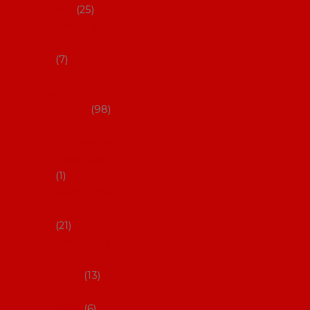
dárky
25
Placky a
připínáčky
7
Flamencový
šatník a
doplňky
98
Batas de
cola (sukně
s vlečkou)
1
Flamencov
é náušnice
21
Hřebínky a
sponky do
vlasů
13
Květiny do
vlasů
6