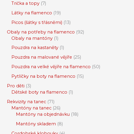
Trička a topy
7
Látky na flamenco
19
Picos (šátky s třásněmi)
13
Obaly na potřeby na flamenco
92
Obaly na mantóny
1
Pouzdra na kastaněty
1
Pouzdra na malované vějíře
25
Pouzdra na velké vějíře na flamenco
50
Pytlíčky na boty na flamenco
15
Pro děti
3
Dětské boty na flamenco
1
Rekvizity na tanec
71
Mantóny na tanec
26
Mantóny na objednávku
18
Mantóny skladem
8
Cordobské klobouky
4