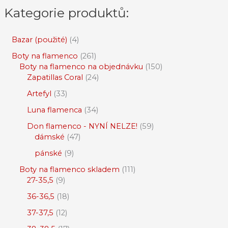
Kategorie produktů:
Bazar (použité)
4
Boty na flamenco
261
Boty na flamenco na objednávku
150
Zapatillas Coral
24
Artefyl
33
Luna flamenca
34
Don flamenco - NYNÍ NELZE!
59
dámské
47
pánské
9
Boty na flamenco skladem
111
27-35,5
9
36-36,5
18
37-37,5
12