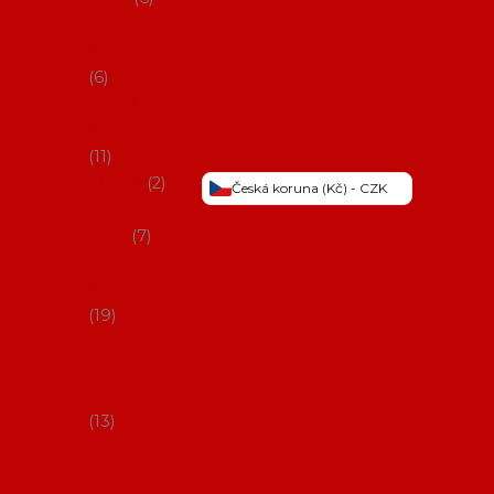
Šaty na
flamenco
6
Sukně na
flamenco
11
Třásně
2
Česká koruna (Kč) - CZK
Trička a
topy
7
Látky na
flamenco
19
Picos
(šátky s
třásněmi)
13
Obaly na
potřeby na