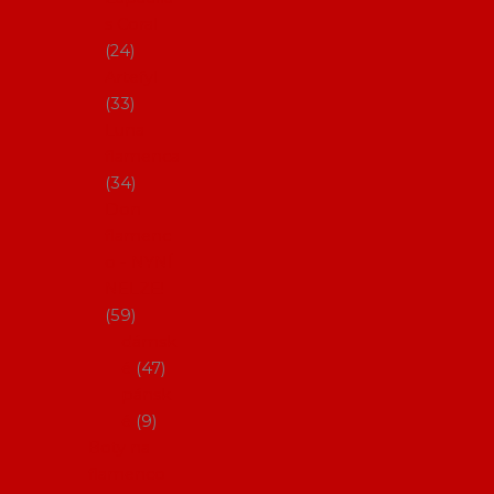
s Coral
24
Artefyl
33
Luna
flamenca
34
Don
flamenc
o - NYNÍ
NELZE!
59
dámsk
é
47
pánsk
é
9
Boty na
flamenco