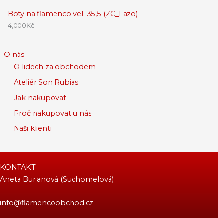
Boty na flamenco vel. 35,5 (ZC_Lazo)
4,000
Kč
O nás
O lidech za obchodem
Ateliér Son Rubias
Jak nakupovat
Proč nakupovat u nás
Naši klienti
KONTAKT:
Aneta Burianová (Suchomelová)
info@flamencoobchod.cz