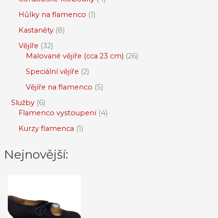
Hůlky na flamenco
1
Kastaněty
8
Vějíře
32
Malované vějíře (cca 23 cm)
26
Speciální vějíře
2
Vějíře na flamenco
5
Služby
6
Flamenco vystoupení
4
Kurzy flamenca
1
Nejnovější: