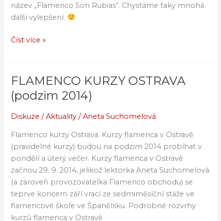
název „Flamenco Son Rubias“. Chystáme taky mnohá
další vylepšení.
Číst více »
FLAMENCO KURZY OSTRAVA
FLAMENCO
KURZY
(podzim 2014)
OSTRAVA
(podzim
Diskuze
/
Aktuality
/
Aneta Suchomelová
2014)
Flamenco kurzy Ostrava. Kurzy flamenca v Ostravě
(pravidelné kurzy) budou na podzim 2014 probíhat v
pondělí a úterý večer. Kurzy flamenca v Ostravě
začnou 29. 9. 2014, jelikož lektorka Aneta Suchomelová
(a zároveň provozovatelka Flamenco obchodu) se
teprve koncem září vrací ze sedmiměsíční stáže ve
flamencové škole ve Španělsku. Podrobné rozvrhy
kurzů flamenca v Ostravě