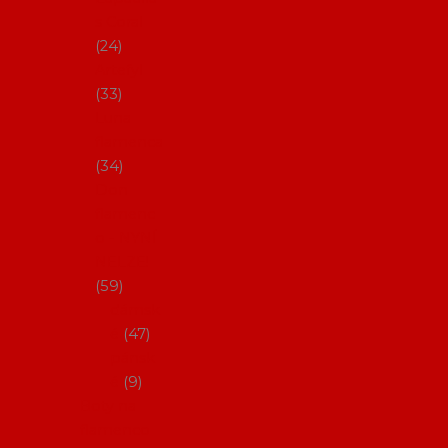
s Coral
24
Artefyl
33
Luna
flamenca
34
Don
flamenc
o - NYNÍ
NELZE!
59
dámsk
é
47
pánsk
é
9
Boty na
flamenco