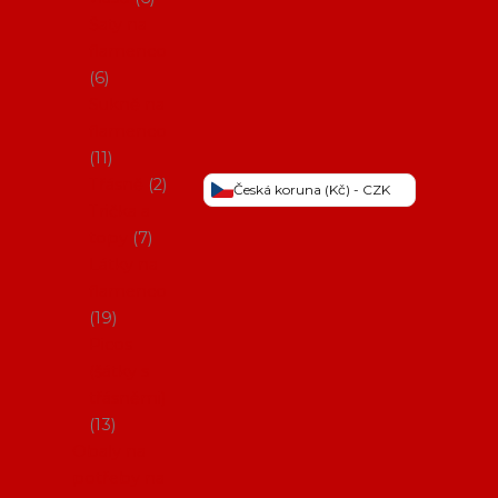
Šaty na
flamenco
6
Sukně na
flamenco
11
Třásně
2
Česká koruna (Kč) - CZK
Trička a
topy
7
Látky na
flamenco
19
Picos
(šátky s
třásněmi)
13
Obaly na
potřeby na