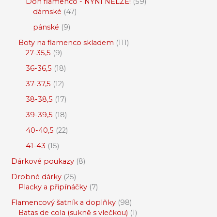
Don flamenco - NYNÍ NELZE!
59
dámské
47
pánské
9
Boty na flamenco skladem
111
27-35,5
9
36-36,5
18
37-37,5
12
38-38,5
17
39-39,5
18
40-40,5
22
41-43
15
Dárkové poukazy
8
Drobné dárky
25
Placky a připínáčky
7
Flamencový šatník a doplňky
98
Batas de cola (sukně s vlečkou)
1