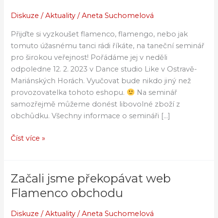
seminář
v
Diskuze
/
Aktuality
/
Aneta Suchomelová
Ostravě!
Přijďte si vyzkoušet flamenco, flamengo, nebo jak
12.
tomuto úžasnému tanci rádi říkáte, na taneční seminář
2.
pro širokou veřejnost! Pořádáme jej v neděli
2023
odpoledne 12. 2. 2023 v Dance studio Like v Ostravě-
Mariánských Horách. Vyučovat bude nikdo jiný než
provozovatelka tohoto eshopu.
Na seminář
samozřejmě můžeme donést libovolné zboží z
obchůdku. Všechny informace o semináři […]
Číst více »
Začali jsme překopávat web
Začali
jsme
Flamenco obchodu
překopávat
web
Diskuze
/
Aktuality
/
Aneta Suchomelová