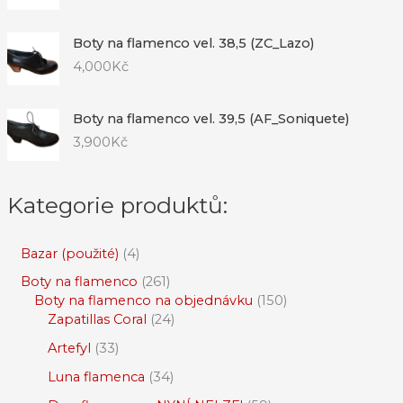
Boty na flamenco vel. 38,5 (ZC_Lazo)
4,000
Kč
Boty na flamenco vel. 39,5 (AF_Soniquete)
3,900
Kč
Kategorie produktů:
Bazar (použité)
4
Boty na flamenco
261
Boty na flamenco na objednávku
150
Zapatillas Coral
24
Artefyl
33
Luna flamenca
34