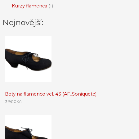
Kurzy flamenca
1
Nejnovější:
Boty na flamenco vel. 43 (AF_Soniquete)
3,900
Kč