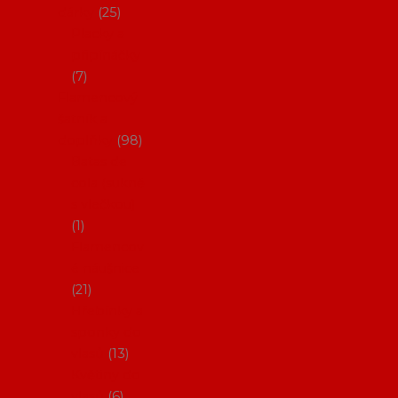
dárky
25
Placky a
připínáčky
7
Flamencový
šatník a
doplňky
98
Batas de
cola (sukně
s vlečkou)
1
Flamencov
é náušnice
21
Hřebínky a
sponky do
vlasů
13
Květiny do
vlasů
6