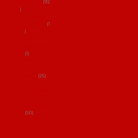
flamenco
92
Obaly na
mantóny
1
Pouzdra na
kastaněty
1
Pouzdra na
malované
vějíře
25
Pouzdra na
velké vějíře
na
flamenco
50
Pytlíčky na
boty na
flamenco