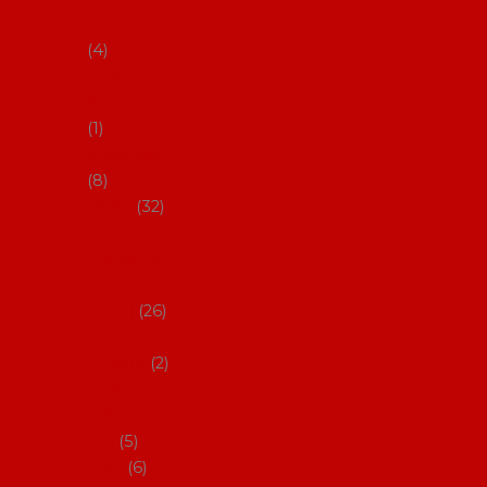
klobouky
4
Hůlky na
flamenco
1
Kastaněty
8
Vějíře
32
Malovan
é vějíře
(cca 23
cm)
26
Speciální
vějíře
2
Vějíře na
flamenc
o
5
Služby
6