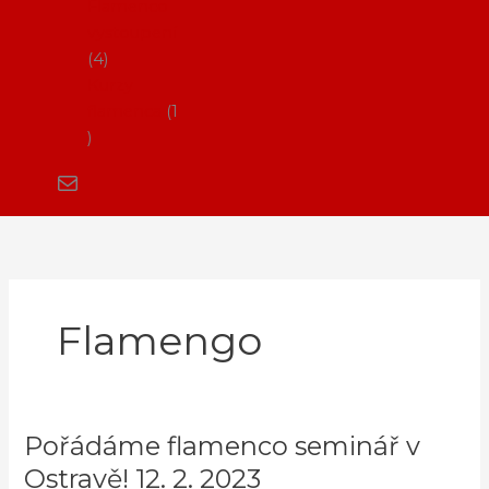
Flamenco
vystoupení
4
Kurzy
flamenca
1
Flamengo
Pořádáme flamenco seminář v
Pořádáme
flamenco
Ostravě! 12. 2. 2023