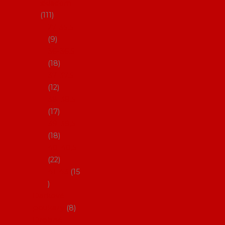
skladem
111
27-35,5
9
36-36,5
18
37-37,5
12
38-38,5
17
39-39,5
18
40-40,5
22
41-43
15
Dárkové
poukazy
8
Drobné