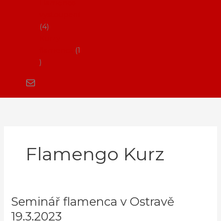
Flamenco
vystoupení
4
Kurzy
flamenca
1
Flamengo Kurz
Seminář flamenca v Ostravě
Seminář
flamenca
19.3.2023