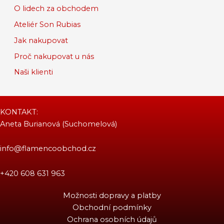
O lidech za obchodem
Ateliér Son Rubias
Jak nakupovat
Proč nakupovat u nás
Naši klienti
KONTAKT:
Aneta Burianová (Suchomelová)
info@flamencoobchod.cz
+420 608 631 963
Možnosti dopravy a platby
Obchodní podmínky
Ochrana osobních údajů