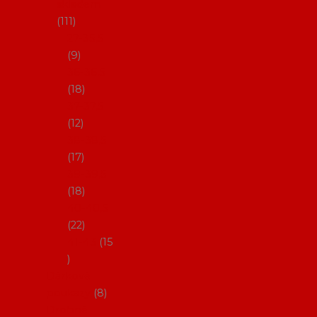
skladem
111
27-35,5
9
36-36,5
18
37-37,5
12
38-38,5
17
39-39,5
18
40-40,5
22
41-43
15
Dárkové
poukazy
8
Drobné