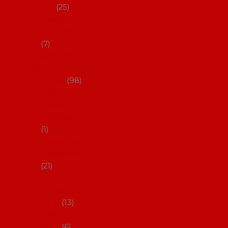
dárky
25
Placky a
připínáčky
7
Flamencový
šatník a
doplňky
98
Batas de
cola (sukně
s vlečkou)
1
Flamencov
é náušnice
21
Hřebínky a
sponky do
vlasů
13
Květiny do
vlasů
6