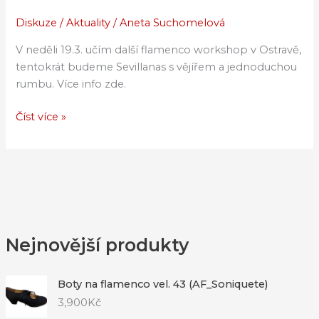
v
Ostravě
Diskuze
/
Aktuality
/
Aneta Suchomelová
19.3.2023
V neděli 19.3. učím další flamenco workshop v Ostravě,
tentokrát budeme Sevillanas s vějířem a jednoduchou
rumbu. Více info zde.
Číst více »
Nejnovější produkty
Boty na flamenco vel. 43 (AF_Soniquete)
3,900
Kč