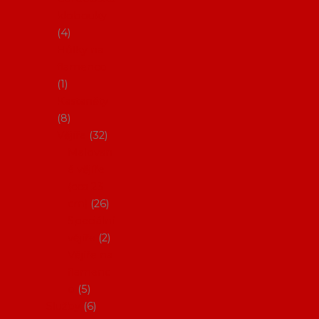
klobouky
4
Hůlky na
flamenco
1
Kastaněty
8
Vějíře
32
Malovan
é vějíře
(cca 23
cm)
26
Speciální
vějíře
2
Vějíře na
flamenc
o
5
Služby
6