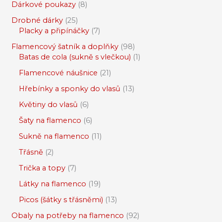
Dárkové poukazy
8
Drobné dárky
25
Placky a připínáčky
7
Flamencový šatník a doplňky
98
Batas de cola (sukně s vlečkou)
1
Flamencové náušnice
21
Hřebínky a sponky do vlasů
13
Květiny do vlasů
6
Šaty na flamenco
6
Sukně na flamenco
11
Třásně
2
Trička a topy
7
Látky na flamenco
19
Picos (šátky s třásněmi)
13
Obaly na potřeby na flamenco
92