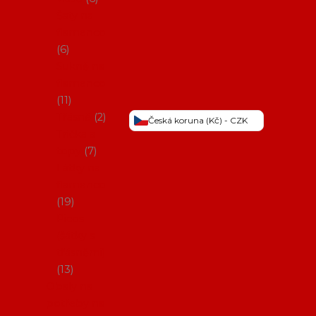
Šaty na
flamenco
6
Sukně na
flamenco
11
Třásně
2
Česká koruna (Kč) - CZK
Trička a
topy
7
Látky na
flamenco
19
Picos
(šátky s
třásněmi)
13
Obaly na
potřeby na