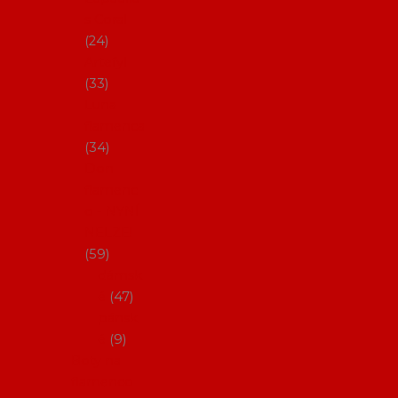
s Coral
24
Artefyl
33
Luna
flamenca
34
Don
flamenc
o - NYNÍ
NELZE!
59
dámsk
é
47
pánsk
é
9
Boty na
flamenco