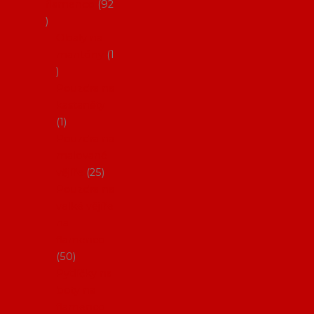
flamenco
92
Obaly na
mantóny
1
Pouzdra na
kastaněty
1
Pouzdra na
malované
vějíře
25
Pouzdra na
velké vějíře
na
flamenco
50
Pytlíčky na
boty na
flamenco