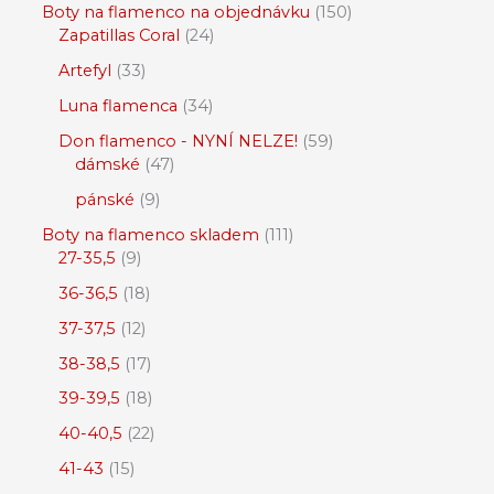
Boty na flamenco na objednávku
150
Zapatillas Coral
24
Artefyl
33
Luna flamenca
34
Don flamenco - NYNÍ NELZE!
59
dámské
47
pánské
9
Boty na flamenco skladem
111
27-35,5
9
36-36,5
18
37-37,5
12
38-38,5
17
39-39,5
18
40-40,5
22
41-43
15