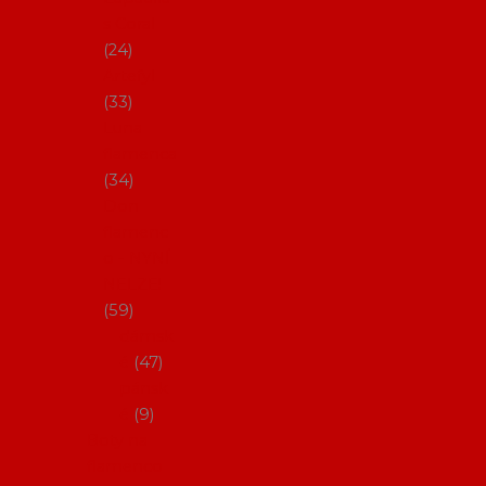
s Coral
24
Artefyl
33
Luna
flamenca
34
Don
flamenc
o - NYNÍ
NELZE!
59
dámsk
é
47
pánsk
é
9
Boty na
flamenco