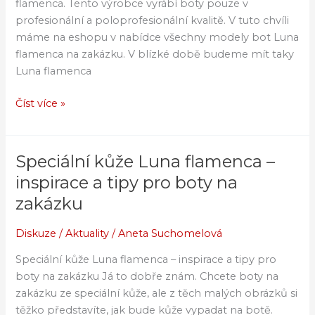
flamenca. Tento výrobce vyrábí boty pouze v
profesionální a poloprofesionální kvalitě. V tuto chvíli
máme na eshopu v nabídce všechny modely bot Luna
flamenca na zakázku. V blízké době budeme mít taky
Luna flamenca
Číst více »
Speciální kůže Luna flamenca –
Speciální
kůže
inspirace a tipy pro boty na
Luna
zakázku
flamenca
–
Diskuze
/
Aktuality
/
Aneta Suchomelová
inspirace
Speciální kůže Luna flamenca – inspirace a tipy pro
a
boty na zakázku Já to dobře znám. Chcete boty na
tipy
zakázku ze speciální kůže, ale z těch malých obrázků si
pro
těžko představíte, jak bude kůže vypadat na botě.
boty