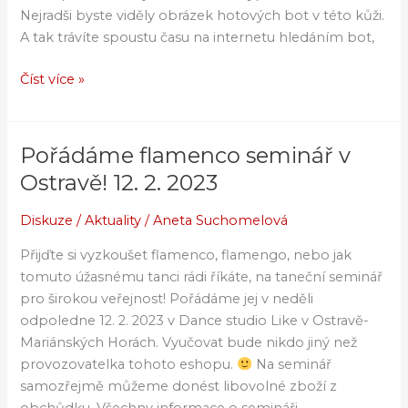
Nejradši byste viděly obrázek hotových bot v této kůži.
na
A tak trávíte spoustu času na internetu hledáním bot,
zakázku
Číst více »
Pořádáme flamenco seminář v
Pořádáme
flamenco
Ostravě! 12. 2. 2023
seminář
v
Diskuze
/
Aktuality
/
Aneta Suchomelová
Ostravě!
Přijďte si vyzkoušet flamenco, flamengo, nebo jak
12.
tomuto úžasnému tanci rádi říkáte, na taneční seminář
2.
pro širokou veřejnost! Pořádáme jej v neděli
2023
odpoledne 12. 2. 2023 v Dance studio Like v Ostravě-
Mariánských Horách. Vyučovat bude nikdo jiný než
provozovatelka tohoto eshopu.
Na seminář
samozřejmě můžeme donést libovolné zboží z
obchůdku. Všechny informace o semináři