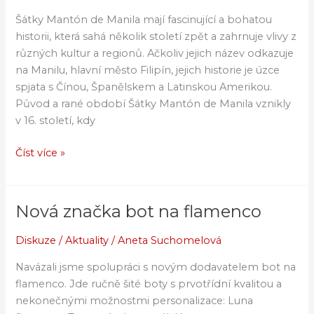
mantón
Šátky Mantón de Manila mají fascinující a bohatou
de
historii, která sahá několik století zpět a zahrnuje vlivy z
Manila
různých kultur a regionů. Ačkoliv jejich název odkazuje
na Manilu, hlavní město Filipín, jejich historie je úzce
spjata s Čínou, Španělskem a Latinskou Amerikou.
Původ a rané období Šátky Mantón de Manila vznikly
v 16. století, kdy
Číst více »
Nová značka bot na flamenco
Nová
značka
Diskuze
/
Aktuality
/
Aneta Suchomelová
bot
na
Navázali jsme spolupráci s novým dodavatelem bot na
flamenco
flamenco. Jde ručně šité boty s prvotřídní kvalitou a
nekonečnými možnostmi personalizace: Luna