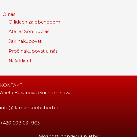
O nás
O lidech za obchodem
Ateliér Son Rubias
Jak nakupovat
Proč nakupovat u nás
Naši klienti
KONTAKT:
Aneta Burianová (Suchomelová)
info@flamencoobchod.cz
+420 608 631 963
Možnosti dopravy a platby