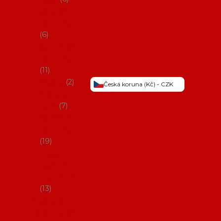
Šaty na
flamenco
6
Sukně na
flamenco
11
Třásně
2
Česká koruna (Kč) - CZK
Trička a
topy
7
Látky na
flamenco
19
Picos
(šátky s
třásněmi)
13
Obaly na
potřeby na