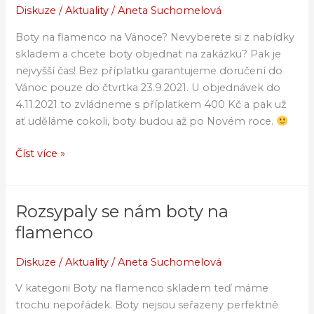
boty
Diskuze
/
Aktuality
/
Aneta Suchomelová
na
Boty na flamenco na Vánoce? Nevyberete si z nabídky
flamenco!
skladem a chcete boty objednat na zakázku? Pak je
nejvyšší čas! Bez příplatku garantujeme doručení do
Vánoc pouze do čtvrtka 23.9.2021. U objednávek do
4.11.2021 to zvládneme s příplatkem 400 Kč a pak už
ať uděláme cokoli, boty budou až po Novém roce.
Číst více »
Rozsypaly se nám boty na
Rozsypaly
se
flamenco
nám
boty
Diskuze
/
Aktuality
/
Aneta Suchomelová
na
V kategorii Boty na flamenco skladem teď máme
flamenco
trochu nepořádek. Boty nejsou seřazeny perfektně