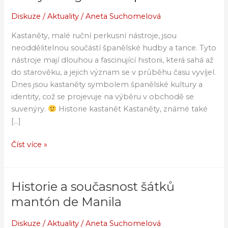
současnost
kastanět
Diskuze
/
Aktuality
/
Aneta Suchomelová
v
Kastaněty, malé ruční perkusní nástroje, jsou
různých
neoddělitelnou součástí španělské hudby a tance. Tyto
regionech
nástroje mají dlouhou a fascinující historii, která sahá až
Španělska
do starověku, a jejich význam se v průběhu času vyvíjel.
Dnes jsou kastaněty symbolem španělské kultury a
identity, což se projevuje na výběru v obchodě se
suvenýry.
Historie kastanět Kastaněty, známé také
[…]
Číst více »
Historie a současnost šátků
Historie
a
mantón de Manila
současnost
šátků
Diskuze
/
Aktuality
/
Aneta Suchomelová