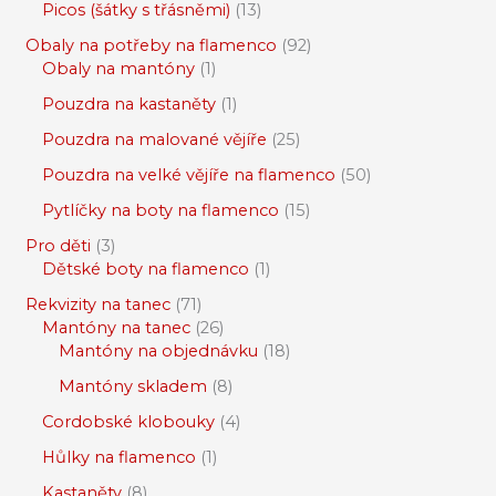
Picos (šátky s třásněmi)
13
Obaly na potřeby na flamenco
92
Obaly na mantóny
1
Pouzdra na kastaněty
1
Pouzdra na malované vějíře
25
Pouzdra na velké vějíře na flamenco
50
Pytlíčky na boty na flamenco
15
Pro děti
3
Dětské boty na flamenco
1
Rekvizity na tanec
71
Mantóny na tanec
26
Mantóny na objednávku
18
Mantóny skladem
8
Cordobské klobouky
4
Hůlky na flamenco
1
Kastaněty
8