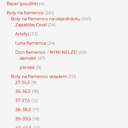
Bazar (použité)
4
Boty na flamenco
261
Boty na flamenco na objednávku
150
Zapatillas Coral
24
Artefyl
33
Luna flamenca
34
Don flamenco - NYNÍ NELZE!
59
dámské
47
pánské
9
Boty na flamenco skladem
111
27-35,5
9
36-36,5
18
37-37,5
12
38-38,5
17
39-39,5
18