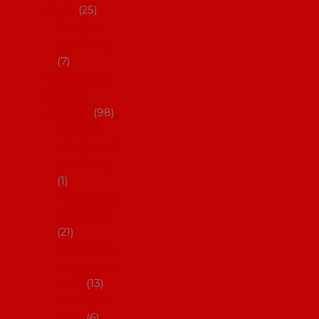
dárky
25
Placky a
připínáčky
7
Flamencový
šatník a
doplňky
98
Batas de
cola (sukně
s vlečkou)
1
Flamencov
é náušnice
21
Hřebínky a
sponky do
vlasů
13
Květiny do
vlasů
6