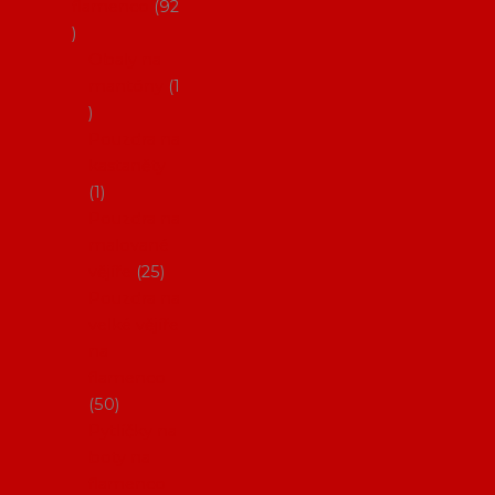
flamenco
92
Obaly na
mantóny
1
Pouzdra na
kastaněty
1
Pouzdra na
malované
vějíře
25
Pouzdra na
velké vějíře
na
flamenco
50
Pytlíčky na
boty na
flamenco