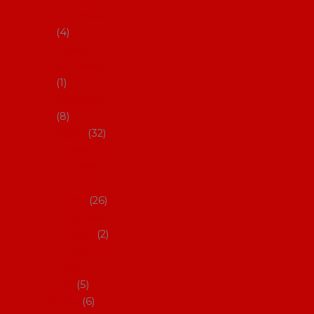
klobouky
4
Hůlky na
flamenco
1
Kastaněty
8
Vějíře
32
Malovan
é vějíře
(cca 23
cm)
26
Speciální
vějíře
2
Vějíře na
flamenc
o
5
Služby
6