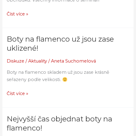
Číst více »
Boty na flamenco už jsou zase
Boty
na
uklizené!
flamenco
už
Diskuze
/
Aktuality
/
Aneta Suchomelová
jsou
Boty na flamenco skladem už jsou zase krásně
zase
seřazeny podle velikosti.
uklizené!
Číst více »
Nejvyšší čas objednat boty na
Nejvyšší
čas
flamenco!
objednat