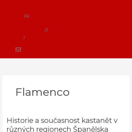
Flamenco
vystoupení
4
Kurzy
flamenca
1
Flamenco
Historie a současnost kastanět v
Historie
a
různých regionech Španělska