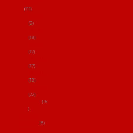
skladem
111
27-35,5
9
36-36,5
18
37-37,5
12
38-38,5
17
39-39,5
18
40-40,5
22
41-43
15
Dárkové
poukazy
8
Drobné