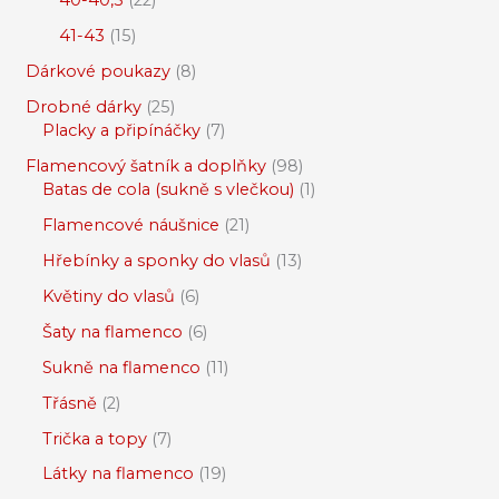
40-40,5
22
41-43
15
Dárkové poukazy
8
Drobné dárky
25
Placky a připínáčky
7
Flamencový šatník a doplňky
98
Batas de cola (sukně s vlečkou)
1
Flamencové náušnice
21
Hřebínky a sponky do vlasů
13
Květiny do vlasů
6
Šaty na flamenco
6
Sukně na flamenco
11
Třásně
2
Trička a topy
7
Látky na flamenco
19