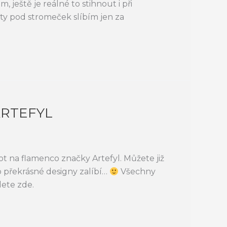
ještě je reálné to stihnout i při
ty pod stromeček slíbím jen za
ARTEFYL
 na flamenco značky Artefyl. Můžete již
o překrásné designy zalíbí…
Všechny
ete zde.