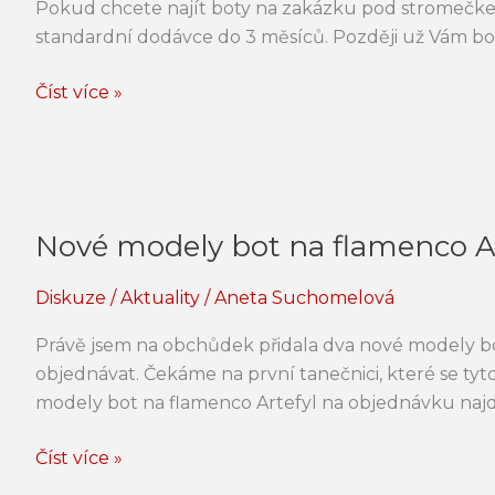
Pokud chcete najít boty na zakázku pod stromečkem, 
Vánoce
standardní dodávce do 3 měsíců. Později už Vám bo
2020
Číst více »
Nové modely bot na flamenco 
Nové
modely
Diskuze
/
Aktuality
/
Aneta Suchomelová
bot
na
Právě jsem na obchůdek přidala dva nové modely bot
flamenco
objednávat. Čekáme na první tanečnici, které se tyt
ARTEFYL
modely bot na flamenco Artefyl na objednávku najd
Číst více »