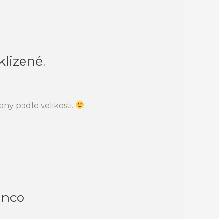
klizené!
ny podle velikosti.
enco