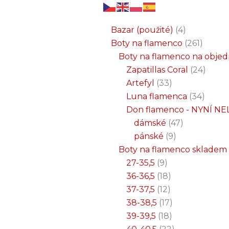
6
3
2
32
15
9
12
18
33
18
8
17
22
9
47
7
25
4
1
8
6
6
71
2
261
34
1
24
1
19
7
26
11
8
5
4
1
4
21
1
produktů
produkty
produkty
produktů
produktů
produktů
produktů
produktů
produktů
produktů
produktů
produktů
produktů
produktů
produktů
produktů
produktů
produkty
produkt
produkt
produkt
produk
produk
produk
produ
produ
produ
produ
produ
prod
prod
prod
prod
pro
pro
pro
pr
pr
p
Bazar (použité)
4
Boty na flamenco
261
Boty na flamenco na obje
Zapatillas Coral
24
Artefyl
33
Luna flamenca
34
Don flamenco - NYNÍ NE
dámské
47
pánské
9
Boty na flamenco skladem
27-35,5
9
36-36,5
18
37-37,5
12
38-38,5
17
39-39,5
18