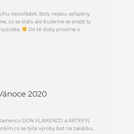
ochu nepořádek. Boty nejsou seřazeny
me, co se stalo, ale budeme se snažit ty
h vyznáte.
Do té doby prosíme o
 Vánoce 2020
 na flamenco DON FLAMENCO a ARTEFYL
nším co se týče výroby bot na zakázku.