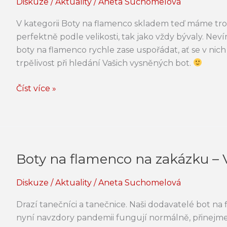
Diskuze
/
Aktuality
/
Aneta Suchomelová
nám
boty
V kategorii Boty na flamenco skladem teď máme tr
na
perfektně podle velikosti, tak jako vždy bývaly. Neví
flamenco
boty na flamenco rychle zase uspořádat, ať se v nic
trpělivost při hledání Vašich vysněných bot.
Číst více »
Boty na flamenco na zakázku –
Boty
na
Diskuze
/
Aktuality
/
Aneta Suchomelová
flamenco
na
Drazí tanečníci a tanečnice. Naši dodavatelé bot
zakázku
nyní navzdory pandemii fungují normálně, přinejme
–