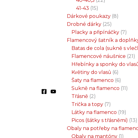
40-40,5
22
41-43
15
Dárkové poukazy
8
Drobné dárky
25
Placky a připínáčky
7
Flamencový šatník a doplňk
Batas de cola (sukně s vle
Flamencové náušnice
21
Hřebínky a sponky do vlas
Květiny do vlasů
6
Šaty na flamenco
6
Sukně na flamenco
11
Třásně
2
Trička a topy
7
Látky na flamenco
19
Picos (šátky s třásněmi)
13
Obaly na potřeby na flamen
Obaly na mantóny
1