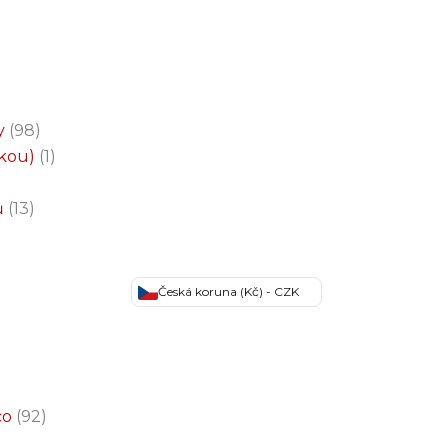
y
98
čkou)
1
ů
13
Česká koruna (Kč) - CZK
co
92