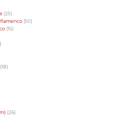
e
25
a flamenco
50
nco
15
18
cm)
26