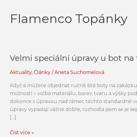
Flamenco Topánky
Velmi speciální úpravy u bot n
Velmi
speciální
Aktuality
,
Články
/
Aneta Suchomelová
úpravy
u
Když si můžete objednat ručně šité boty na zakázk
bot
možností – volba materiálu, barev, tvaru a výšky pod
na
dokonce s úpravou nad rámec těchto standardně vol
flamenco
úpravy vypadají vážně dobře, rozhodla jsem se je sep
na
[…]
zakázku
Číst více »