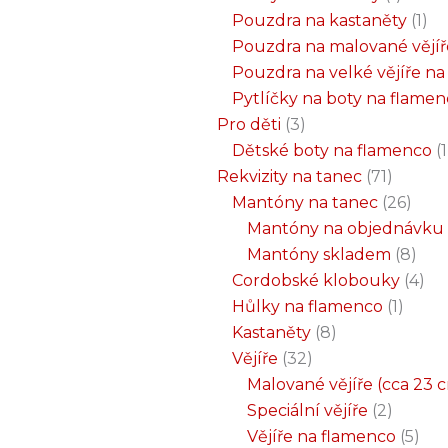
Pouzdra na kastaněty
1
Pouzdra na malované vějíř
Pouzdra na velké vějíře n
Pytlíčky na boty na flame
Pro děti
3
Dětské boty na flamenco
1
Rekvizity na tanec
71
Mantóny na tanec
26
Mantóny na objednávku
Mantóny skladem
8
Cordobské klobouky
4
Hůlky na flamenco
1
Kastaněty
8
Vějíře
32
Malované vějíře (cca 23 
Speciální vějíře
2
Vějíře na flamenco
5