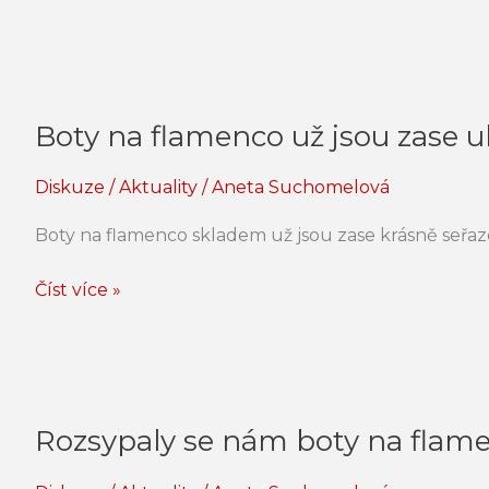
Boty na flamenco už jsou zase u
Boty
na
Diskuze
/
Aktuality
/
Aneta Suchomelová
flamenco
už
Boty na flamenco skladem už jsou zase krásně seřaze
jsou
zase
Číst více »
uklizené!
Rozsypaly se nám boty na flam
Rozsypaly
se