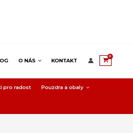
LOG
O NÁS
KONTAKT
i pro radost
Pouzdra a obaly