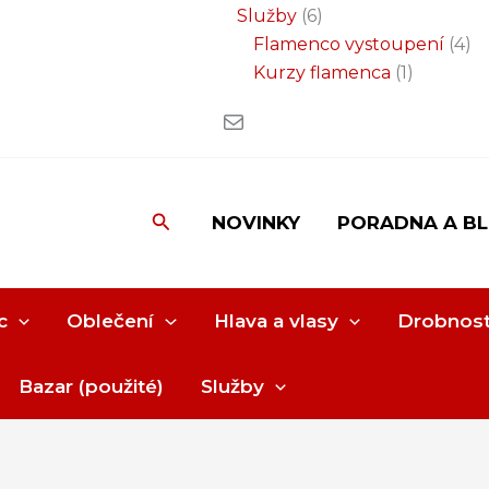
Služby
6
Flamenco vystoupení
4
Kurzy flamenca
1
Hledat
NOVINKY
PORADNA A B
c
Oblečení
Hlava a vlasy
Drobnost
Bazar (použité)
Služby