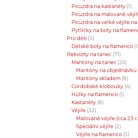
Pouzdra na kastaněty
1
Pouzdra na malované vějíř
Pouzdra na velké vějíře n
Pytlíčky na boty na flame
Pro děti
3
Dětské boty na flamenco
1
Rekvizity na tanec
71
Mantóny na tanec
26
Mantóny na objednávku
Mantóny skladem
8
Cordobské klobouky
4
Hůlky na flamenco
1
Kastaněty
8
Vějíře
32
Malované vějíře (cca 23 
Speciální vějíře
2
Vějíře na flamenco
5