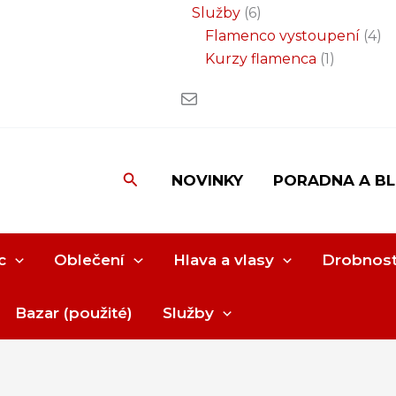
Služby
6
Flamenco vystoupení
4
Kurzy flamenca
1
Hledat
NOVINKY
PORADNA A B
c
Oblečení
Hlava a vlasy
Drobnost
Bazar (použité)
Služby