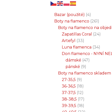
6
3
2
32
15
9
12
18
33
18
8
17
22
9
47
7
25
4
1
8
6
6
71
2
261
34
1
24
1
19
7
26
11
8
5
4
1
4
21
1
produktů
produkty
produkty
produktů
produktů
produktů
produktů
produktů
produktů
produktů
produktů
produktů
produktů
produktů
produktů
produktů
produktů
produkty
produkt
produkt
produkt
produk
produk
produk
produ
produ
produ
produ
produ
prod
prod
prod
prod
pro
pro
pro
pr
pr
p
Bazar (použité)
4
Boty na flamenco
261
Boty na flamenco na obje
Zapatillas Coral
24
Artefyl
33
Luna flamenca
34
Don flamenco - NYNÍ NE
dámské
47
pánské
9
Boty na flamenco skladem
27-35,5
9
36-36,5
18
37-37,5
12
38-38,5
17
39-39,5
18