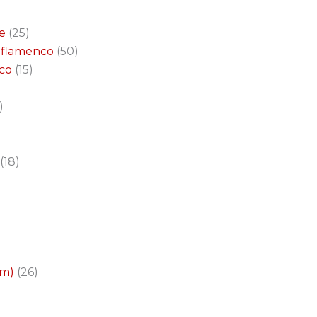
e
25
a flamenco
50
nco
15
18
cm)
26