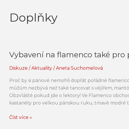
Doplňky
Vybavení na flamenco také pro
Vybavení
na
Diskuze
/
Aktuality
/
Aneta Suchomelová
flamenco
také
Proč by si pánové nemohli dopřát pořádné flamenc
pro
můžům nezbývá než také tancovat s vějířem, mantó
pány
Obzvláště pokud jde o lektory! Ve Flamenco obchod
kastaněty pro velkou pánskou ruku, tmavě modré ta
Číst více »