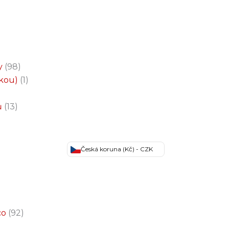
y
98
čkou)
1
ů
13
Česká koruna (Kč) - CZK
co
92