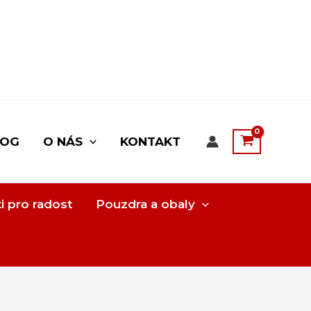
LOG
O NÁS
KONTAKT
i pro radost
Pouzdra a obaly