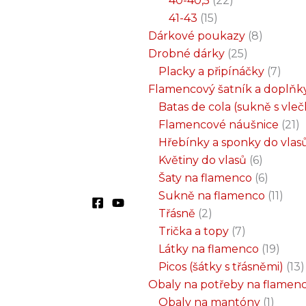
40-40,5
22
41-43
15
Dárkové poukazy
8
Drobné dárky
25
Placky a připínáčky
7
Flamencový šatník a doplňk
Batas de cola (sukně s vle
Flamencové náušnice
21
Hřebínky a sponky do vlas
Květiny do vlasů
6
Šaty na flamenco
6
Sukně na flamenco
11
Třásně
2
Trička a topy
7
Látky na flamenco
19
Picos (šátky s třásněmi)
13
Obaly na potřeby na flamen
Obaly na mantóny
1