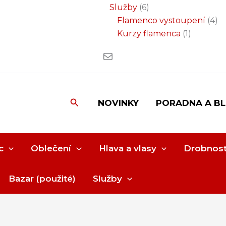
Služby
6
Flamenco vystoupení
4
Kurzy flamenca
1
Hledat
NOVINKY
PORADNA A B
c
Oblečení
Hlava a vlasy
Drobnost
Bazar (použité)
Služby