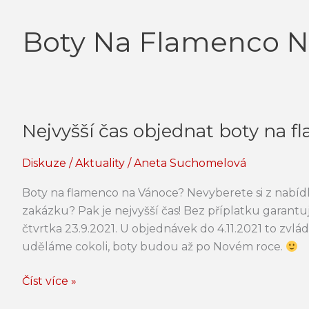
Boty Na Flamenco N
Nejvyšší čas objednat boty na f
Nejvyšší
čas
Diskuze
/
Aktuality
/
Aneta Suchomelová
objednat
boty
Boty na flamenco na Vánoce? Nevyberete si z nabíd
na
zakázku? Pak je nejvyšší čas! Bez příplatku garan
flamenco!
čtvrtka 23.9.2021. U objednávek do 4.11.2021 to zvl
uděláme cokoli, boty budou až po Novém roce.
Číst více »