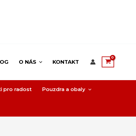
LOG
O NÁS
KONTAKT
i pro radost
Pouzdra a obaly