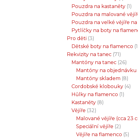
Pouzdra na kastaněty
1
Pouzdra na malované vějíř
Pouzdra na velké vějíře n
Pytlíčky na boty na flame
Pro děti
3
Dětské boty na flamenco
1
Rekvizity na tanec
71
Mantóny na tanec
26
Mantóny na objednávku
Mantóny skladem
8
Cordobské klobouky
4
Hůlky na flamenco
1
Kastaněty
8
Vějíře
32
Malované vějíře (cca 23 
Speciální vějíře
2
Vějíře na flamenco
5