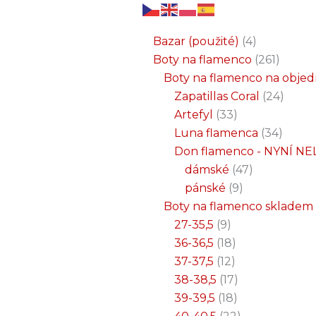
6
3
2
32
15
9
12
18
33
18
8
17
22
9
47
7
25
4
1
8
6
6
71
2
261
34
1
24
1
19
7
26
11
8
5
4
1
4
21
1
produktů
produkty
produkty
produktů
produktů
produktů
produktů
produktů
produktů
produktů
produktů
produktů
produktů
produktů
produktů
produktů
produktů
produkty
produkt
produkt
produkt
produk
produk
produk
produ
produ
produ
produ
produ
prod
prod
prod
prod
pro
pro
pro
pr
pr
p
Bazar (použité)
4
Boty na flamenco
261
Boty na flamenco na obje
Zapatillas Coral
24
Artefyl
33
Luna flamenca
34
Don flamenco - NYNÍ NE
dámské
47
pánské
9
Boty na flamenco skladem
27-35,5
9
36-36,5
18
37-37,5
12
38-38,5
17
39-39,5
18