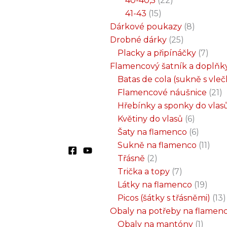
40-40,5
22
41-43
15
Dárkové poukazy
8
Drobné dárky
25
Placky a připínáčky
7
Flamencový šatník a doplňk
Batas de cola (sukně s vle
Flamencové náušnice
21
Hřebínky a sponky do vlas
Květiny do vlasů
6
Šaty na flamenco
6
Sukně na flamenco
11
Třásně
2
Trička a topy
7
Látky na flamenco
19
Picos (šátky s třásněmi)
13
Obaly na potřeby na flamen
Obaly na mantóny
1