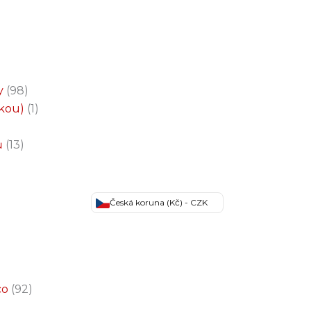
y
98
čkou)
1
ů
13
Česká koruna (Kč) - CZK
co
92