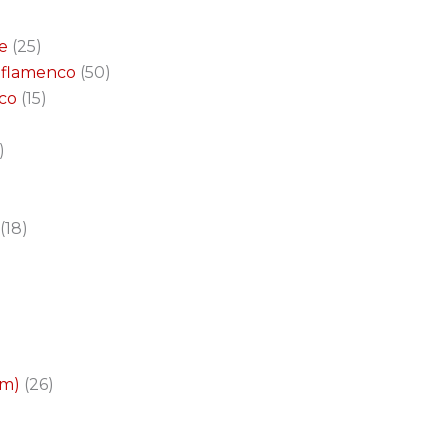
e
25
a flamenco
50
nco
15
18
cm)
26