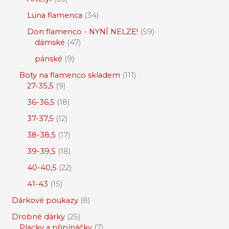
Luna flamenca
34
Don flamenco - NYNÍ NELZE!
59
dámské
47
pánské
9
Boty na flamenco skladem
111
27-35,5
9
36-36,5
18
37-37,5
12
38-38,5
17
39-39,5
18
40-40,5
22
41-43
15
Dárkové poukazy
8
Drobné dárky
25
Placky a připínáčky
7