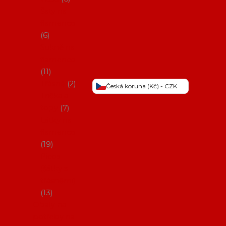
Šaty na
flamenco
6
Sukně na
flamenco
11
Třásně
2
Česká koruna (Kč) - CZK
Trička a
topy
7
Látky na
flamenco
19
Picos
(šátky s
třásněmi)
13
Obaly na
potřeby na