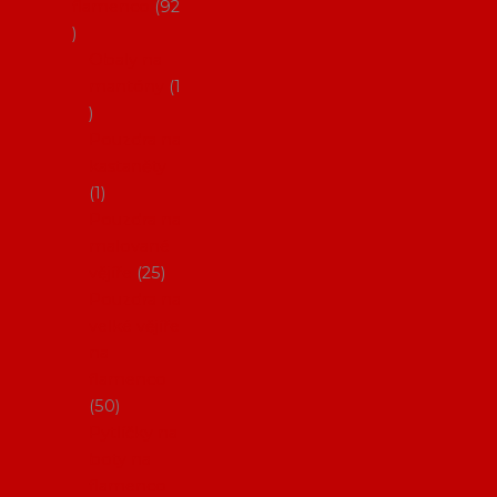
flamenco
92
Obaly na
mantóny
1
Pouzdra na
kastaněty
1
Pouzdra na
malované
vějíře
25
Pouzdra na
velké vějíře
na
flamenco
50
Pytlíčky na
boty na
flamenco