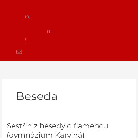
Flamenco
vystoupení
4
Kurzy
flamenca
1
Beseda
Sestřih z besedy o flamencu
Sestřih
z
(gymnázium Karviná)