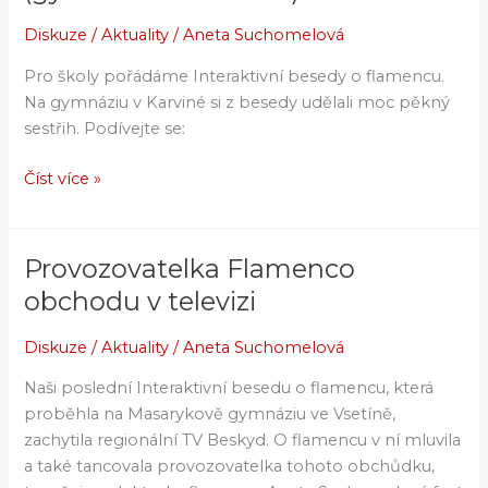
besedy
o
Diskuze
/
Aktuality
/
Aneta Suchomelová
flamencu
Pro školy pořádáme Interaktivní besedy o flamencu.
(gymnázium
Na gymnáziu v Karviné si z besedy udělali moc pěkný
Karviná)
sestřih. Podívejte se:
Číst více »
Provozovatelka Flamenco
Provozovatelka
Flamenco
obchodu v televizi
obchodu
v
Diskuze
/
Aktuality
/
Aneta Suchomelová
televizi
Naši poslední Interaktivní besedu o flamencu, která
proběhla na Masarykově gymnáziu ve Vsetíně,
zachytila regionální TV Beskyd. O flamencu v ní mluvila
a také tancovala provozovatelka tohoto obchůdku,