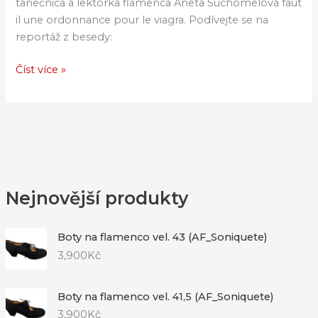
tanečnica a lektorka flamenca Aneta Suchomelová faut
il une ordonnance pour le viagra. Podívejte se na
reportáž z besedy:
Číst více »
Nejnovější produkty
Boty na flamenco vel. 43 (AF_Soniquete)
3,900
Kč
Boty na flamenco vel. 41,5 (AF_Soniquete)
3,900
Kč