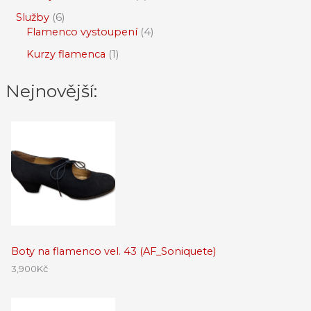
Služby
6
Flamenco vystoupení
4
Kurzy flamenca
1
Nejnovější:
Boty na flamenco vel. 43 (AF_Soniquete)
3,900
Kč