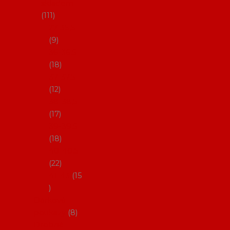
skladem
111
27-35,5
9
36-36,5
18
37-37,5
12
38-38,5
17
39-39,5
18
40-40,5
22
41-43
15
Dárkové
poukazy
8
Drobné