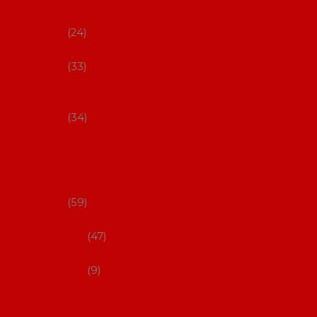
s Coral
24
Artefyl
33
Luna
flamenca
34
Don
flamenc
o - NYNÍ
NELZE!
59
dámsk
é
47
pánsk
é
9
Boty na
flamenco