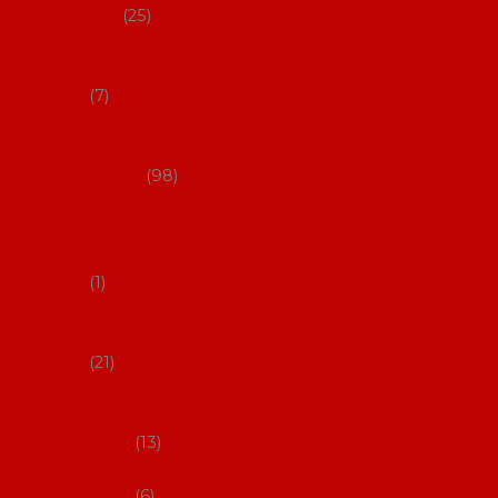
dárky
25
Placky a
připínáčky
7
Flamencový
šatník a
doplňky
98
Batas de
cola (sukně
s vlečkou)
1
Flamencov
é náušnice
21
Hřebínky a
sponky do
vlasů
13
Květiny do
vlasů
6