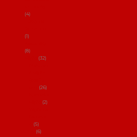
klobouky
4
Hůlky na
flamenco
1
Kastaněty
8
Vějíře
32
Malovan
é vějíře
(cca 23
cm)
26
Speciální
vějíře
2
Vějíře na
flamenc
o
5
Služby
6