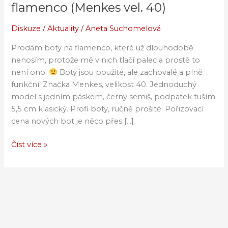
své
flamenco (Menkes vel. 40)
použité
boty
Diskuze
/
Aktuality
/
Aneta Suchomelová
na
Prodám boty na flamenco, které už dlouhodobě
flamenco
nenosím, protože mě v nich tlačí palec a prostě to
(Menkes
není ono.
Boty jsou použité, ale zachovalé a plně
vel.
funkční. Značka Menkes, velikost 40. Jednoduchý
40)
model s jedním páskem, černý semiš, podpatek tuším
5,5 cm klasický. Profi boty, ručně prošité. Pořizovací
cena nových bot je něco přes […]
Číst více »