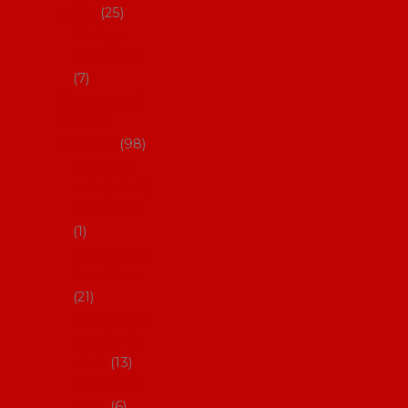
dárky
25
Placky a
připínáčky
7
Flamencový
šatník a
doplňky
98
Batas de
cola (sukně
s vlečkou)
1
Flamencov
é náušnice
21
Hřebínky a
sponky do
vlasů
13
Květiny do
vlasů
6