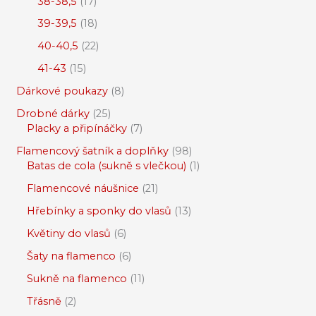
38-38,5
17
39-39,5
18
40-40,5
22
41-43
15
Dárkové poukazy
8
Drobné dárky
25
Placky a připínáčky
7
Flamencový šatník a doplňky
98
Batas de cola (sukně s vlečkou)
1
Flamencové náušnice
21
Hřebínky a sponky do vlasů
13
Květiny do vlasů
6
Šaty na flamenco
6
Sukně na flamenco
11
Třásně
2