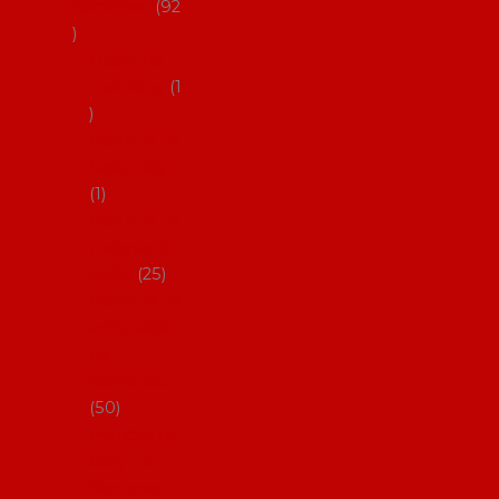
flamenco
92
Obaly na
mantóny
1
Pouzdra na
kastaněty
1
Pouzdra na
malované
vějíře
25
Pouzdra na
velké vějíře
na
flamenco
50
Pytlíčky na
boty na
flamenco