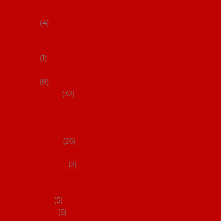
klobouky
4
Hůlky na
flamenco
1
Kastaněty
8
Vějíře
32
Malovan
é vějíře
(cca 23
cm)
26
Speciální
vějíře
2
Vějíře na
flamenc
o
5
Služby
6