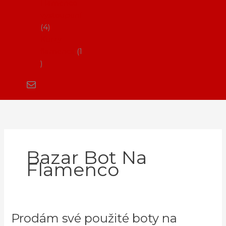
Flamenco
vystoupení
4
Kurzy
flamenca
1
Bazar Bot Na
Flamenco
Prodám své použité boty na
Prodám