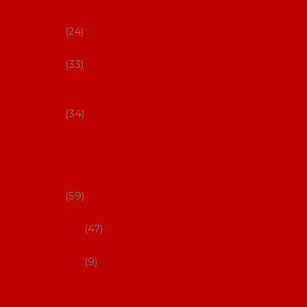
s Coral
24
Artefyl
33
Luna
flamenca
34
Don
flamenc
o - NYNÍ
NELZE!
59
dámsk
é
47
pánsk
é
9
Boty na
flamenco