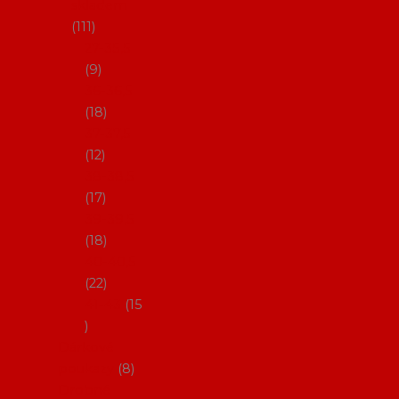
skladem
111
27-35,5
9
36-36,5
18
37-37,5
12
38-38,5
17
39-39,5
18
40-40,5
22
41-43
15
Dárkové
poukazy
8
Drobné