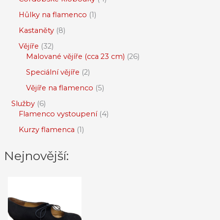
Hůlky na flamenco
1
Kastaněty
8
Vějíře
32
Malované vějíře (cca 23 cm)
26
Speciální vějíře
2
Vějíře na flamenco
5
Služby
6
Flamenco vystoupení
4
Kurzy flamenca
1
Nejnovější: