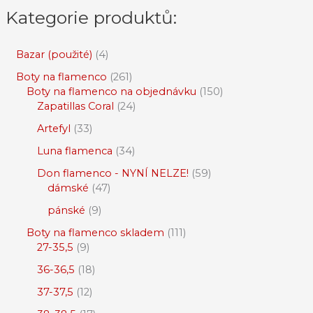
Kategorie produktů:
Bazar (použité)
4
Boty na flamenco
261
Boty na flamenco na objednávku
150
Zapatillas Coral
24
Artefyl
33
Luna flamenca
34
Don flamenco - NYNÍ NELZE!
59
dámské
47
pánské
9
Boty na flamenco skladem
111
27-35,5
9
36-36,5
18
37-37,5
12