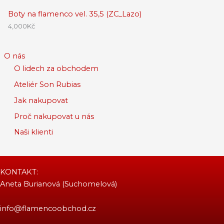
Boty na flamenco vel. 35,5 (ZC_Lazo)
4,000
Kč
O nás
O lidech za obchodem
Ateliér Son Rubias
Jak nakupovat
Proč nakupovat u nás
Naši klienti
KONTAKT:
Aneta Burianová (Suchomelová)
info@flamencoobchod.cz