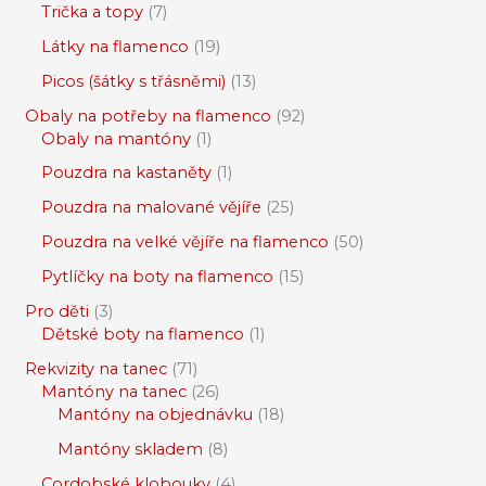
Trička a topy
7
Látky na flamenco
19
Picos (šátky s třásněmi)
13
Obaly na potřeby na flamenco
92
Obaly na mantóny
1
Pouzdra na kastaněty
1
Pouzdra na malované vějíře
25
Pouzdra na velké vějíře na flamenco
50
Pytlíčky na boty na flamenco
15
Pro děti
3
Dětské boty na flamenco
1
Rekvizity na tanec
71
Mantóny na tanec
26
Mantóny na objednávku
18
Mantóny skladem
8
Cordobské klobouky
4