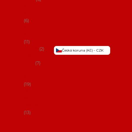
Šaty na
flamenco
6
Sukně na
flamenco
11
Třásně
2
Česká koruna (Kč) - CZK
Trička a
topy
7
Látky na
flamenco
19
Picos
(šátky s
třásněmi)
13
Obaly na
potřeby na