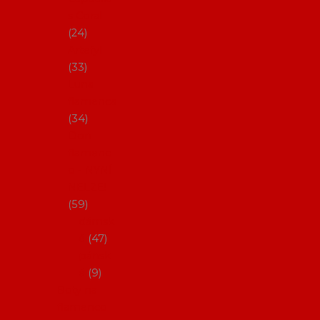
s Coral
24
Artefyl
33
Luna
flamenca
34
Don
flamenc
o - NYNÍ
NELZE!
59
dámsk
é
47
pánsk
é
9
Boty na
flamenco