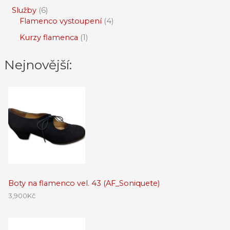
Služby
6
Flamenco vystoupení
4
Kurzy flamenca
1
Nejnovější:
Boty na flamenco vel. 43 (AF_Soniquete)
3,900
Kč