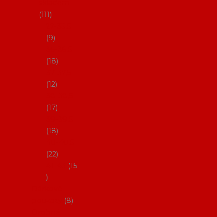
skladem
111
27-35,5
9
36-36,5
18
37-37,5
12
38-38,5
17
39-39,5
18
40-40,5
22
41-43
15
Dárkové
poukazy
8
Drobné