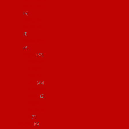
klobouky
4
Hůlky na
flamenco
1
Kastaněty
8
Vějíře
32
Malovan
é vějíře
(cca 23
cm)
26
Speciální
vějíře
2
Vějíře na
flamenc
o
5
Služby
6