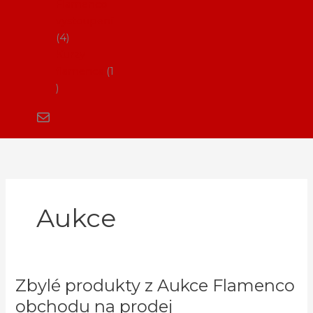
Flamenco
vystoupení
4
Kurzy
flamenca
1
Aukce
Zbylé produkty z Aukce Flamenco
Zbylé
produkty
obchodu na prodej