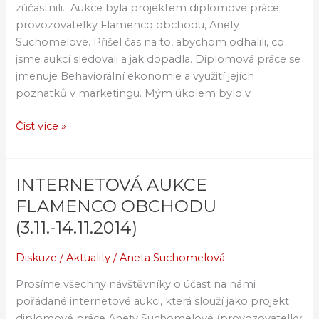
zúčastnili. Aukce byla projektem diplomové práce
provozovatelky Flamenco obchodu, Anety
Suchomelové. Přišel čas na to, abychom odhalili, co
jsme aukcí sledovali a jak dopadla. Diplomová práce se
jmenuje Behaviorální ekonomie a využití jejích
poznatků v marketingu. Mým úkolem bylo v
Číst více »
INTERNETOVÁ AUKCE
INTERNETOVÁ
AUKCE
FLAMENCO OBCHODU
FLAMENCO
(3.11.-14.11.2014)
OBCHODU
(3.11.-14.11.2014)
Diskuze
/
Aktuality
/
Aneta Suchomelová
Prosíme všechny návštěvníky o účast na námi
pořádané internetové aukci, která slouží jako projekt
diplomové práce Anety Suchomelové (provozovatelky