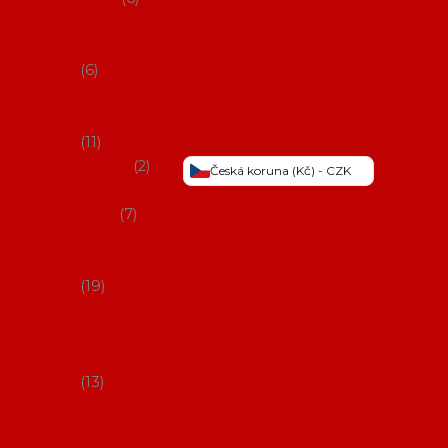
Šaty na
flamenco
6
Sukně na
flamenco
11
Třásně
2
Česká koruna (Kč) - CZK
Trička a
topy
7
Látky na
flamenco
19
Picos
(šátky s
třásněmi)
13
Obaly na
potřeby na