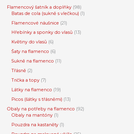
Flamencový šatník a doplňky
98
Batas de cola (sukně s vlečkou)
1
Flamencové náušnice
21
Hřebínky a sponky do vlasů
13
Květiny do vlasů
6
Šaty na flamenco
6
Sukně na flamenco
11
Třásně
2
Trička a topy
7
Látky na flamenco
19
Picos (šátky s třásněmi)
13
Obaly na potřeby na flamenco
92
Obaly na mantóny
1
Pouzdra na kastaněty
1