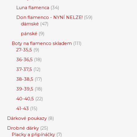
Luna flamenca
34
Don flamenco - NYNÍ NELZE!
59
dámské
47
pánské
9
Boty na flamenco skladem
111
27-35,5
9
36-36,5
18
37-37,5
12
38-38,5
17
39-39,5
18
40-40,5
22
41-43
15
Dárkové poukazy
8
Drobné dárky
25
Placky a připínáčky
7