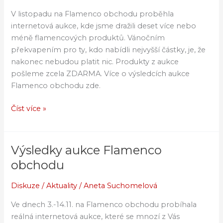
dostanou
V listopadu na Flamenco obchodu proběhla
věci
internetová aukce, kde jsme dražili deset více nebo
ZDARMA
méně flamencových produktů. Vánočním
:)
překvapením pro ty, kdo nabídli nejvyšší částky, je, že
nakonec nebudou platit nic. Produkty z aukce
pošleme zcela ZDARMA. Více o výsledcích aukce
Flamenco obchodu zde.
Číst více »
Výsledky aukce Flamenco
Výsledky
aukce
obchodu
Flamenco
obchodu
Diskuze
/
Aktuality
/
Aneta Suchomelová
Ve dnech 3.-14.11. na Flamenco obchodu probíhala
reálná internetová aukce, které se mnozí z Vás