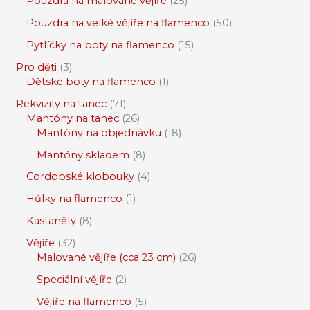
Pouzdra na malované vějíře
25
Pouzdra na velké vějíře na flamenco
50
Pytlíčky na boty na flamenco
15
Pro děti
3
Dětské boty na flamenco
1
Rekvizity na tanec
71
Mantóny na tanec
26
Mantóny na objednávku
18
Mantóny skladem
8
Cordobské klobouky
4
Hůlky na flamenco
1
Kastaněty
8
Vějíře
32
Malované vějíře (cca 23 cm)
26
Speciální vějíře
2
Vějíře na flamenco
5