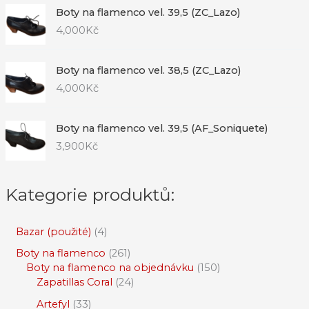
Boty na flamenco vel. 39,5 (ZC_Lazo)
4,000
Kč
Boty na flamenco vel. 38,5 (ZC_Lazo)
4,000
Kč
Boty na flamenco vel. 39,5 (AF_Soniquete)
3,900
Kč
Kategorie produktů:
Bazar (použité)
4
Boty na flamenco
261
Boty na flamenco na objednávku
150
Zapatillas Coral
24
Artefyl
33