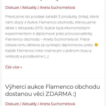
z
Aukce
Diskuze
/
Aktuality
/
Aneta Suchomelová
Flamenco
Právě jsme do prodeje zařadili 3 produkty (trika), které
obchodu
nám zbyly z Aukce Flamenco obchodu, kterou jsme
na
dělali v listopadu 2015. Aukce byla ekonomickým
prodej
experimentem k diplomové práci provozovatelky
Flamenco obchodu – Anety Suchomelové. Práce
získala cenu děkana za vynikající diplomovou práci.
Každé Flamenco triko máme jen v jednom kusu a
velikosti a prodáváme […]
Číst více »
Výherci aukce Flamenco obchodu
Výherci
aukce
dostanou věci ZDARMA :)
Flamenco
obchodu
Diskuze
/
Aktuality
/
Aneta Suchomelová