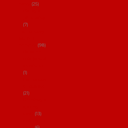
dárky
25
Placky a
připínáčky
7
Flamencový
šatník a
doplňky
98
Batas de
cola (sukně
s vlečkou)
1
Flamencov
é náušnice
21
Hřebínky a
sponky do
vlasů
13
Květiny do
vlasů
6