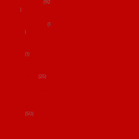
flamenco
92
Obaly na
mantóny
1
Pouzdra na
kastaněty
1
Pouzdra na
malované
vějíře
25
Pouzdra na
velké vějíře
na
flamenco
50
Pytlíčky na
boty na
flamenco