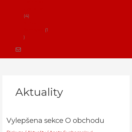
Flamenco
vystoupení
4
Kurzy
flamenca
1
Aktuality
Vylepšena sekce O obchodu
Vylepšena
sekce