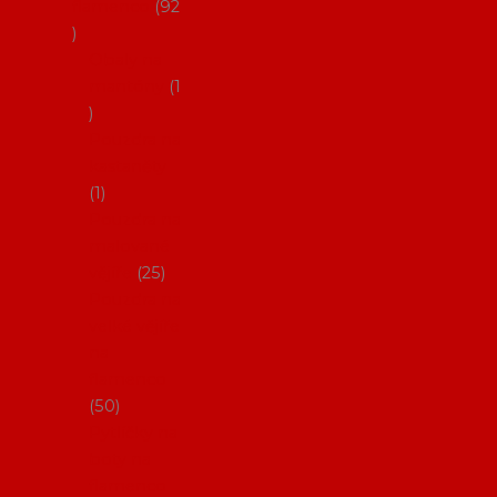
flamenco
92
Obaly na
mantóny
1
Pouzdra na
kastaněty
1
Pouzdra na
malované
vějíře
25
Pouzdra na
velké vějíře
na
flamenco
50
Pytlíčky na
boty na
flamenco