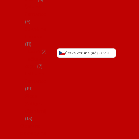
Šaty na
flamenco
6
Sukně na
flamenco
11
Třásně
2
Česká koruna (Kč) - CZK
Trička a
topy
7
Látky na
flamenco
19
Picos
(šátky s
třásněmi)
13
Obaly na
potřeby na