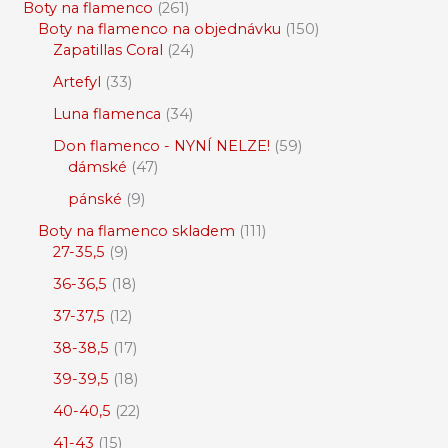
Boty na flamenco
261
Boty na flamenco na objednávku
150
Zapatillas Coral
24
Artefyl
33
Luna flamenca
34
Don flamenco - NYNÍ NELZE!
59
dámské
47
pánské
9
Boty na flamenco skladem
111
27-35,5
9
36-36,5
18
37-37,5
12
38-38,5
17
39-39,5
18
40-40,5
22
41-43
15