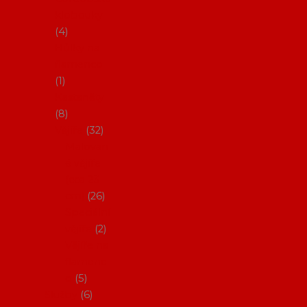
klobouky
4
Hůlky na
flamenco
1
Kastaněty
8
Vějíře
32
Malovan
é vějíře
(cca 23
cm)
26
Speciální
vějíře
2
Vějíře na
flamenc
o
5
Služby
6