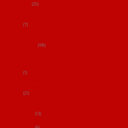
dárky
25
Placky a
připínáčky
7
Flamencový
šatník a
doplňky
98
Batas de
cola (sukně
s vlečkou)
1
Flamencov
é náušnice
21
Hřebínky a
sponky do
vlasů
13
Květiny do
vlasů
6