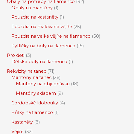
Obaly na potřeby na flamenco
92
Obaly na mantóny
1
Pouzdra na kastaněty
1
Pouzdra na malované vějíře
25
Pouzdra na velké vějíře na flamenco
50
Pytlíčky na boty na flamenco
15
Pro děti
3
Dětské boty na flamenco
1
Rekvizity na tanec
71
Mantóny na tanec
26
Mantóny na objednávku
18
Mantóny skladem
8
Cordobské klobouky
4
Hůlky na flamenco
1
Kastaněty
8
Vějíře
32