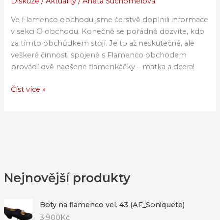
Diskuze
/
Aktuality
/
Aneta Suchomelová
O
obchodu
Ve Flamenco obchodu jsme čerstvě doplnili informace
v sekci O obchodu. Konečně se pořádně dozvíte, kdo
za tímto obchůdkem stojí. Je to až neskutečné, ale
veškeré činnosti spojené s Flamenco obchodem
provádí dvě nadšené flamenkáčky – matka a dcera!
Číst více »
Nejnovější produkty
Boty na flamenco vel. 43 (AF_Soniquete)
3,900
Kč