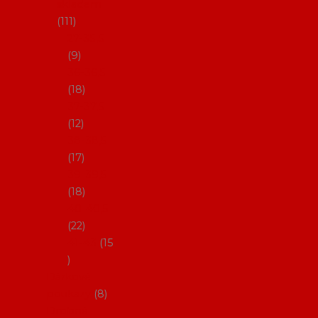
skladem
111
27-35,5
9
36-36,5
18
37-37,5
12
38-38,5
17
39-39,5
18
40-40,5
22
41-43
15
Dárkové
poukazy
8
Drobné