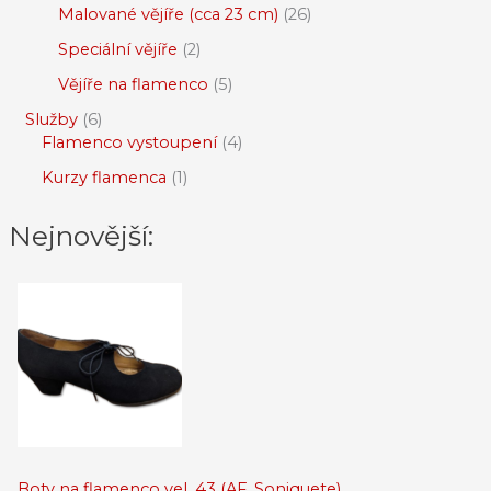
Malované vějíře (cca 23 cm)
26
Speciální vějíře
2
Vějíře na flamenco
5
Služby
6
Flamenco vystoupení
4
Kurzy flamenca
1
Nejnovější:
Boty na flamenco vel. 43 (AF_Soniquete)