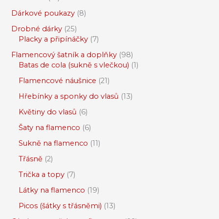
Dárkové poukazy
8
Drobné dárky
25
Placky a připínáčky
7
Flamencový šatník a doplňky
98
Batas de cola (sukně s vlečkou)
1
Flamencové náušnice
21
Hřebínky a sponky do vlasů
13
Květiny do vlasů
6
Šaty na flamenco
6
Sukně na flamenco
11
Třásně
2
Trička a topy
7
Látky na flamenco
19
Picos (šátky s třásněmi)
13