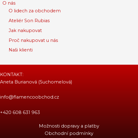
O nás
O lidech za obchodem
Ateliér Son Rubias
Jak nakupovat
Proč nakupovat u nás
Naši klienti
KONTAKT:
Aneta Burianová (Suchomelová)
info@flamencoobchod.cz
+420 608 631 963
Možnosti dopravy a platby
Obchodní podmínky