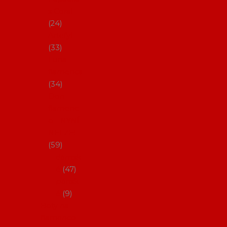
s Coral
24
Artefyl
33
Luna
flamenca
34
Don
flamenc
o - NYNÍ
NELZE!
59
dámsk
é
47
pánsk
é
9
Boty na
flamenco