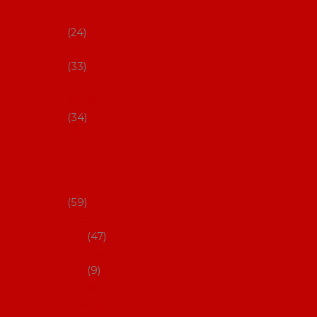
s Coral
24
Artefyl
33
Luna
flamenca
34
Don
flamenc
o - NYNÍ
NELZE!
59
dámsk
é
47
pánsk
é
9
Boty na
flamenco