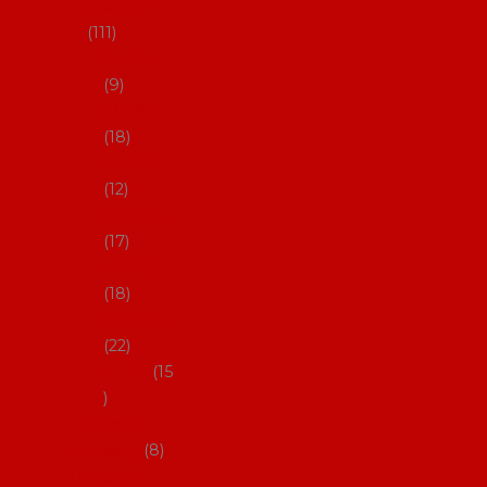
skladem
111
27-35,5
9
36-36,5
18
37-37,5
12
38-38,5
17
39-39,5
18
40-40,5
22
41-43
15
Dárkové
poukazy
8
Drobné