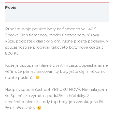
Popis
Hodnocení (0)
Prodám svoje použité boty na flamenco vel. 40,5.
Značka Don flamenco, model Cartagenera, růžová
kůže, podpatek klasický 5 cm, ručně prošitá podešev. V
současnosti se prodávají takovéto boty nové cca za 3
800 Kč.
Kůže je ošoupaná hlavně z vnitřní části, popraskaná, ale
věřím, že pár let tancování ty boty ještě dají a někomu
dobře poslouží.
Naopak spodní část bot ZBRUSU NOVÁ. Nechala jsem
ve Španělsku vyměnit podrážku a hřebíčky. Z
tanečního hlediska tedy top boty, jen zvenku je vidět,
že už něco zažily.