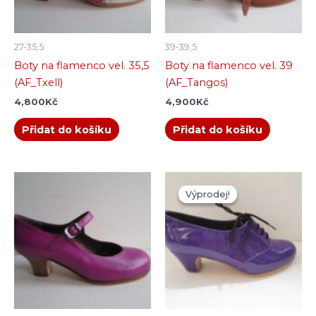
27-35,5
39-39,5
Boty na flamenco vel. 35,5
Boty na flamenco vel. 39
(AF_Txell)
(AF_Tangos)
4,800
Kč
4,900
Kč
Přidat do košíku
Přidat do košíku
Původní
Aktuální
cena
cena
Výprodej!
Výprodej!
byla:
je:
3,750Kč.
2,000Kč.