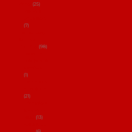
dárky
25
Placky a
připínáčky
7
Flamencový
šatník a
doplňky
98
Batas de
cola (sukně
s vlečkou)
1
Flamencov
é náušnice
21
Hřebínky a
sponky do
vlasů
13
Květiny do
vlasů
6