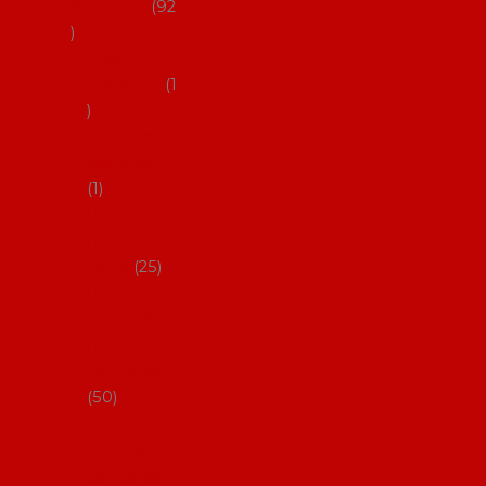
flamenco
92
Obaly na
mantóny
1
Pouzdra na
kastaněty
1
Pouzdra na
malované
vějíře
25
Pouzdra na
velké vějíře
na
flamenco
50
Pytlíčky na
boty na
flamenco