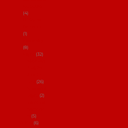
klobouky
4
Hůlky na
flamenco
1
Kastaněty
8
Vějíře
32
Malovan
é vějíře
(cca 23
cm)
26
Speciální
vějíře
2
Vějíře na
flamenc
o
5
Služby
6