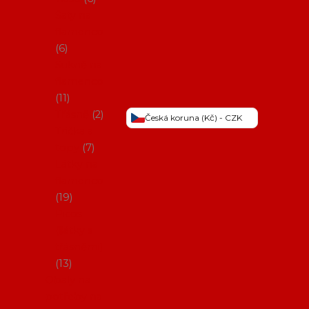
Šaty na
flamenco
6
Sukně na
flamenco
11
Třásně
2
Česká koruna (Kč) - CZK
Trička a
topy
7
Látky na
flamenco
19
Picos
(šátky s
třásněmi)
13
Obaly na
potřeby na