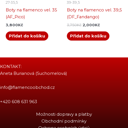
27-35,5
39-39,5
Boty na flamenco vel. 35
Boty na flamenco vel. 39,5
(AF_Pico)
(DF_Fandango)
3,800
Kč
3,750
Kč
2,000
Kč
Přidat do košíku
Přidat do košíku
KONTAKT:
Aneta Burianová (Suchomelová)
info@flamencoobchod.cz
+420 608 631 963
Možnosti dopravy a platby
Obchodní podmínky