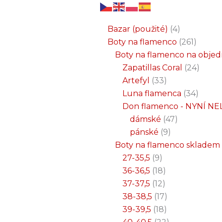
6
3
2
32
15
9
12
18
33
18
8
17
22
9
47
7
25
4
1
8
6
6
71
2
261
34
1
24
1
19
7
26
11
8
5
4
1
4
21
1
produktů
produkty
produkty
produktů
produktů
produktů
produktů
produktů
produktů
produktů
produktů
produktů
produktů
produktů
produktů
produktů
produktů
produkty
produkt
produkt
produkt
produk
produk
produk
produ
produ
produ
produ
produ
prod
prod
prod
prod
pro
pro
pro
pr
pr
p
Bazar (použité)
4
Boty na flamenco
261
Boty na flamenco na obje
Zapatillas Coral
24
Artefyl
33
Luna flamenca
34
Don flamenco - NYNÍ NE
dámské
47
pánské
9
Boty na flamenco skladem
27-35,5
9
36-36,5
18
37-37,5
12
38-38,5
17
39-39,5
18