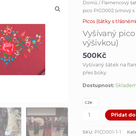
Vyšívaný
Domů
/
Flamencový šat
pico
pico PICO002 (vínový s
PICO002
Picos (šátky s třásněmi
(vínový
Vyšívaný pic
s
výšivkou)
barevnou
výšivkou)
500
Kč
množství
Vyšívaný šátek na fl
přes boky.
Dostupnost:
Sklade
CZK
Přidat do
SKU:
PICO001-1-1
Kat