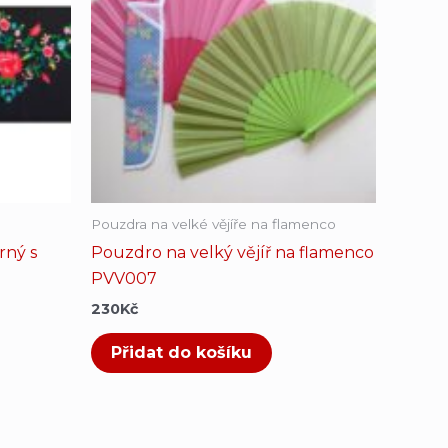
Pouzdra na velké vějíře na flamenco
rný s
Pouzdro na velký vějíř na flamenco
PVV007
230
Kč
Přidat do košíku