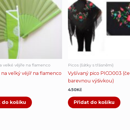
 velké vějíře na flamenco
Picos (šátky s třásněmi)
na velký vějíř na flamenco
Vyšívaný pico PICO003 (če
barevnou výšivkou)
450
Kč
t do košíku
Přidat do košíku