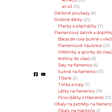
40-40,5
22
41-43
15
Dárkové poukazy
8
Drobné dárky
25
Placky a připínáčky
7
Flamencový šatník a doplňk
Batas de cola (sukně s vle
Flamencové náušnice
21
Hřebínky a sponky do vlas
Květiny do vlasů
6
Šaty na flamenco
6
Sukně na flamenco
11
Třásně
2
Trička a topy
7
Látky na flamenco
19
Picos (šátky s třásněmi)
13
Obaly na potřeby na flamen
Obaly na mantóny
1