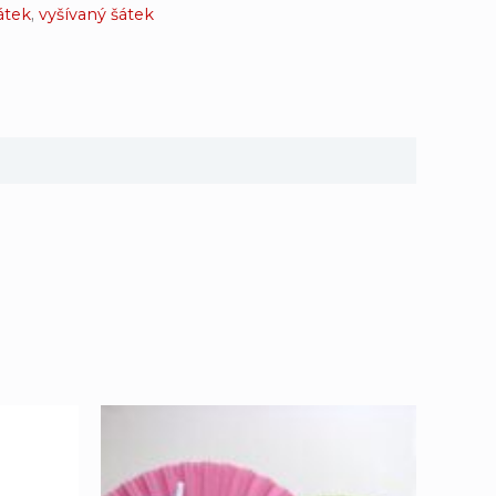
átek
,
vyšívaný šátek