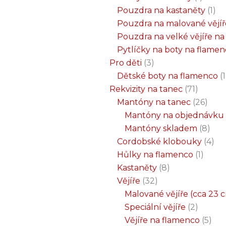
Pouzdra na kastaněty
1
Pouzdra na malované vějíř
Pouzdra na velké vějíře n
Pytlíčky na boty na flame
Pro děti
3
Dětské boty na flamenco
1
Rekvizity na tanec
71
Mantóny na tanec
26
Mantóny na objednávku
Mantóny skladem
8
Cordobské klobouky
4
Hůlky na flamenco
1
Kastaněty
8
Vějíře
32
Malované vějíře (cca 23 
Speciální vějíře
2
Vějíře na flamenco
5