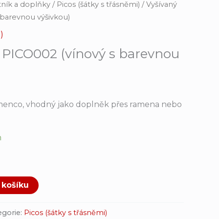
ník a doplňky
/
Picos (šátky s třásněmi)
/ Vyšívaný
 barevnou výšivkou)
)
o PICO002 (vínový s barevnou
amenco, vhodný jako doplněk přes ramena nebo
m
 košíku
egorie:
Picos (šátky s třásněmi)