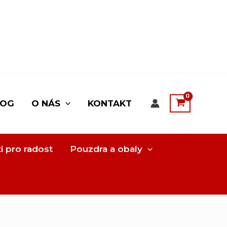
LOG
O NÁS
KONTAKT
i pro radost
Pouzdra a obaly