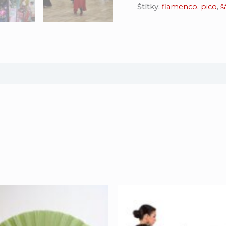
Štítky:
flamenco
,
pico
,
š