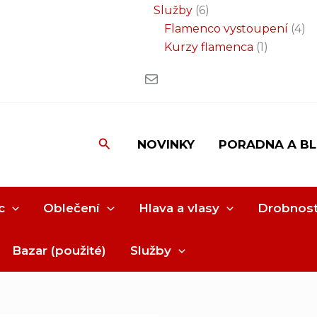
Služby
6
Flamenco vystoupení
4
Kurzy flamenca
1
Hledat
NOVINKY
PORADNA A B
c
Oblečení
Hlava a vlasy
Drobnost
Bazar (použité)
Služby