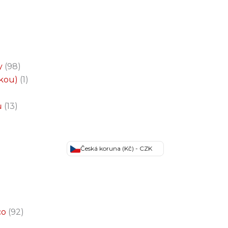
y
98
čkou)
1
ů
13
Česká koruna (Kč) - CZK
co
92