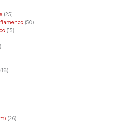
e
25
a flamenco
50
nco
15
18
cm)
26