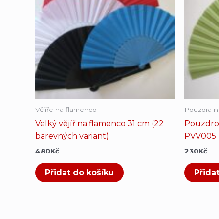
Vějíře na flamenco
Pouzdra na
Velký vějíř na flamenco 31 cm (22
Pouzdro 
barevných variant)
PVV005
480
Kč
230
Kč
Přidat do košíku
Přida