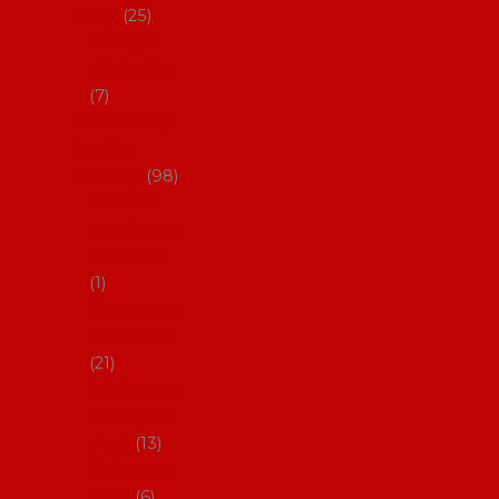
dárky
25
Placky a
připínáčky
7
Flamencový
šatník a
doplňky
98
Batas de
cola (sukně
s vlečkou)
1
Flamencov
é náušnice
21
Hřebínky a
sponky do
vlasů
13
Květiny do
vlasů
6