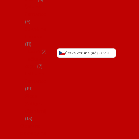
Šaty na
flamenco
6
Sukně na
flamenco
11
Třásně
2
Česká koruna (Kč) - CZK
Trička a
topy
7
Látky na
flamenco
19
Picos
(šátky s
třásněmi)
13
Obaly na
potřeby na