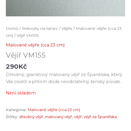
Domů
/
Rekvizity na tanec
/
Vějíře
/
Malované vějíře (cca 23
cm)
/ Vějíř VM155
Malované vějíře (cca 23 cm)
Vějíř VM155
290
Kč
Dřevěný, granátový malovaný vějíř ze Španělska, který
Vás osvěží a přitom dodá neodolatelný ženský půvab.
Není skladem
Kategorie:
Malované vějíře (cca 23 cm)
Štítky:
dřevěný vějíř
,
malovaný vějíř
,
vějíř
,
vějíř ze Španělska