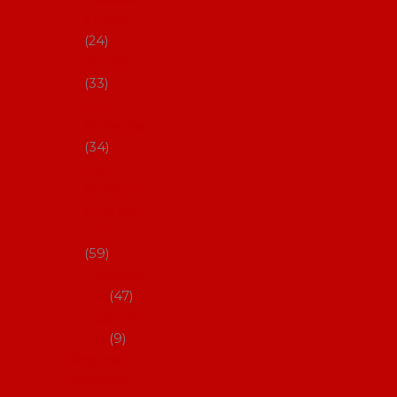
s Coral
24
Artefyl
33
Luna
flamenca
34
Don
flamenc
o - NYNÍ
NELZE!
59
dámsk
é
47
pánsk
é
9
Boty na
flamenco