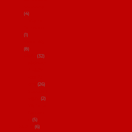
klobouky
4
Hůlky na
flamenco
1
Kastaněty
8
Vějíře
32
Malovan
é vějíře
(cca 23
cm)
26
Speciální
vějíře
2
Vějíře na
flamenc
o
5
Služby
6