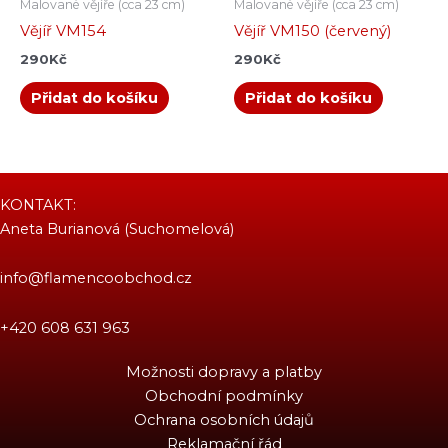
Malované vějíře (cca 23 cm)
Malované vějíře (cca 23 cm)
Vějíř VM154
Vějíř VM150 (červený)
290
Kč
290
Kč
Přidat do košíku
Přidat do košíku
KONTAKT:
Aneta Burianová (Suchomelová)
info@flamencoobchod.cz
+420 608 631 963
Možnosti dopravy a platby
Obchodní podmínky
Ochrana osobních údajů
Reklamační řád