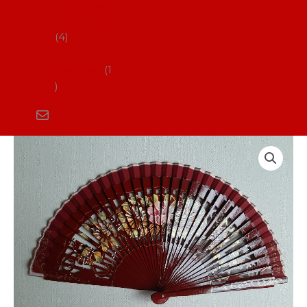
Flamenco
vystoupení
4
Kurzy
flamenca
1