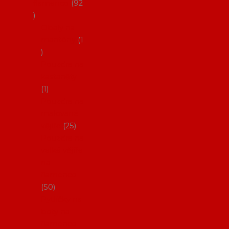
flamenco
92
Obaly na
mantóny
1
Pouzdra na
kastaněty
1
Pouzdra na
malované
vějíře
25
Pouzdra na
velké vějíře
na
flamenco
50
Pytlíčky na
boty na
flamenco