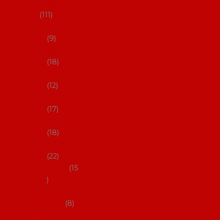
skladem
111
27-35,5
9
36-36,5
18
37-37,5
12
38-38,5
17
39-39,5
18
40-40,5
22
41-43
15
Dárkové
poukazy
8
Drobné