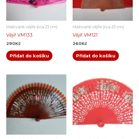
Malované vějíře (cca 23 cm)
Malované vějíře (cca 23 cm)
Vějíř VM133
Vějíř VM121
290
Kč
260
Kč
Přidat do košíku
Přidat do košíku