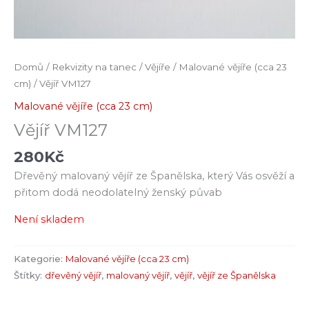
Domů
/
Rekvizity na tanec
/
Vějíře
/
Malované vějíře (cca 23
cm)
/ Vějíř VM127
Malované vějíře (cca 23 cm)
Vějíř VM127
280
Kč
Dřevěný malovaný vějíř ze Španělska, který Vás osvěží a
přitom dodá neodolatelný ženský půvab
Není skladem
Kategorie:
Malované vějíře (cca 23 cm)
Štítky:
dřevěný vějíř
,
malovaný vějíř
,
vějíř
,
vějíř ze Španělska