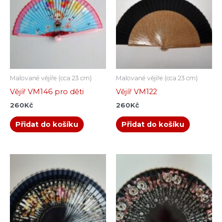
Malované vějíře (cca 23 cm)
Malované vějíře (cca 23 cm)
Vějíř VM146 pro děti
Vějíř VM122
260
Kč
260
Kč
Přidat do košíku
Přidat do košíku