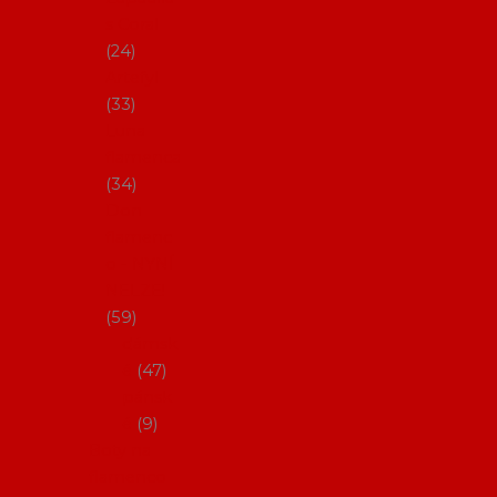
s Coral
24
Artefyl
33
Luna
flamenca
34
Don
flamenc
o - NYNÍ
NELZE!
59
dámsk
é
47
pánsk
é
9
Boty na
flamenco