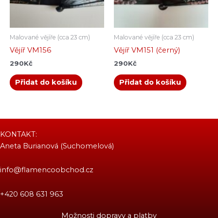
Malované vějíře (cca 23 cm)
Malované vějíře (cca 23 cm)
Vějíř VM156
Vějíř VM151 (černý)
290
Kč
290
Kč
Přidat do košíku
Přidat do košíku
KONTAKT:
Aneta Burianová (Suchomelová)
info@flamencoobchod.cz
+420 608 631 963
Možnosti dopravy a platby