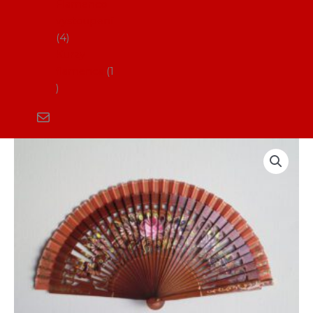
Flamenco
vystoupení
4
Kurzy
flamenca
1