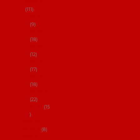
skladem
111
27-35,5
9
36-36,5
18
37-37,5
12
38-38,5
17
39-39,5
18
40-40,5
22
41-43
15
Dárkové
poukazy
8
Drobné