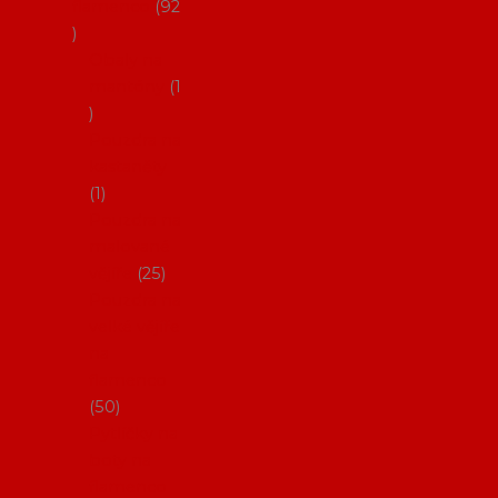
flamenco
92
Obaly na
mantóny
1
Pouzdra na
kastaněty
1
Pouzdra na
malované
vějíře
25
Pouzdra na
velké vějíře
na
flamenco
50
Pytlíčky na
boty na
flamenco