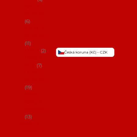
Šaty na
flamenco
6
Sukně na
flamenco
11
Třásně
2
Česká koruna (Kč) - CZK
Trička a
topy
7
Látky na
flamenco
19
Picos
(šátky s
třásněmi)
13
Obaly na
potřeby na