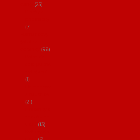
dárky
25
Placky a
připínáčky
7
Flamencový
šatník a
doplňky
98
Batas de
cola (sukně
s vlečkou)
1
Flamencov
é náušnice
21
Hřebínky a
sponky do
vlasů
13
Květiny do
vlasů
6