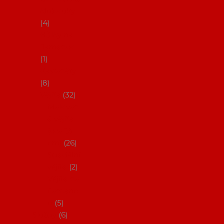
klobouky
4
Hůlky na
flamenco
1
Kastaněty
8
Vějíře
32
Malovan
é vějíře
(cca 23
cm)
26
Speciální
vějíře
2
Vějíře na
flamenc
o
5
Služby
6