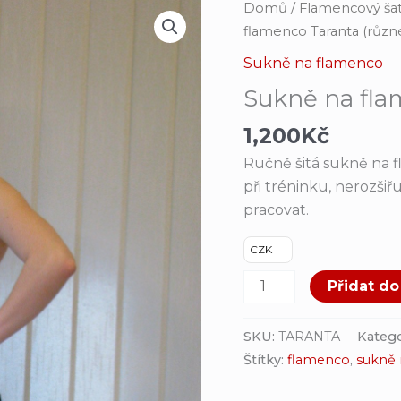
Sukně
Domů
/
Flamencový šat
na
flamenco Taranta (různ
flamenco
Sukně na flamenco
Taranta
Sukně na fla
(různé
barvy)
1,200
Kč
množství
Ručně šitá sukně na f
při tréninku, nerozšiř
pracovat.
CZK
Přidat do
SKU:
TARANTA
Katego
Štítky:
flamenco
,
sukně 