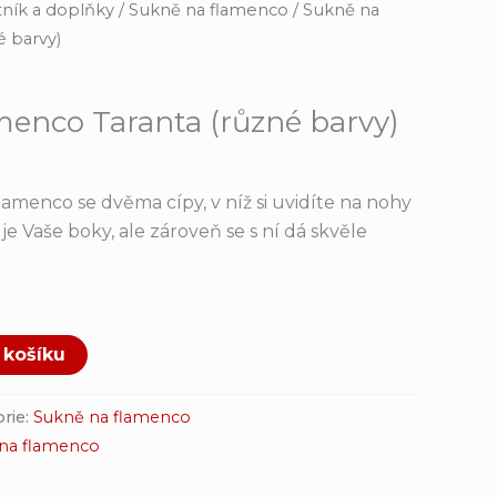
ník a doplňky
/
Sukně na flamenco
/ Sukně na
é barvy)
menco Taranta (různé barvy)
lamenco se dvěma cípy, v níž si uvidíte na nohy
uje Vaše boky, ale zároveň se s ní dá skvěle
 košíku
rie:
Sukně na flamenco
na flamenco