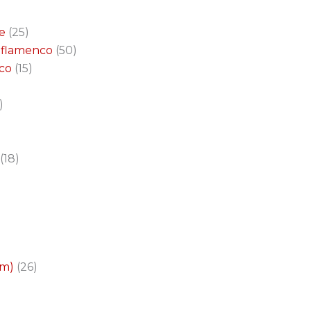
e
25
a flamenco
50
nco
15
18
cm)
26