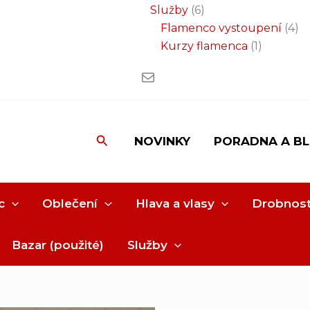
Služby
6
Flamenco vystoupení
4
Kurzy flamenca
1
Hledat
NOVINKY
PORADNA A B
c
Oblečení
Hlava a vlasy
Drobnost
Bazar (použité)
Služby