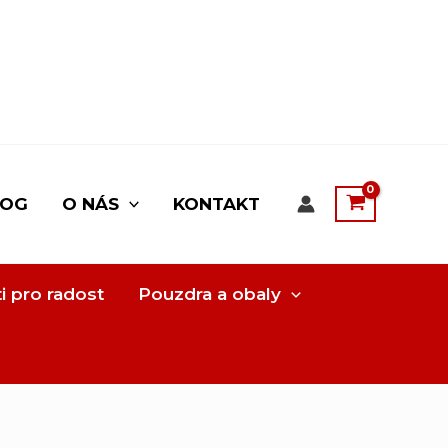
LOG
O NÁS
KONTAKT
i pro radost
Pouzdra a obaly