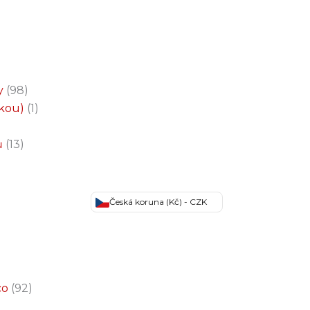
y
98
čkou)
1
ů
13
Česká koruna (Kč) - CZK
co
92