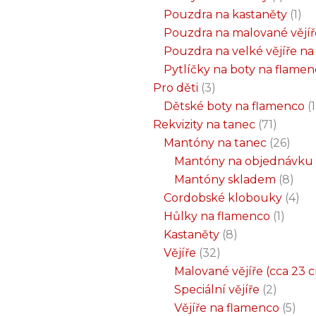
Pouzdra na kastaněty
1
Pouzdra na malované vějíř
Pouzdra na velké vějíře n
Pytlíčky na boty na flame
Pro děti
3
Dětské boty na flamenco
1
Rekvizity na tanec
71
Mantóny na tanec
26
Mantóny na objednávku
Mantóny skladem
8
Cordobské klobouky
4
Hůlky na flamenco
1
Kastaněty
8
Vějíře
32
Malované vějíře (cca 23 
Speciální vějíře
2
Vějíře na flamenco
5