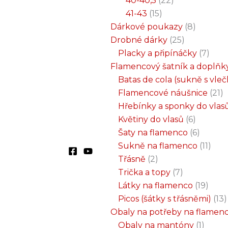
40-40,5
22
41-43
15
Dárkové poukazy
8
Drobné dárky
25
Placky a připínáčky
7
Flamencový šatník a doplňk
Batas de cola (sukně s vle
Flamencové náušnice
21
Hřebínky a sponky do vlas
Květiny do vlasů
6
Šaty na flamenco
6
Sukně na flamenco
11
Třásně
2
Trička a topy
7
Látky na flamenco
19
Picos (šátky s třásněmi)
13
Obaly na potřeby na flamen
Obaly na mantóny
1