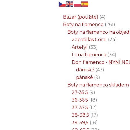
6
3
2
32
15
9
12
18
33
18
8
17
22
9
47
7
25
4
1
8
6
6
71
2
261
34
1
24
1
19
7
26
11
8
5
4
1
4
21
1
produktů
produkty
produkty
produktů
produktů
produktů
produktů
produktů
produktů
produktů
produktů
produktů
produktů
produktů
produktů
produktů
produktů
produkty
produkt
produkt
produkt
produk
produk
produk
produ
produ
produ
produ
produ
prod
prod
prod
prod
pro
pro
pro
pr
pr
p
Bazar (použité)
4
Boty na flamenco
261
Boty na flamenco na obje
Zapatillas Coral
24
Artefyl
33
Luna flamenca
34
Don flamenco - NYNÍ NE
dámské
47
pánské
9
Boty na flamenco skladem
27-35,5
9
36-36,5
18
37-37,5
12
38-38,5
17
39-39,5
18