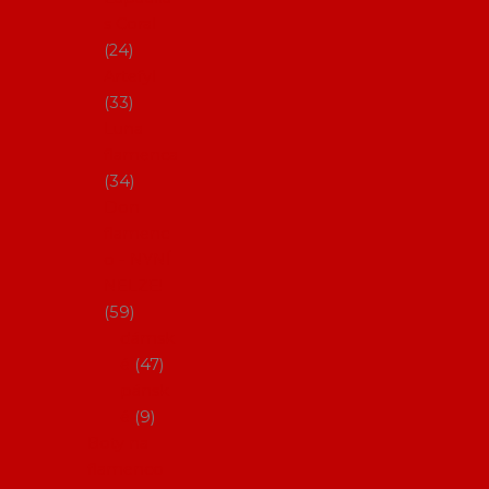
s Coral
24
Artefyl
33
Luna
flamenca
34
Don
flamenc
o - NYNÍ
NELZE!
59
dámsk
é
47
pánsk
é
9
Boty na
flamenco