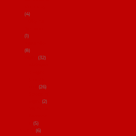
klobouky
4
Hůlky na
flamenco
1
Kastaněty
8
Vějíře
32
Malovan
é vějíře
(cca 23
cm)
26
Speciální
vějíře
2
Vějíře na
flamenc
o
5
Služby
6