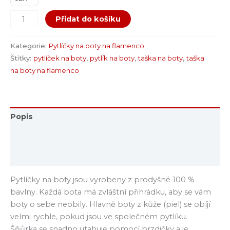
Přidat do košíku
Kategorie:
Pytlíčky na boty na flamenco
Štítky:
pytlíček na boty
,
pytlík na boty
,
taška na boty
,
taška
na boty na flamenco
Popis
Další informace
Hodnocení (0)
Pytlíčky na boty jsou vyrobeny z prodyšné 100 %
bavlny. Každá bota má zvláštní přihrádku, aby se vám
boty o sebe neobily. Hlavně boty z kůže (piel) se obíjí
velmi rychle, pokud jsou ve společném pytlíku.
Šňůrka se snadno utahuje pomocí brzdičky a je