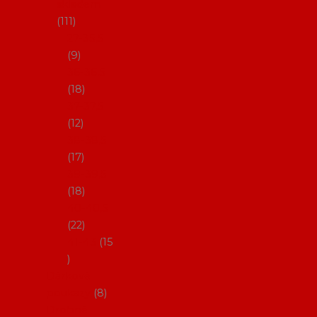
skladem
111
27-35,5
9
36-36,5
18
37-37,5
12
38-38,5
17
39-39,5
18
40-40,5
22
41-43
15
Dárkové
poukazy
8
Drobné