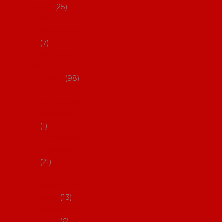
dárky
25
Placky a
připínáčky
7
Flamencový
šatník a
doplňky
98
Batas de
cola (sukně
s vlečkou)
1
Flamencov
é náušnice
21
Hřebínky a
sponky do
vlasů
13
Květiny do
vlasů
6