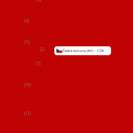
Šaty na
flamenco
6
Sukně na
flamenco
11
Třásně
2
Česká koruna (Kč) - CZK
Trička a
topy
7
Látky na
flamenco
19
Picos
(šátky s
třásněmi)
13
Obaly na
potřeby na