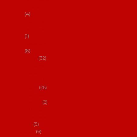
klobouky
4
Hůlky na
flamenco
1
Kastaněty
8
Vějíře
32
Malovan
é vějíře
(cca 23
cm)
26
Speciální
vějíře
2
Vějíře na
flamenc
o
5
Služby
6