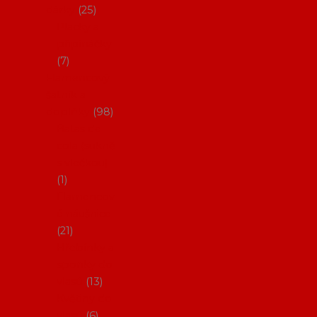
dárky
25
Placky a
připínáčky
7
Flamencový
šatník a
doplňky
98
Batas de
cola (sukně
s vlečkou)
1
Flamencov
é náušnice
21
Hřebínky a
sponky do
vlasů
13
Květiny do
vlasů
6