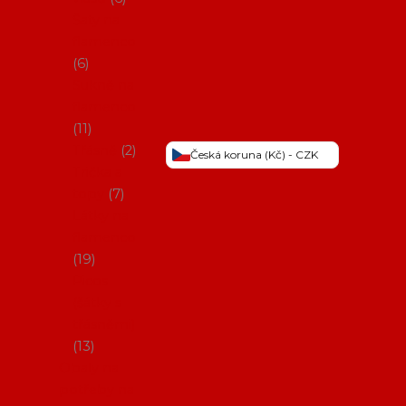
Šaty na
flamenco
6
Sukně na
flamenco
11
Třásně
2
Česká koruna (Kč) - CZK
Trička a
topy
7
Látky na
flamenco
19
Picos
(šátky s
třásněmi)
13
Obaly na
potřeby na