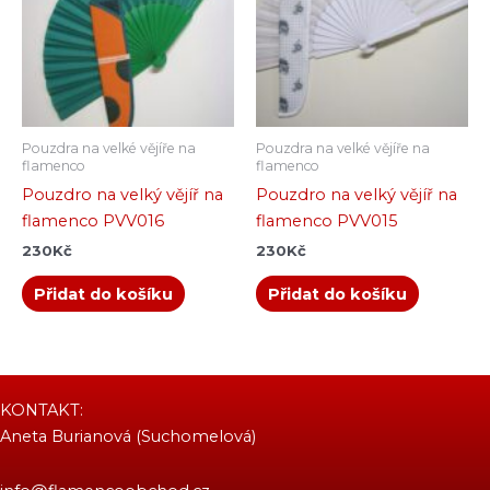
Pouzdra na velké vějíře na
Pouzdra na velké vějíře na
flamenco
flamenco
Pouzdro na velký vějíř na
Pouzdro na velký vějíř na
flamenco PVV016
flamenco PVV015
230
Kč
230
Kč
Přidat do košíku
Přidat do košíku
KONTAKT:
Aneta Burianová (Suchomelová)