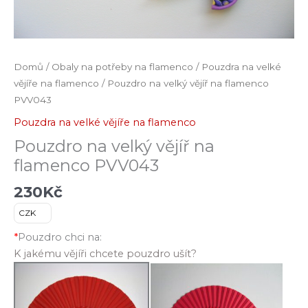
Domů
/
Obaly na potřeby na flamenco
/
Pouzdra na velké
vějíře na flamenco
/ Pouzdro na velký vějíř na flamenco
PVV043
Pouzdra na velké vějíře na flamenco
Pouzdro na velký vějíř na
flamenco PVV043
230
Kč
CZK
*
Pouzdro chci na:
K jakému vějíři chcete pouzdro ušít?