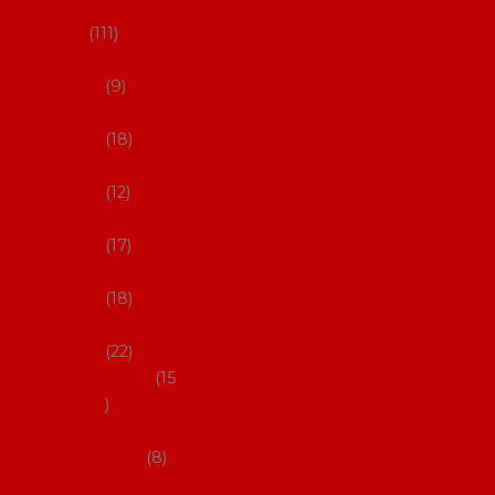
skladem
111
27-35,5
9
36-36,5
18
37-37,5
12
38-38,5
17
39-39,5
18
40-40,5
22
41-43
15
Dárkové
poukazy
8
Drobné