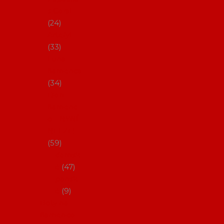
s Coral
24
Artefyl
33
Luna
flamenca
34
Don
flamenc
o - NYNÍ
NELZE!
59
dámsk
é
47
pánsk
é
9
Boty na
flamenco