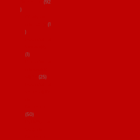
flamenco
92
Obaly na
mantóny
1
Pouzdra na
kastaněty
1
Pouzdra na
malované
vějíře
25
Pouzdra na
velké vějíře
na
flamenco
50
Pytlíčky na
boty na
flamenco