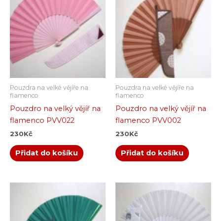
Pouzdra na velké vějíře na
Pouzdra na velké vějíře na
flamenco
flamenco
Pouzdro na velký vějíř na
Pouzdro na velký vějíř na
flamenco PVV022
flamenco PVV002
230
Kč
230
Kč
Přidat do košíku
Přidat do košíku