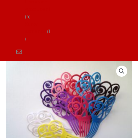
Flamenco
vystoupení
4
Kurzy
flamenca
1
Hřebínky
do
vlasů
PTA003
(různé
barvy)
množství