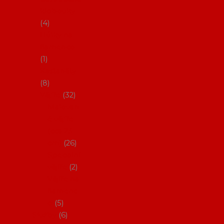
klobouky
4
Hůlky na
flamenco
1
Kastaněty
8
Vějíře
32
Malovan
é vějíře
(cca 23
cm)
26
Speciální
vějíře
2
Vějíře na
flamenc
o
5
Služby
6