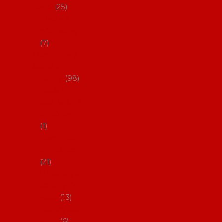
dárky
25
Placky a
připínáčky
7
Flamencový
šatník a
doplňky
98
Batas de
cola (sukně
s vlečkou)
1
Flamencov
é náušnice
21
Hřebínky a
sponky do
vlasů
13
Květiny do
vlasů
6