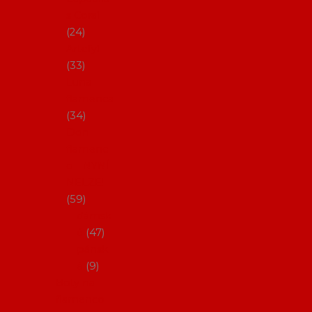
s Coral
24
Artefyl
33
Luna
flamenca
34
Don
flamenc
o - NYNÍ
NELZE!
59
dámsk
é
47
pánsk
é
9
Boty na
flamenco