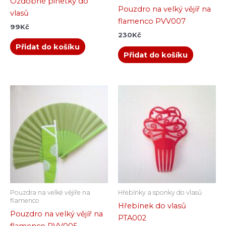
Ozdobné pinetky do
Pouzdro na velký vějíř na
vlasů
flamenco PVV007
99
Kč
230
Kč
Přidat do košíku
Přidat do košíku
Pouzdra na velké vějíře na
Hřebínky a sponky do vlasů
flamenco
Hřebínek do vlasů
Pouzdro na velký vějíř na
PTA002