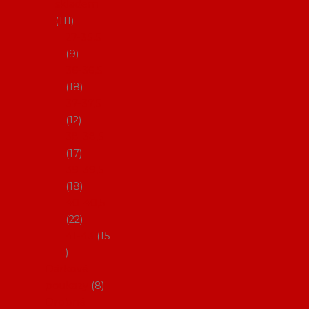
skladem
111
27-35,5
9
36-36,5
18
37-37,5
12
38-38,5
17
39-39,5
18
40-40,5
22
41-43
15
Dárkové
poukazy
8
Drobné