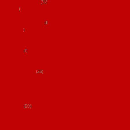
flamenco
92
Obaly na
mantóny
1
Pouzdra na
kastaněty
1
Pouzdra na
malované
vějíře
25
Pouzdra na
velké vějíře
na
flamenco
50
Pytlíčky na
boty na
flamenco