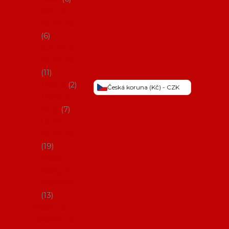
Šaty na
flamenco
6
Sukně na
flamenco
11
Třásně
2
Česká koruna (Kč) - CZK
Trička a
topy
7
Látky na
flamenco
19
Picos
(šátky s
třásněmi)
13
Obaly na
potřeby na