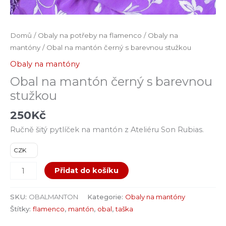
Domů
/
Obaly na potřeby na flamenco
/
Obaly na
mantóny
/ Obal na mantón černý s barevnou stužkou
Obaly na mantóny
Obal na mantón černý s barevnou
stužkou
250
Kč
Ručně šitý pytlíček na mantón z Ateliéru Son Rubias.
CZK
Přidat do košíku
SKU:
OBALMANTON
Kategorie:
Obaly na mantóny
Štítky:
flamenco
,
mantón
,
obal
,
taška