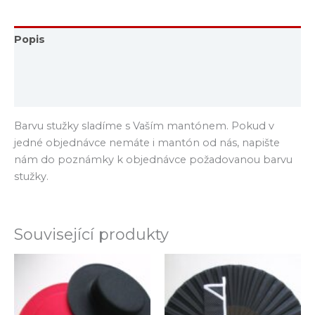
Popis
Další informace
Hodnocení (0)
Barvu stužky sladíme s Vaším mantónem. Pokud v
jedné objednávce nemáte i mantón od nás, napište
nám do poznámky k objednávce požadovanou barvu
stužky.
Související produkty
Tento
produkt
má
více