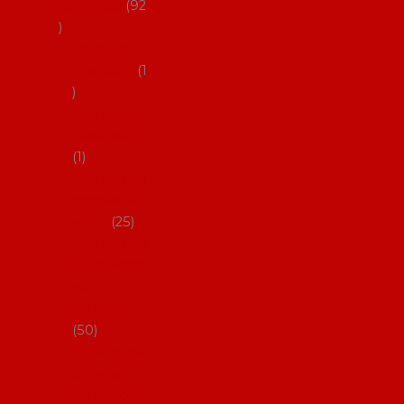
flamenco
92
Obaly na
mantóny
1
Pouzdra na
kastaněty
1
Pouzdra na
malované
vějíře
25
Pouzdra na
velké vějíře
na
flamenco
50
Pytlíčky na
boty na
flamenco