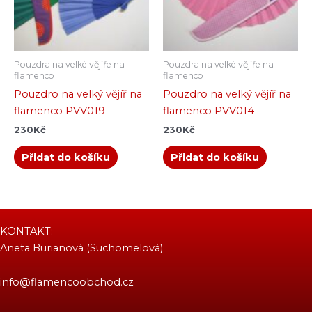
Pouzdra na velké vějíře na
Pouzdra na velké vějíře na
flamenco
flamenco
Pouzdro na velký vějíř na
Pouzdro na velký vějíř na
flamenco PVV019
flamenco PVV014
230
Kč
230
Kč
Přidat do košíku
Přidat do košíku
KONTAKT:
Aneta Burianová (Suchomelová)
info@flamencoobchod.cz