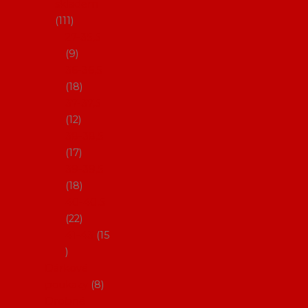
skladem
111
27-35,5
9
36-36,5
18
37-37,5
12
38-38,5
17
39-39,5
18
40-40,5
22
41-43
15
Dárkové
poukazy
8
Drobné