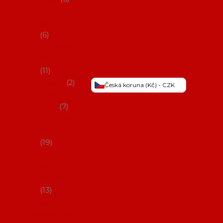
Šaty na
flamenco
6
Sukně na
flamenco
11
Třásně
2
Česká koruna (Kč) - CZK
Trička a
topy
7
Látky na
flamenco
19
Picos
(šátky s
třásněmi)
13
Obaly na
potřeby na