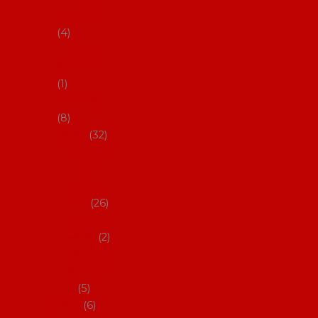
klobouky
4
Hůlky na
flamenco
1
Kastaněty
8
Vějíře
32
Malovan
é vějíře
(cca 23
cm)
26
Speciální
vějíře
2
Vějíře na
flamenc
o
5
Služby
6