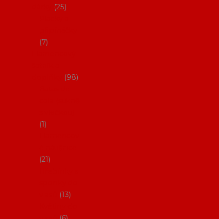
dárky
25
Placky a
připínáčky
7
Flamencový
šatník a
doplňky
98
Batas de
cola (sukně
s vlečkou)
1
Flamencov
é náušnice
21
Hřebínky a
sponky do
vlasů
13
Květiny do
vlasů
6