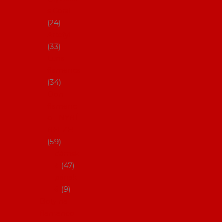
s Coral
24
Artefyl
33
Luna
flamenca
34
Don
flamenc
o - NYNÍ
NELZE!
59
dámsk
é
47
pánsk
é
9
Boty na
flamenco