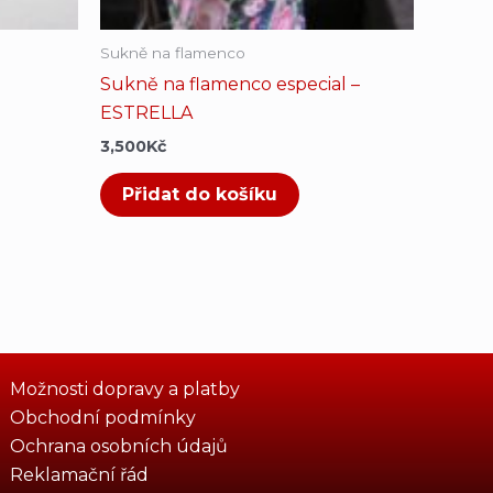
uktu
Sukně na flamenco
Sukně na flamenco especial –
ESTRELLA
3,500
Kč
Přidat do košíku
Možnosti dopravy a platby
Obchodní podmínky
Ochrana osobních údajů
Reklamační řád