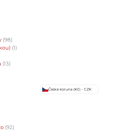
y
98
čkou)
1
ů
13
Česká koruna (Kč) - CZK
co
92