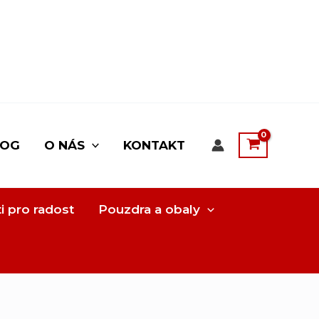
LOG
O NÁS
KONTAKT
i pro radost
Pouzdra a obaly