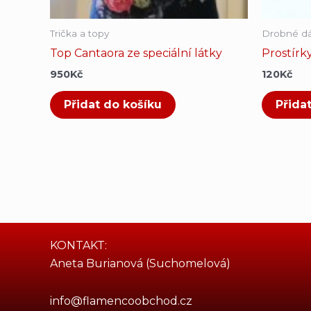
Trička a topy
Drobné dá
Top Cantaora ze speciální látky
Prostírk
950
Kč
120
Kč
Přidat do košíku
Přida
KONTAKT:
Aneta Burianová (Suchomelová)
info@flamencoobchod.cz