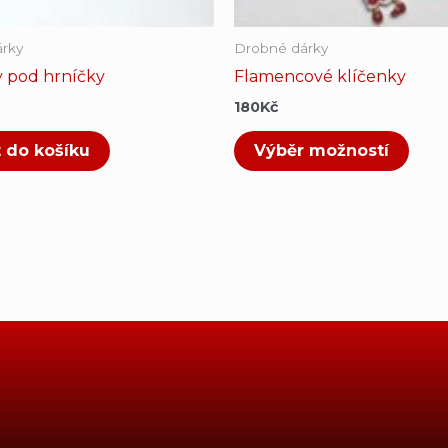
prod
rky
Drobné dárky
y pod hrníčky
Flamencové klíčenky
180
Kč
t do košíku
Výběr možností