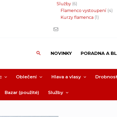
Služby
6
Flamenco vystoupení
4
Kurzy flamenca
1
Hledat
NOVINKY
PORADNA A B
c
Oblečení
Hlava a vlasy
Drobnost
Bazar (použité)
Služby