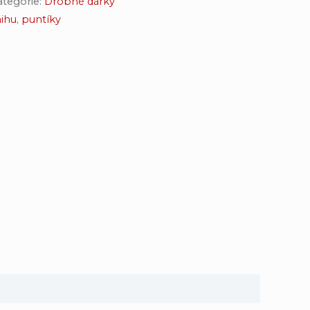
ategorie:
Drobné dárky
nihu
,
puntíky