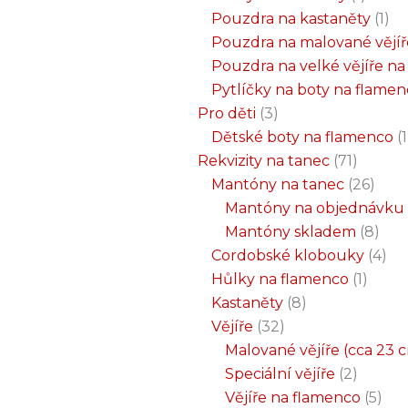
Pouzdra na kastaněty
1
Pouzdra na malované vějíř
Pouzdra na velké vějíře n
Pytlíčky na boty na flame
Pro děti
3
Dětské boty na flamenco
1
Rekvizity na tanec
71
Mantóny na tanec
26
Mantóny na objednávku
Mantóny skladem
8
Cordobské klobouky
4
Hůlky na flamenco
1
Kastaněty
8
Vějíře
32
Malované vějíře (cca 23 
Speciální vějíře
2
Vějíře na flamenco
5