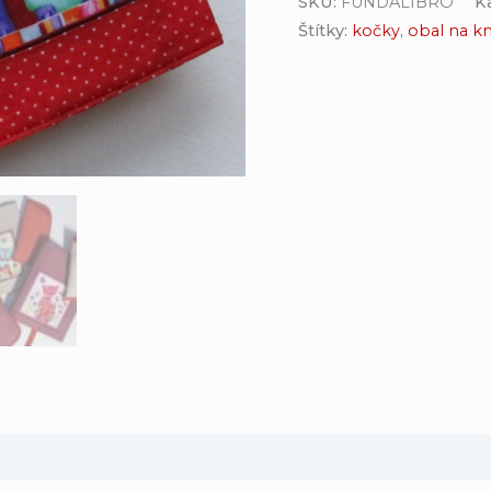
SKU:
FUNDALIBRO
K
Štítky:
kočky
,
obal na k