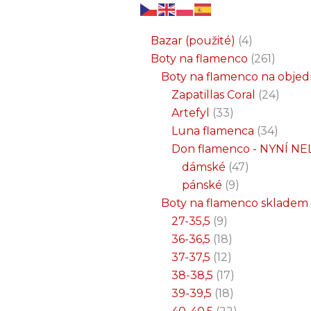
6
3
2
32
15
9
12
18
33
18
8
17
22
9
47
7
25
4
1
8
6
6
71
2
261
34
1
24
1
19
7
26
11
8
5
4
1
4
21
1
produktů
produkty
produkty
produktů
produktů
produktů
produktů
produktů
produktů
produktů
produktů
produktů
produktů
produktů
produktů
produktů
produktů
produkty
produkt
produkt
produkt
produk
produk
produk
produ
produ
produ
produ
produ
prod
prod
prod
prod
pro
pro
pro
pr
pr
p
Bazar (použité)
4
Boty na flamenco
261
Boty na flamenco na obje
Zapatillas Coral
24
Artefyl
33
Luna flamenca
34
Don flamenco - NYNÍ NE
dámské
47
pánské
9
Boty na flamenco skladem
27-35,5
9
36-36,5
18
37-37,5
12
38-38,5
17
39-39,5
18