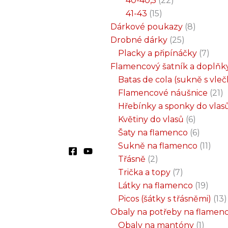
40-40,5
22
41-43
15
Dárkové poukazy
8
Drobné dárky
25
Placky a připínáčky
7
Flamencový šatník a doplňk
Batas de cola (sukně s vle
Flamencové náušnice
21
Hřebínky a sponky do vlas
Květiny do vlasů
6
Šaty na flamenco
6
Sukně na flamenco
11
Třásně
2
Trička a topy
7
Látky na flamenco
19
Picos (šátky s třásněmi)
13
Obaly na potřeby na flamen
Obaly na mantóny
1