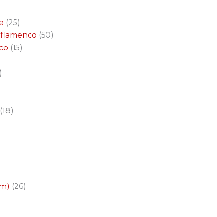
e
25
a flamenco
50
nco
15
18
cm)
26