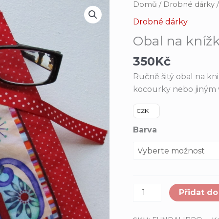
Obal
Domů
/
Drobné dárky
/
na
Drobné dárky
knížku
Obal na kníž
s
flamenkovými
350
Kč
kocourky
Ručně šitý obal na kn
množství
kocourky nebo jiným 
CZK
Barva
Přidat do