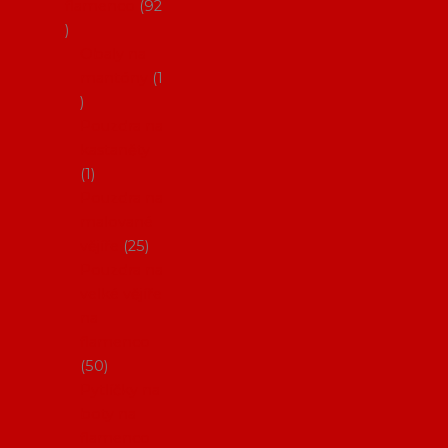
flamenco
92
Obaly na
mantóny
1
Pouzdra na
kastaněty
1
Pouzdra na
malované
vějíře
25
Pouzdra na
velké vějíře
na
flamenco
50
Pytlíčky na
boty na
flamenco