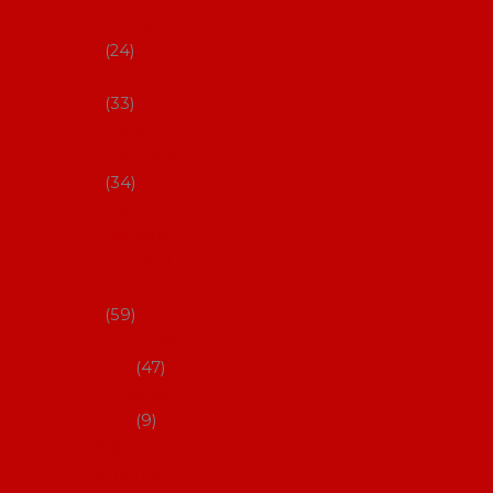
s Coral
24
Artefyl
33
Luna
flamenca
34
Don
flamenc
o - NYNÍ
NELZE!
59
dámsk
é
47
pánsk
é
9
Boty na
flamenco