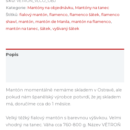
SKU:
VETRON_VLCO_OBJ
Kategorie:
Mantóny na objednávku
,
Mantóny na tanec
Štítků:
fialový mantón
,
flamenco
,
flamenco šátek
,
flamenco
shawl
,
mantón
,
mantón de Manila
,
mantón na flamenco
,
mantón na tanec
,
šátek
,
vyšívaný šátek
Popis
Další informace
Hodnocení (0)
Mantón momentálně nemáme skladem v Ostravě, ale
pokud nám španělský výrobce potvrdí, že jej skladem
má, doručíme cca do 1 měsíce.
Velký těžký fialový mantón s barevnou výšivkou. Velmi
vhodný na tanec. Váha cca 760-800 g. Název VĚTROŇ