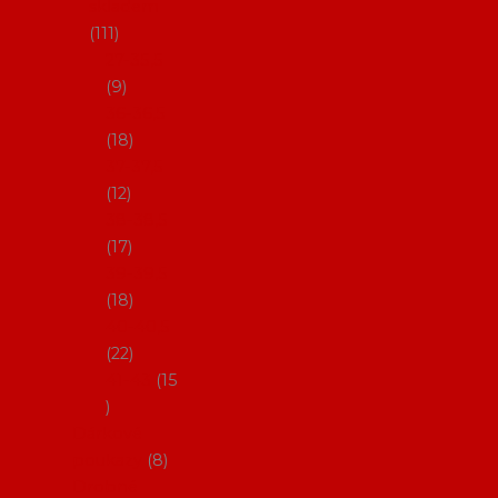
skladem
111
27-35,5
9
36-36,5
18
37-37,5
12
38-38,5
17
39-39,5
18
40-40,5
22
41-43
15
Dárkové
poukazy
8
Drobné