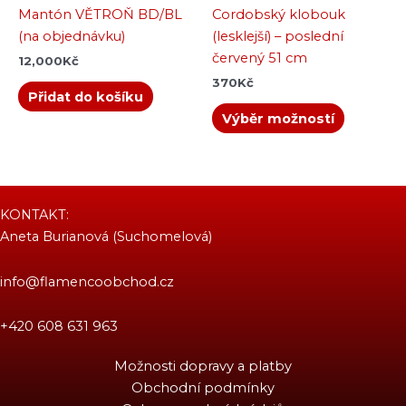
stránce
Mantón VĚTROŇ BD/BL
Cordobský klobouk
produkt
(na objednávku)
(lesklejší) – poslední
červený 51 cm
12,000
Kč
370
Kč
Přidat do košíku
Výběr možností
KONTAKT:
Aneta Burianová (Suchomelová)
info@flamencoobchod.cz
+420 608 631 963
Možnosti dopravy a platby
Obchodní podmínky