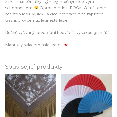
získal mantón díky svým výjimečným letovým
schopnostem.
Oproti modelu ROGALO má tento
mantón lepší výšivku a více propracované zapletení
třásní, díky čemuž létá ještě lépe.
Ručně vyšívaný, prvotřídní hedvábí s vysokou gramáží.
Mantóny skladem naleznete
zde
.
Související produkty