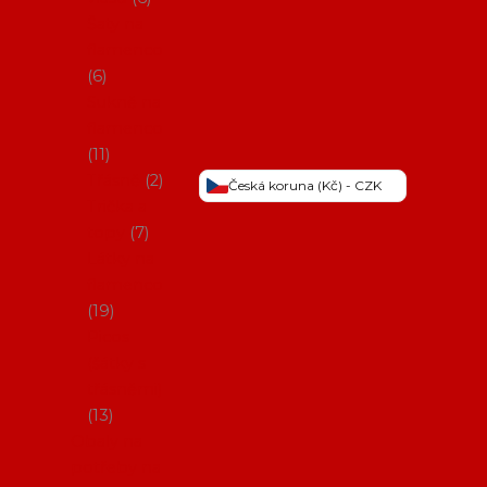
Šaty na
flamenco
6
Sukně na
flamenco
11
Třásně
2
Česká koruna (Kč) - CZK
Trička a
topy
7
Látky na
flamenco
19
Picos
(šátky s
třásněmi)
13
Obaly na
potřeby na